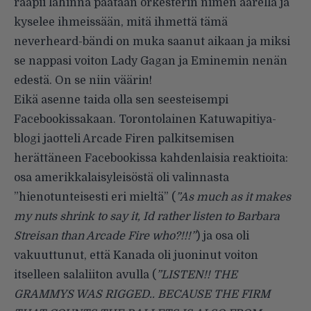
raapii lähinnä päätään orkesterin nimen äärellä ja
kyselee ihmeissään, mitä ihmettä tämä
neverheard-bändi on muka saanut aikaan ja miksi
se nappasi voiton Lady Gagan ja Eminemin nenän
edestä. On se niin väärin!
Eikä asenne taida olla sen seesteisempi
Facebookissakaan. Torontolainen
Katuwapitiya-
blogi
jaotteli Arcade Firen palkitsemisen
herättäneen Facebookissa kahdenlaisia reaktioita:
osa amerikkalaisyleisöstä oli valinnasta
”hienotunteisesti eri mieltä” (
”As much as it makes
my nuts shrink to say it, Id rather listen to Barbara
Streisan than Arcade Fire who?!!!”
) ja osa oli
vakuuttunut, että Kanada oli juoninut voiton
itselleen salaliiton avulla (
”LISTEN!! THE
GRAMMYS WAS RIGGED.. BECAUSE THE FIRM