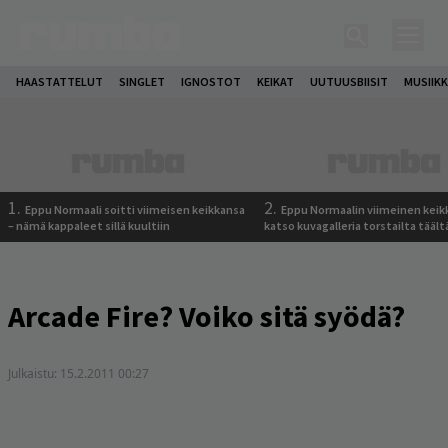
HAASTATTELUT
SINGLET
IGNOSTOT
KEIKAT
UUTUUSBIISIT
MUSIIKK
1.
2.
Eppu Normaali soitti viimeisen keikkansa
Eppu Normaalin viimeinen keik
– nämä kappaleet sillä kuultiin
katso kuvagalleria torstailta täält
Arcade Fire? Voiko sitä syödä?
Julkaistu:
15.2.2011 00:27