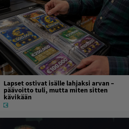
Lapset ostivat isälle lahjaksi arvan –
päävoitto tuli, mutta miten sitten
kävikään