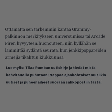
Ottamatta sen tarkemmin kantaa Grammy-
palkinnon merkitykseen universumissa tai Arcade
Firen hyvyyteen/huonouteen, niin kyllähän se
lämmittää sydäntä seurata, kun jenkkipoppareiden
armeija tikahtuu kiukkuunsa.
Lue myös:
Tilaa Rumban uutiskirje ja tiedät mistä
kahvitauolla puhutaan! Nappaa ajankohtaiset musiikin
uutiset ja puheenaiheet suoraan sähköpostiin tästä.