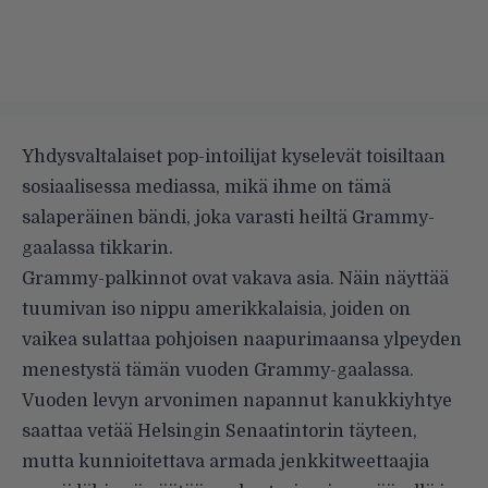
Yhdysvaltalaiset pop-intoilijat kyselevät toisiltaan
sosiaalisessa mediassa, mikä ihme on tämä
salaperäinen bändi, joka varasti heiltä Grammy-
gaalassa tikkarin.
Grammy-palkinnot ovat vakava asia. Näin näyttää
tuumivan iso nippu amerikkalaisia, joiden on
vaikea sulattaa pohjoisen naapurimaansa ylpeyden
menestystä tämän vuoden
Grammy-gaalassa
.
Vuoden levyn arvonimen napannut kanukkiyhtye
saattaa vetää Helsingin Senaatintorin täyteen,
mutta
kunnioitettava armada jenkkitweettaajia