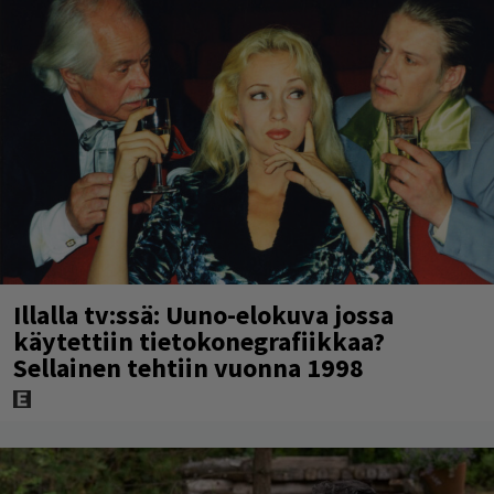
Illalla tv:ssä: Uuno-elokuva jossa
käytettiin tietokonegrafiikkaa?
Sellainen tehtiin vuonna 1998