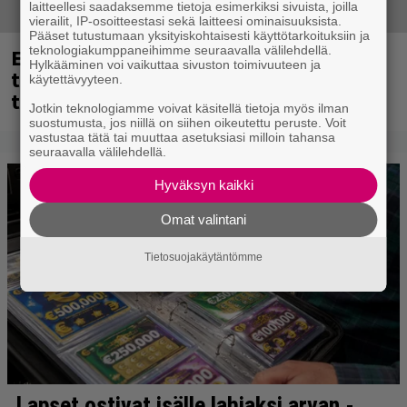
laitteellesi saadaksemme tietoja esimerkiksi sivuista, joilla
vierailit, IP-osoitteestasi sekä laitteesi ominaisuuksista.
Pääset tutustumaan yksityiskohtaisesti käyttötarkoituksiin ja
teknologiakumppaneihimme seuraavalla välilehdellä.
Eppu Normaalin viimeinen keikka
Hylkääminen voi vaikuttaa sivuston toimivuuteen ja
tänään – katso kuvagalleria torstailta
käytettävyyteen.
täältä
Jotkin teknologiamme voivat käsitellä tietoja myös ilman
suostumusta, jos niillä on siihen oikeutettu peruste. Voit
vastustaa tätä tai muuttaa asetuksiasi milloin tahansa
seuraavalla välilehdellä.
Hyväksyn kaikki
Omat valintani
Tietosuojakäytäntömme