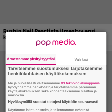
Rushin Neil Peartista ilmestyy ensi
kuussa dokumentti
Arvostamme yksityisyyttäsi
Valintasi
Tarvitsemme suostumuksesi tarjotaksemme
henkilökohtaisen käyttökokemuksen
Me ja huolellisesti valitsemamme
89 teknologiakumppania
hyödynnämme henkilötietoja tarjotaksemme paremman
käyttäjäkokemuksen sekä kohdentaaksemme sisältöä ja
mainoksia.
Hyväksymällä suostut tietojesi käyttöön seuraavasti
Käytämme laitetunnisteita ja tallennamme evästeitä