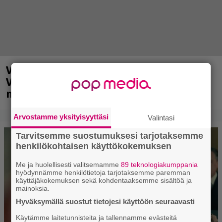
Valtava Yle 100 vuotta -tapahtuma
Veikkaus Arenalla syyskuussa – muista
myös metalliklassikot-konsertti
Arvostamme yksityisyyttäsi
Valintasi
Tarvitsemme suostumuksesi tarjotaksemme
henkilökohtaisen käyttökokemuksen
Me ja huolellisesti valitsemamme
89 teknologiakumppania
hyödynnämme henkilötietoja tarjotaksemme paremman
käyttäjäkokemuksen sekä kohdentaaksemme sisältöä ja
mainoksia.
Hyväksymällä suostut tietojesi käyttöön seuraavasti
Käytämme laitetunnisteita ja tallennamme evästeitä