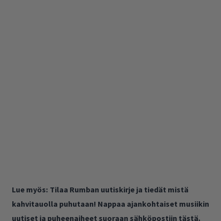
Lue myös:
Tilaa Rumban uutiskirje ja tiedät mistä
kahvitauolla puhutaan! Nappaa ajankohtaiset musiikin
uutiset ja puheenaiheet suoraan sähköpostiin tästä.