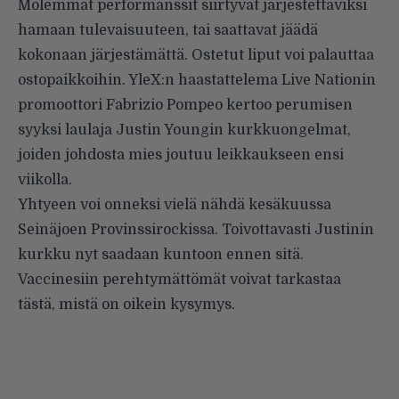
Molemmat performanssit siirtyvät järjestettäviksi
hamaan tulevaisuuteen, tai saattavat jäädä
kokonaan järjestämättä. Ostetut liput voi palauttaa
ostopaikkoihin. YleX:n haastattelema Live Nationin
promoottori Fabrizio Pompeo kertoo perumisen
syyksi laulaja Justin Youngin kurkkuongelmat,
joiden johdosta mies joutuu leikkaukseen ensi
viikolla.
Yhtyeen voi onneksi vielä nähdä kesäkuussa
Seinäjoen Provinssirockissa. Toivottavasti Justinin
kurkku nyt saadaan kuntoon ennen sitä.
Vaccinesiin perehtymättömät voivat tarkastaa
tästä
, mistä on oikein kysymys.