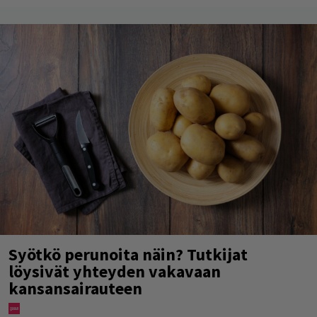
Syötkö perunoita näin? Tutkijat
löysivät yhteyden vakavaan
kansansairauteen