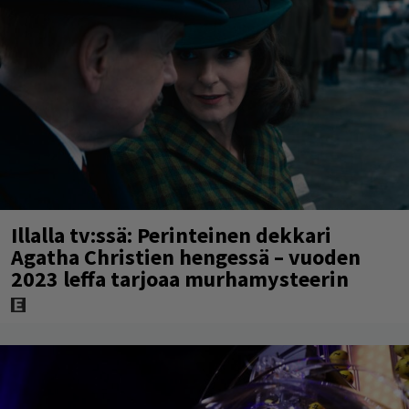
Illalla tv:ssä: Perinteinen dekkari
Agatha Christien hengessä – vuoden
2023 leffa tarjoaa murhamysteerin