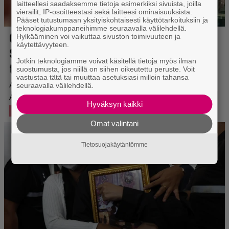
laitteellesi saadaksemme tietoja esimerkiksi sivuista, joilla
vierailit, IP-osoitteestasi sekä laitteesi ominaisuuksista.
Pääset tutustumaan yksityiskohtaisesti käyttötarkoituksiin ja
teknologiakumppaneihimme seuraavalla välilehdellä.
Hylkääminen voi vaikuttaa sivuston toimivuuteen ja
käytettävyyteen.
Jotkin teknologiamme voivat käsitellä tietoja myös ilman
suostumusta, jos niillä on siihen oikeutettu peruste. Voit
vastustaa tätä tai muuttaa asetuksiasi milloin tahansa
seuraavalla välilehdellä.
Hyväksyn kaikki
Omat valintani
Tietosuojakäytäntömme