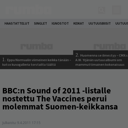
HAASTATTELUT
SINGLET
IGNOSTOT
KEIKAT
UUTUUSBIISIT
UUTUUS
2.
Huomenna se ilmestyy – CMX:s
1.
Eppu Normaalin viimeinen keikka tänään –
A.W. Yrjänän uutuusalbumi om
katso kuvagalleria torstailta täältä
mammuttimainen kokonaisuus
BBC:n Sound of 2011 -listalle
nostettu The Vaccines perui
molemmat Suomen-keikkansa
Julkaistu:
9.4.2011 17:15