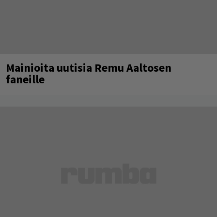
Mainioita uutisia Remu Aaltosen
faneille