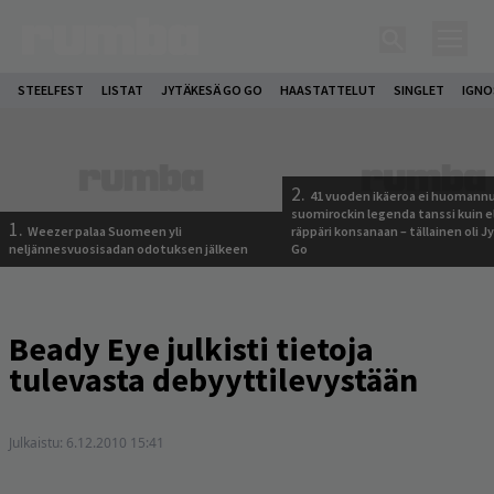
STEELFEST
LISTAT
JYTÄKESÄ GO GO
HAASTATTELUT
SINGLET
IGN
2.
41 vuoden ikäeroa ei huomannu
suomirockin legenda tanssi kuin 
1.
Weezer palaa Suomeen yli
räppäri konsanaan – tällainen oli 
neljännesvuosisadan odotuksen jälkeen
Go
Beady Eye julkisti tietoja
tulevasta debyyttilevystään
Julkaistu:
6.12.2010 15:41