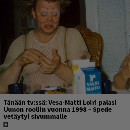
Tänään tv:ssä: Vesa-Matti Loiri palasi
Uunon rooliin vuonna 1998 – Spede
vetäytyi sivummalle