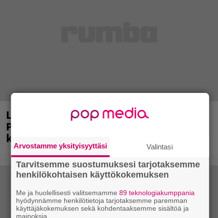
Laittomasta graffitista kiinni jäänyt
Paavo Arhinmäki jälleen spraypullo
kädessä – näitä puolueita ei kiinnosta
Arvostamme yksityisyyttäsi
Valintasi
Tarvitsemme suostumuksesi tarjotaksemme
henkilökohtaisen käyttökokemuksen
Me ja huolellisesti valitsemamme
89 teknologiakumppania
hyödynnämme henkilötietoja tarjotaksemme paremman
käyttäjäkokemuksen sekä kohdentaaksemme sisältöä ja
mainoksia.