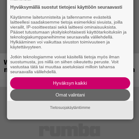
Hyväksymällä suostut tietojesi käyttöön seuraavasti
Käytämme laitetunnisteita ja tallennamme evästeitä
laitteellesi saadaksemme tietoja esimerkiksi sivuista, joilla
vierailit, IP-osoitteestasi sekä laitteesi ominaisuuksista.
Pääset tutustumaan yksityiskohtaisesti käyttötarkoituksiin ja
teknologiakumppaneihimme seuraavalla välilehdellä.
Hylkääminen voi vaikuttaa sivuston toimivuuteen ja
käytettävyyteen.
Jotkin teknologiamme voivat käsitellä tietoja myös ilman
Weezer palaa Suomeen yli
suostumusta, jos niillä on siihen oikeutettu peruste. Voit
vastustaa tätä tai muuttaa asetuksiasi milloin tahansa
neljännesvuosisadan odotuksen jälkeen
seuraavalla välilehdellä.
Hyväksyn kaikki
Omat valintani
Tietosuojakäytäntömme