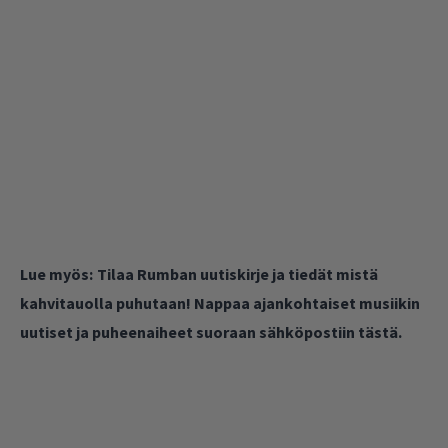
Lue myös:
Tilaa Rumban uutiskirje ja tiedät mistä
kahvitauolla puhutaan! Nappaa ajankohtaiset musiikin
uutiset ja puheenaiheet suoraan sähköpostiin tästä.