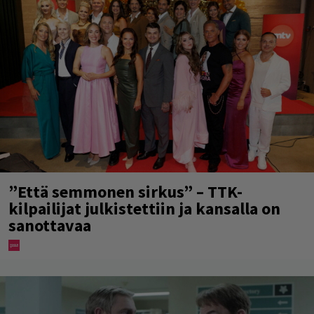
”Että semmonen sirkus” – TTK-
kilpailijat julkistettiin ja kansalla on
sanottavaa