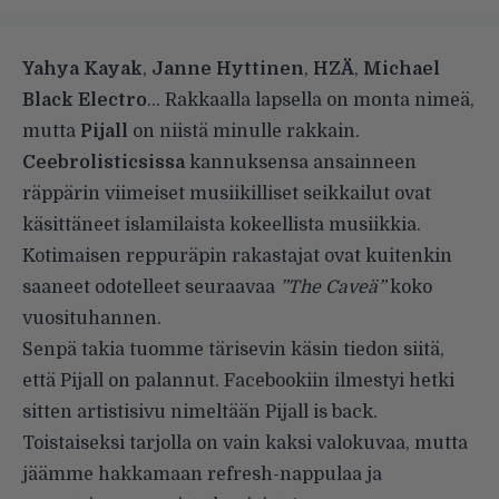
Yahya Kayak
,
Janne Hyttinen
,
HZÄ
,
Michael
Black Electro
… Rakkaalla lapsella on monta nimeä,
mutta
Pijall
on niistä minulle rakkain.
Ceebrolisticsissa
kannuksensa ansainneen
räppärin viimeiset musiikilliset seikkailut ovat
käsittäneet islamilaista kokeellista musiikkia.
Kotimaisen reppuräpin rakastajat ovat kuitenkin
saaneet odotelleet seuraavaa
”The Caveä”
koko
vuosituhannen.
Senpä takia tuomme tärisevin käsin tiedon siitä,
että Pijall on palannut. Facebookiin ilmestyi hetki
sitten artistisivu nimeltään
Pijall is back
.
Toistaiseksi tarjolla on vain kaksi valokuvaa, mutta
jäämme hakkamaan refresh-nappulaa ja