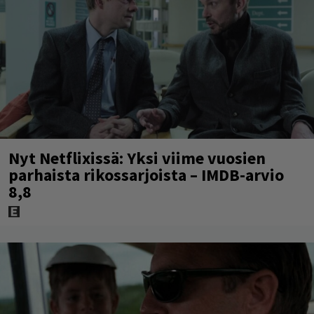
Nyt Netflixissä: Yksi viime vuosien
parhaista rikossarjoista – IMDB-arvio
8,8