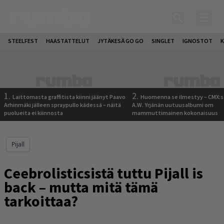
STEELFEST
HAASTATTELUT
JYTÄKESÄ GO GO
SINGLET
IGNOSTOT
K
1.
2.
Laittomasta graffitista kiinni jäänyt Paavo
Huomenna se ilmestyy – CMX:s
Arhinmäki jälleen spraypullo kädessä – näitä
A.W. Yrjänän uutuusalbumi om
puolueita ei kiinnosta
mammuttimainen kokonaisuus
Pijall
Ceebrolisticsistä tuttu Pijall is
back – mutta mitä tämä
tarkoittaa?