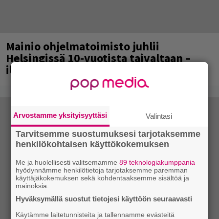
Mainio ohjelmatoimisto juhlii
Helsingissä 10-vuotista taivaltaan –
ilmaistapahtumassa loistoesiintyjät
Arvostamme yksityisyyttäsi
Valintasi
Tarvitsemme suostumuksesi tarjotaksemme
henkilökohtaisen käyttökokemuksen
Me ja huolellisesti valitsemamme
89 teknologiakumppania
hyödynnämme henkilötietoja tarjotaksemme paremman
käyttäjäkokemuksen sekä kohdentaaksemme sisältöä ja
mainoksia.
Hyväksymällä suostut tietojesi käyttöön seuraavasti
Käytämme laitetunnisteita ja tallennamme evästeitä