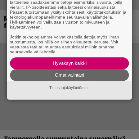
laitteellesi saadaksemme tietoja esimerkiksi sivuista, joilla
vierailit, IP-osoitteestasi sekä laitteesi ominaisuuksista.
Pääset tutustumaan yksityiskohtaisesti käyttötarkoituksiin ja
Mainioita uutisia Remu Aaltosen
teknologiakumppaneihimme seuraavalla välilehdellä.
Hylkääminen voi vaikuttaa sivuston toimivuuteen ja
faneille
käytettävyyteen.
Jotkin teknologiamme voivat käsitellä tietoja myös ilman
suostumusta, jos niillä on siihen oikeutettu peruste. Voit
vastustaa tätä tai muuttaa asetuksiasi milloin tahansa
seuraavalla välilehdellä.
Hyväksyn kaikki
Omat valintani
Tietosuojakäytäntömme
Tampereella sunnuntaina superpäivä –