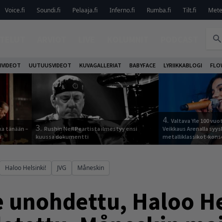
Voice.fi
Soundi.fi
Pelaaja.fi
Inferno.fi
Rumba.fi
Tilt.fi
Metel
TELUT
ARVIOT
LIVE
KOLUMNIT
PODCAST
IVIDEOT
UUTUUSVIDEOT
KUVAGALLERIAT
BABYFACE
LYRIIKKABLOGI
FLO
4.
Valtava Yle 100 vu
3.
ka tänään –
Rushin Neil Peartista ilmestyy ensi
Veikkaus Arenalla syy
ä
kuussa dokumentti
metalliklassikot-kons
Haloo Helsinki!
JVG
Måneskin
e unohdettu, Haloo H