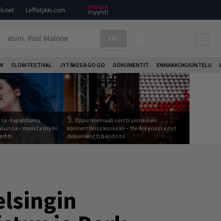
i.net
Leffatykki.com
Etsi
KIRJAUDU
W
FLOW FESTIVAL
JYTÄKESÄ GO GO
DOKUMENTIT
ENNAKKOKUUNTELU
5.
otta -tapahtuma
Eppu Normaali soitti viimeisen
skuussa – muista myös
konserttinsa koskaan – Yle Areenassa nyt
ertti
dokumentti bändistä
elsingin