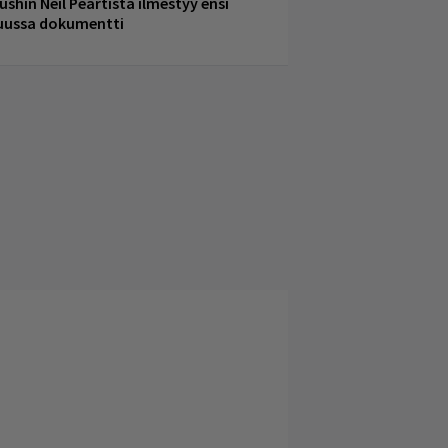
ushin Neil Peartista ilmestyy ensi
uussa dokumentti