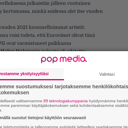
velluksessa julkaistiin jälleen vuotuinen
y kertomassa, minkä soidessa olet itse vuoden
t vuoden 2021 kuunnelluimmat artistit,
na voisi todeta, että Euroviisut olivat tänä
VG
ovat varmistaneet paikkansa
a
Haloo Helsingin
paluuta oli odotettu.
it 2021:
vostamme yksityisyyttäsi
Valintasi
semme suostumuksesi tarjotaksemme henkilökohtai
ökokemuksen
lellisesti valitsemamme
89 teknologiakumppania
hyödynnämme henkilö
semme paremman käyttäjäkokemuksen sekä kohdentaaksemme sisältöä
a.
ällä suostut tietojesi käyttöön seuraavasti
laitetunnisteita ja tallennamme evästeitä laitteellesi saadaksemme tie