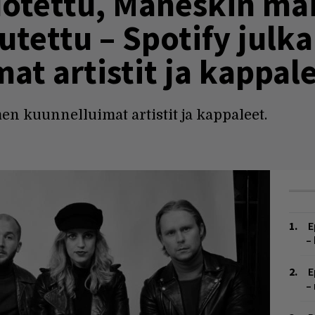
dotettu, Måneskin mai
utettu – Spotify julk
t artistit ja kappal
men kuunnelluimat artistit ja kappaleet.
E
–
E
–