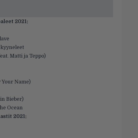
leet 2021:
lave
 kyyneleet
eat. Matti ja Teppo)
By Your Name)
tin Bieber)
The Ocean
stit 2021: