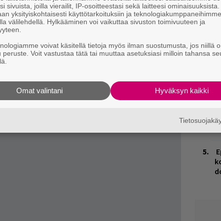
i sivuista, joilla vierailit, IP-osoitteestasi sekä laitteesi ominaisuuksista
E
an yksityiskohtaisesti käyttötarkoituksiin ja teknologiakumppaneihimm
la välilehdellä. Hylkääminen voi vaikuttaa sivuston toimivuuteen ja
–
yyteen.
E
knologiamme voivat käsitellä tietoja myös ilman suostumusta, jos niillä o
u peruste. Voit vastustaa tätä tai muuttaa asetuksiasi milloin tahansa se
–
lä.
V
V
Omat valintani
Hyväksyn kaikki
m
R
Tietosuojak
k
E
k
d