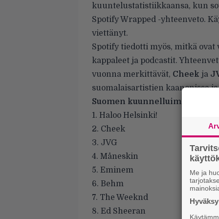
kuuntelustatistiikkaansa, kun so
Spotify Wrapped -yhteenveto.
Kä
viettänyt
.
Spotify tiedotti myös, mitkä ova
kappaleet ja podcastit. Yhteenveto
vuonna merkittävät,
Cheek
ja
J
suomalaisartistien kaanonissa j
Suomen kuunnelluimmat artist
1. Haloo Helsinki!
Ar
2. Cheek
3. JVG
Tarvit
4. Måneskin
käytt
5. Eminem
Me ja huo
tarjotak
6. Behm
mainoksi
7. The Weeknd
Hyväksym
8. Ed Sheeran
Käytämme 