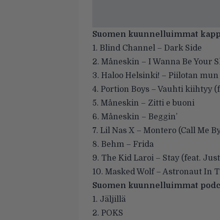
Suomen kuunnelluimmat kappa
1. Blind Channel – Dark Side
2. Måneskin – I Wanna Be Your S
3. Haloo Helsinki! – Piilotan mun
4. Portion Boys – Vauhti kiihtyy (f
5. Måneskin – Zitti e buoni
6. Måneskin – Beggin’
7. Lil Nas X – Montero (Call Me 
8. Behm – Frida
9. The Kid Laroi – Stay (feat. Jus
10. Masked Wolf – Astronaut In 
Suomen kuunnelluimmat podca
1. Jäljillä
2. POKS