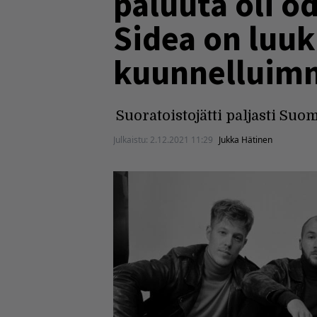
paluuta oli o
Sidea on luuk
kuunnelluimma
Suoratoistojätti paljasti Suo
Julkaistu:
2.12.2021 11:29
Jukka Hätinen