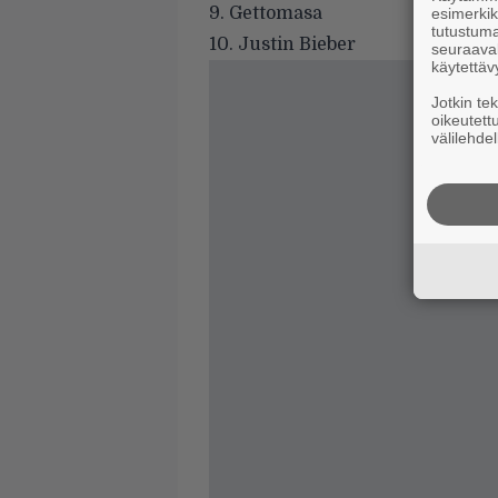
9. Gettomasa
esimerkiks
tutustuma
10. Justin Bieber
seuraaval
käytettäv
Jotkin te
oikeutett
välilehdel