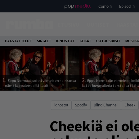
Como.fi
Episodi.fi
ETUSIVU
UUTISET
HAASTAT
HAASTATTELUT
SINGLET
IGNOSTOT
KEIKAT
UUTUUSBIISIT
MUSIIKK
1.
2.
Eppu Normaali soitti viimeisen keikkansa
Eppu Normaalin viimeinen keik
– nämä kappaleet sillä kuultiin
katso kuvagalleria torstailta täält
ignostot
Spotify
Blind Channel
Cheek
Cheekiä ei ol