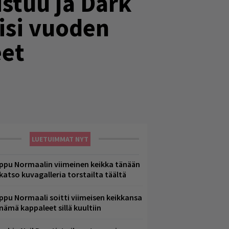
stuu ja Dark
aisi vuoden
eet
LUETUIMMAT NYT
ppu Normaalin viimeinen keikka tänään
 katso kuvagalleria torstailta täältä
ppu Normaali soitti viimeisen keikkansa
 nämä kappaleet sillä kuultiin