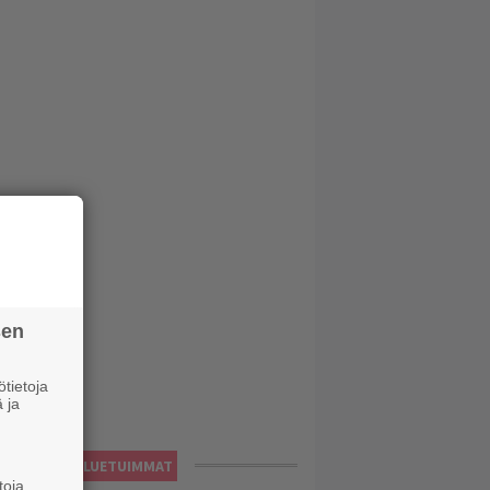
sen
tietoja
 ja
LUETUIMMAT
toja