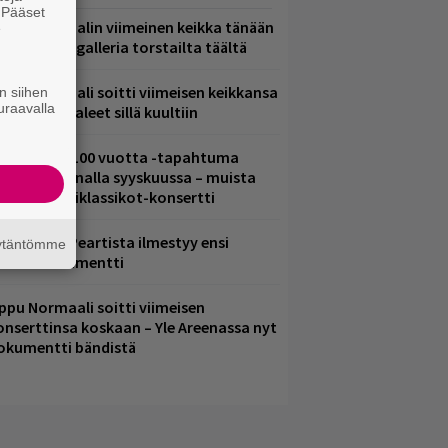
. Pääset
ppu Normaalin viimeinen keikka tänään
e
 katso kuvagalleria torstailta täältä
ppu Normaali soitti viimeisen keikkansa
n siihen
uraavalla
 nämä kappaleet sillä kuultiin
altava Yle 100 vuotta -tapahtuma
eikkaus Arenalla syyskuussa – muista
yös metalliklassikot-konsertti
ushin Neil Peartista ilmestyy ensi
äytäntömme
uussa dokumentti
ppu Normaali soitti viimeisen
onserttinsa koskaan – Yle Areenassa nyt
okumentti bändistä