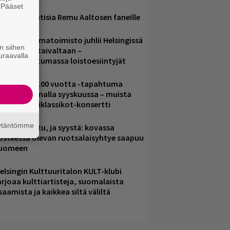
. Pääset
e
ainioita uutisia Remu Aaltosen faneille
ainio ohjelmatoimisto juhlii Helsingissä
n siihen
0-vuotista taivaltaan –
uraavalla
lmaistapahtumassa loistoesiintyjät
altava Yle 100 vuotta -tapahtuma
eikkaus Arenalla syyskuussa – muista
yös metalliklassikot-konsertti
äytäntömme
ent mainittu, ja syystä: kovassa
osteessa olevan ruotsalaisyhtye saapuu
uomeen
elsingin Kulttuuritalon KULT-klubi
arjoaa kulttiartisteja, suomalaista
saamista ja kaikkea siltä väliltä