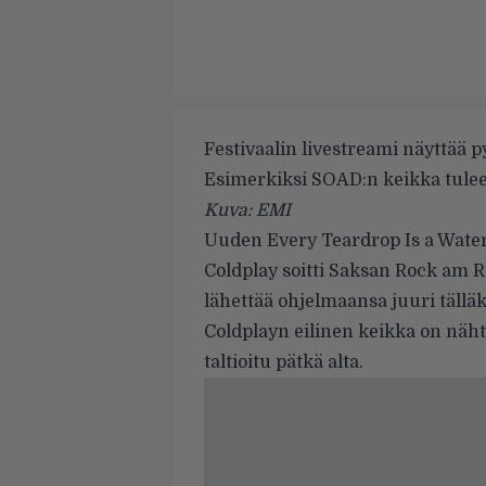
Festivaalin livestreami näyttää p
Esimerkiksi SOAD:n keikka tulee 
Kuva: EMI
Uuden
Every Teardrop Is a Water
Coldplay soitti Saksan Rock am Ri
lähettää ohjelmaansa
juuri tällä
Coldplayn eilinen keikka on näh
taltioitu pätkä alta.