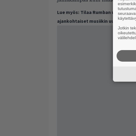
jämäkämpää kuin haalea ensisin
esimerkiks
tutustuma
Lue myös:
Tilaa Rumban uutiskirje 
seuraaval
käytettäv
ajankohtaiset musiikin uutiset ja 
Jotkin te
oikeutett
välilehdel