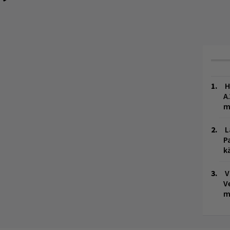
H
A
m
L
P
k
V
V
m