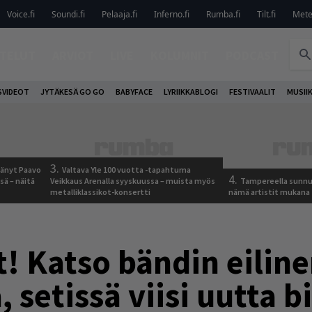
Voice.fi
Soundi.fi
Pelaaja.fi
Inferno.fi
Rumba.fi
Tilt.fi
Metel
TELUT
ARVIOT
LIVE
KOLUMNIT
PODCAST
VIDEOT
JYTÄKESÄ GO GO
BABYFACE
LYRIIKKABLOGI
FESTIVAALIT
MUSII
3.
jäänyt Paavo
Valtava Yle 100 vuotta -tapahtuma
4.
sä – näitä
Veikkaus Arenalla syyskuussa – muista myös
Tampereella sunnu
metalliklassikot-konsertti
nämä artistit mukana
t! Katso bändin eilin
 setissä viisi uutta bi