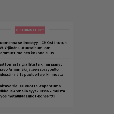
LUETUIMMAT NYT
uomenna se ilmestyy – CMX:stä tutun
.W. Yrjänän uutuusalbumi om
ammuttimainen kokonaisuus
aittomasta graffitista kiinni jäänyt
aavo Arhinmäki jälleen spraypullo
ädessä – näitä puolueita ei kiinnosta
altava Yle 100 vuotta -tapahtuma
eikkaus Arenalla syyskuussa – muista
yös metalliklassikot-konsertti