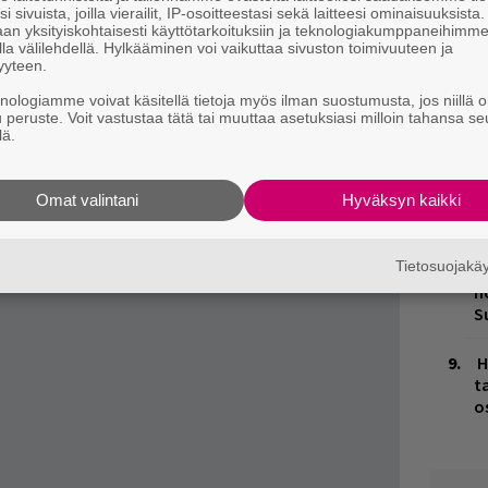
gle.
i sivuista, joilla vierailit, IP-osoitteestasi sekä laitteesi ominaisuuksista
an yksityiskohtaisesti käyttötarkoituksiin ja teknologiakumppaneihimm
M
ja tiedät mistä kahvitauolla puhutaan! Nappaa
la välilehdellä. Hylkääminen voi vaikuttaa sivuston toimivuuteen ja
yyteen.
puheenaiheet suoraan sähköpostiin tästä.
M
knologiamme voivat käsitellä tietoja myös ilman suostumusta, jos niillä o
1
u peruste. Voit vastustaa tätä tai muuttaa asetuksiasi milloin tahansa se
i
lä.
V
V
Omat valintani
Hyväksyn kaikki
m
Tietosuojak
K
n
S
H
t
o