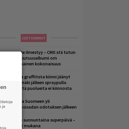
LUETUIMMAT
uomenna se ilmestyy – CMX:stä tutun
.W. Yrjänän uutuusalbumi om
ammuttimainen kokonaisuus
aittomasta graffitista kiinni jäänyt
aavo Arhinmäki jälleen spraypullo
sen
ädessä – näitä puolueita ei kiinnosta
eezer palaa Suomeen yli
tietoja
 ja
eljännesvuosisadan odotuksen jälkeen
ampereella sunnuntaina superpäivä –
ämä artistit mukana
toja