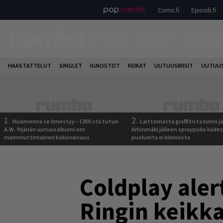
Como.fi
Episodi.fi
ETUSIVU
UUTISET
HAASTAT
HAASTATTELUT
SINGLET
IGNOSTOT
KEIKAT
UUTUUSBIISIT
UUTUUS
1.
2.
Huomenna se ilmestyy – CMX:stä tutun
Laittomasta graffitista kiinni 
A.W. Yrjänän uutuusalbumi om
Arhinmäki jälleen spraypullo kädes
mammuttimainen kokonaisuus
puolueita ei kiinnosta
Coldplay aler
Ringin keikka,