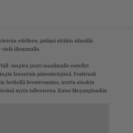
yörivän edelleen, pidäpä sitäkin silmällä.
vielä illemmalla.
fall -singlen
juuri maailmalle esitellyt
ngin lauantain pääesiintyjänä. Festivaali
kin hetkellä livestreamina
, mutta ainakin
tävissä myös tallenteena. Katso Megauploadiin