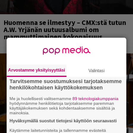
Huomenna se ilmestyy – CMX:stä tutun
A.W. Yrjänän uutuusalbumi om
mammuttimainen kokonaisuus
Arvostamme yksityisyyttäsi
Valintasi
Tarvitsemme suostumuksesi tarjotaksemme
henkilökohtaisen käyttökokemuksen
Me ja huolellisesti valitsemamme
89 teknologiakumppania
hyödynnämme henkilötietoja tarjotaksemme paremman
käyttäjäkokemuksen sekä kohdentaaksemme sisältöä ja
mainoksia.
Hyväksymällä suostut tietojesi käyttöön seuraavasti
Käytämme laitetunnisteita ja tallennamme evästeitä