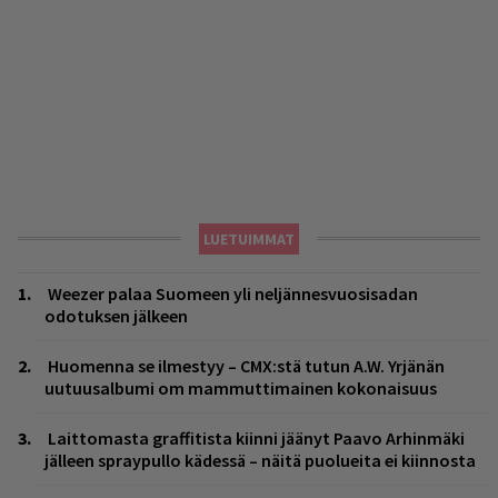
LUETUIMMAT
Weezer palaa Suomeen yli neljännesvuosisadan
odotuksen jälkeen
Huomenna se ilmestyy – CMX:stä tutun A.W. Yrjänän
uutuusalbumi om mammuttimainen kokonaisuus
Laittomasta graffitista kiinni jäänyt Paavo Arhinmäki
jälleen spraypullo kädessä – näitä puolueita ei kiinnosta