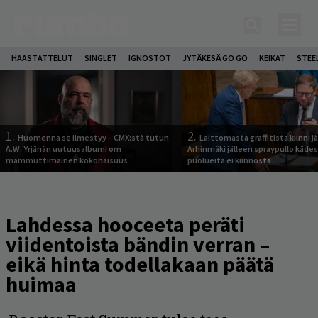
HAASTATTELUT
SINGLET
IGNOSTOT
JYTÄKESÄ GO GO
KEIKAT
STEE
1.
2.
Huomenna se ilmestyy – CMX:stä tutun
Laittomasta graffitista kiinni 
A.W. Yrjänän uutuusalbumi om
Arhinmäki jälleen spraypullo kädes
mammuttimainen kokonaisuus
puolueita ei kiinnosta
Lahdessa hooceeta peräti
viidentoista bändin verran –
eikä hinta todellakaan päätä
huimaa