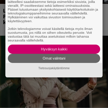
laitteellesi saadaksemme tietoja esimerkiksi sivuista, joilla
vierailit, IP-osoitteestasi sekä laitteesi ominaisuuksista.
Laittomasta graffitista kiinni jäänyt
Pääset tutustumaan yksityiskohtaisesti käyttötarkoituksiin ja
teknologiakumppaneihimme seuraavalla välilehdellä.
Paavo Arhinmäki jälleen spraypullo
Hylkääminen voi vaikuttaa sivuston toimivuuteen ja
kädessä – näitä puolueita ei kiinnosta
käytettävyyteen.
Jotkin teknologiamme voivat käsitellä tietoja myös ilman
suostumusta, jos niillä on siihen oikeutettu peruste. Voit
vastustaa tätä tai muuttaa asetuksiasi milloin tahansa
seuraavalla välilehdellä.
Hyväksyn kaikki
Omat valintani
Tietosuojakäytäntömme