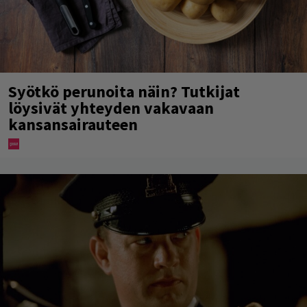
Syötkö perunoita näin? Tutkijat
löysivät yhteyden vakavaan
kansansairauteen