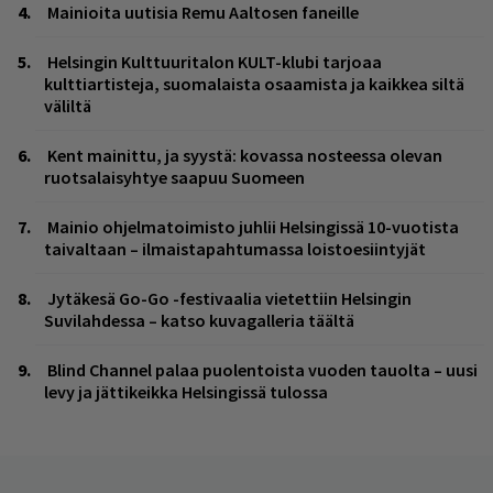
Mainioita uutisia Remu Aaltosen faneille
Helsingin Kulttuuritalon KULT-klubi tarjoaa
kulttiartisteja, suomalaista osaamista ja kaikkea siltä
väliltä
Kent mainittu, ja syystä: kovassa nosteessa olevan
ruotsalaisyhtye saapuu Suomeen
Mainio ohjelmatoimisto juhlii Helsingissä 10-vuotista
taivaltaan – ilmaistapahtumassa loistoesiintyjät
Jytäkesä Go-Go -festivaalia vietettiin Helsingin
Suvilahdessa – katso kuvagalleria täältä
Blind Channel palaa puolentoista vuoden tauolta – uusi
levy ja jättikeikka Helsingissä tulossa