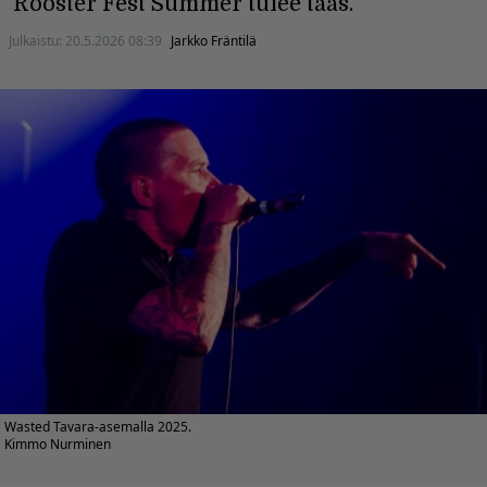
Rooster Fest Summer tulee taas.
Julkaistu:
20.5.2026 08:39
Jarkko Fräntilä
Wasted Tavara-asemalla 2025.
Kimmo Nurminen