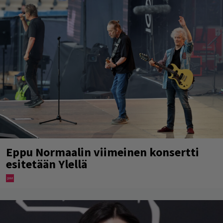
Eppu Normaalin viimeinen konsertti
esitetään Ylellä