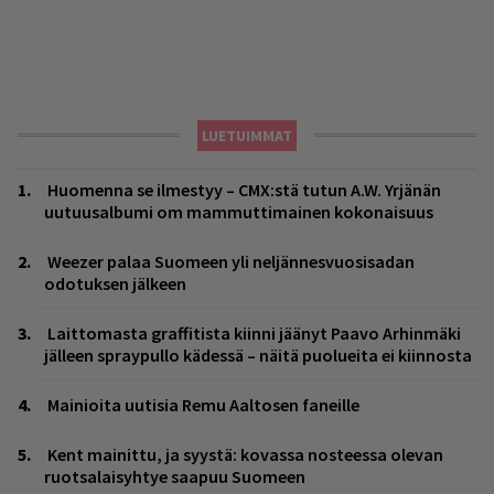
LUETUIMMAT
Huomenna se ilmestyy – CMX:stä tutun A.W. Yrjänän
uutuusalbumi om mammuttimainen kokonaisuus
Weezer palaa Suomeen yli neljännesvuosisadan
odotuksen jälkeen
Laittomasta graffitista kiinni jäänyt Paavo Arhinmäki
jälleen spraypullo kädessä – näitä puolueita ei kiinnosta
Mainioita uutisia Remu Aaltosen faneille
Kent mainittu, ja syystä: kovassa nosteessa olevan
ruotsalaisyhtye saapuu Suomeen