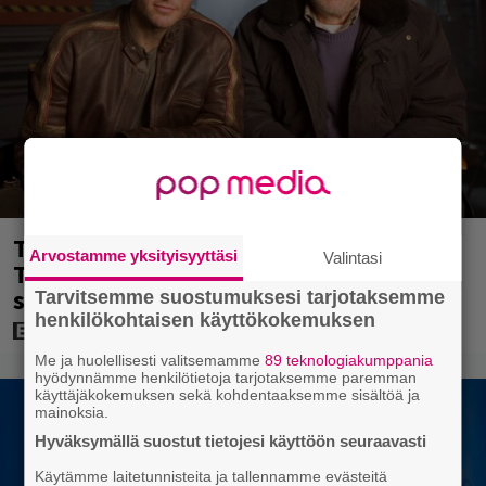
Tänään tv:ssä: Steven Spielbergin ja
Arvostamme yksityisyyttäsi
Valintasi
Tom Cruisen kaveruus loppui 21 vuotta
sitten – Syynä Cruisen nolo käytös
Tarvitsemme suostumuksesi tarjotaksemme
henkilökohtaisen käyttökokemuksen
Me ja huolellisesti valitsemamme
89 teknologiakumppania
hyödynnämme henkilötietoja tarjotaksemme paremman
käyttäjäkokemuksen sekä kohdentaaksemme sisältöä ja
mainoksia.
Hyväksymällä suostut tietojesi käyttöön seuraavasti
Käytämme laitetunnisteita ja tallennamme evästeitä