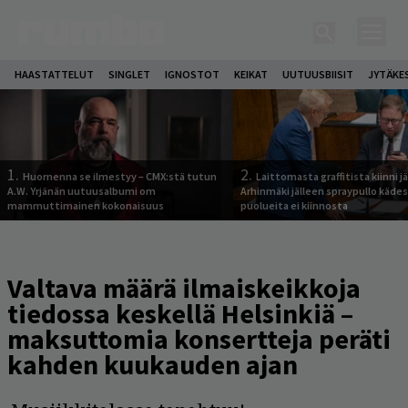
HAASTATTELUT
SINGLET
IGNOSTOT
KEIKAT
UUTUUSBIISIT
JYTÄKE
1.
2.
Huomenna se ilmestyy – CMX:stä tutun
Laittomasta graffitista kiinni 
A.W. Yrjänän uutuusalbumi om
Arhinmäki jälleen spraypullo kädes
mammuttimainen kokonaisuus
puolueita ei kiinnosta
Valtava määrä ilmaiskeikkoja
tiedossa keskellä Helsinkiä –
maksuttomia konsertteja peräti
kahden kuukauden ajan