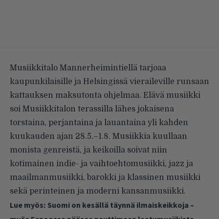
Musiikkitalo Mannerheimintiellä tarjoaa
kaupunkilaisille ja Helsingissä vieraileville runsaan
kattauksen maksutonta ohjelmaa. Elävä musiikki
soi Musiikkitalon terassilla lähes jokaisena
torstaina, perjantaina ja lauantaina yli kahden
kuukauden ajan 28.5.–1.8. Musiikkia kuullaan
monista genreistä, ja keikoilla soivat niin
kotimainen indie- ja vaihtoehtomusiikki, jazz ja
maailmanmusiikki, barokki ja klassinen musiikki
sekä perinteinen ja moderni kansanmusiikki.
Lue myös:
Suomi on kesällä täynnä ilmaiskeikkoja –
myös Espoossa pääsee nauttimaan laatumusiikista