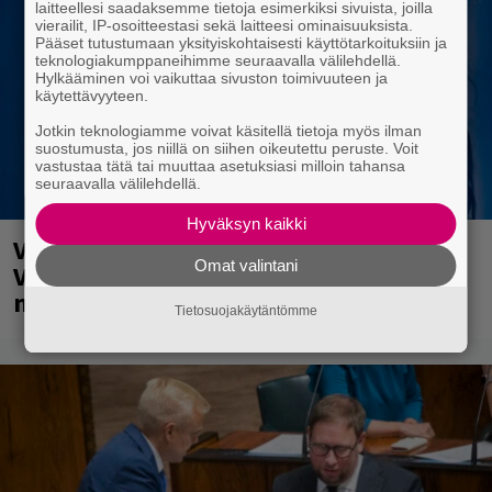
laitteellesi saadaksemme tietoja esimerkiksi sivuista, joilla
vierailit, IP-osoitteestasi sekä laitteesi ominaisuuksista.
Pääset tutustumaan yksityiskohtaisesti käyttötarkoituksiin ja
teknologiakumppaneihimme seuraavalla välilehdellä.
Hylkääminen voi vaikuttaa sivuston toimivuuteen ja
käytettävyyteen.
Jotkin teknologiamme voivat käsitellä tietoja myös ilman
suostumusta, jos niillä on siihen oikeutettu peruste. Voit
vastustaa tätä tai muuttaa asetuksiasi milloin tahansa
seuraavalla välilehdellä.
Hyväksyn kaikki
Valtava Yle 100 vuotta -tapahtuma
Omat valintani
Veikkaus Arenalla syyskuussa – muista
myös metalliklassikot-konsertti
Tietosuojakäytäntömme