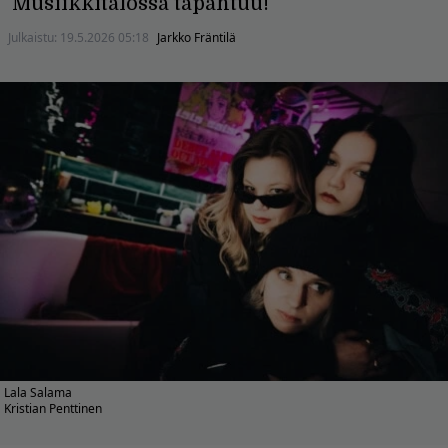
Musiikkitalossa tapahtuu!
Julkaistu:
19.5.2026 05:18
Jarkko Fräntilä
Lala Salama
Kristian Penttinen