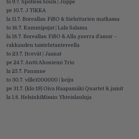
to 9.7. Spotless Souls | Juppe
pe 10.7. J TIKKA
la 11.7. Boreallas: FiBO & Sieluttarien matkassa
to 16.7. Kummipojat | Lala Salama
la 18.7. Boreallas: FiBO & Alla guerra d’amor –
rakkauden taistelutantereella
to 23.7. Itcevät | Jaanat
pe 24.7. Antti Ahoniemi Trio
la 25.7. Pauanne
to 30.7. ville1000000 | keiju
pe 31.7. (klo 19) Oiva Haapamäki Quartet & jamit
la 1.8. HelsinkiMissio: Yhteislauluja