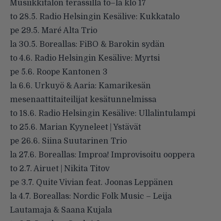
Musiikkitalon terassilla to–la klo 17
to 28.5. Radio Helsingin Kesälive: Kukkatalo
pe 29.5. Maré Alta Trio
la 30.5. Boreallas: FiBO & Barokin sydän
to 4.6. Radio Helsingin Kesälive: Myrtsi
pe 5.6. Roope Kantonen 3
la 6.6. Urkuyö & Aaria: Kamarikesän
mesenaattitaiteilijat kesätunnelmissa
to 18.6. Radio Helsingin Kesälive: Ullalintulampi
to 25.6. Marian Kyyneleet | Ystävät
pe 26.6. Siina Suutarinen Trio
la 27.6. Boreallas: Improa! Improvisoitu ooppera
to 2.7. Airuet | Nikita Titov
pe 3.7. Quite Vivian feat. Joonas Leppänen
la 4.7. Boreallas: Nordic Folk Music – Leija
Lautamaja & Saana Kujala