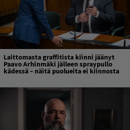
Laittomasta graffitista kiinni jäänyt
Paavo Arhinmäki jälleen spraypullo
kädessä – näitä puolueita ei kiinnosta