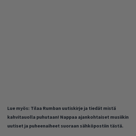
Lue myös:
Tilaa Rumban uutiskirje ja tiedät mistä
kahvitauolla puhutaan! Nappaa ajankohtaiset musiikin
uutiset ja puheenaiheet suoraan sähköpostiin tästä.