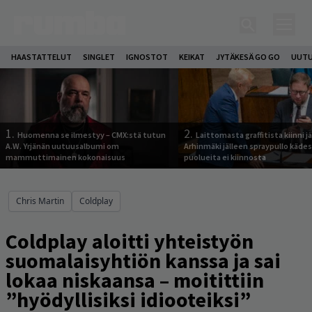
HAASTATTELUT
SINGLET
IGNOSTOT
KEIKAT
JYTÄKESÄ GO GO
UUTU
1.
2.
Huomenna se ilmestyy – CMX:stä tutun
Laittomasta graffitista kiinni 
A.W. Yrjänän uutuusalbumi om
Arhinmäki jälleen spraypullo kädes
mammuttimainen kokonaisuus
puolueita ei kiinnosta
Chris Martin
Coldplay
Coldplay aloitti yhteistyön
suomalaisyhtiön kanssa ja sai
lokaa niskaansa – moitittiin
”hyödyllisiksi idiooteiksi”