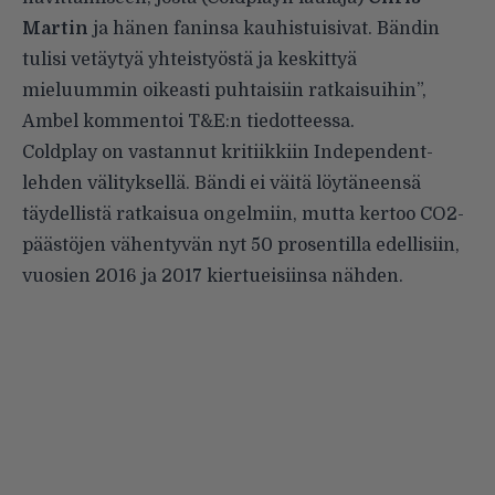
Martin
ja hänen faninsa kauhistuisivat. Bändin
tulisi vetäytyä yhteistyöstä ja keskittyä
mieluummin oikeasti puhtaisiin ratkaisuihin”,
Ambel kommentoi
T&E:n tiedotteessa
.
Coldplay on vastannut kritiikkiin Independent-
lehden
välityksellä
. Bändi ei väitä löytäneensä
täydellistä ratkaisua ongelmiin, mutta kertoo CO2-
päästöjen vähentyvän nyt 50 prosentilla edellisiin,
vuosien 2016 ja 2017 kiertueisiinsa nähden.