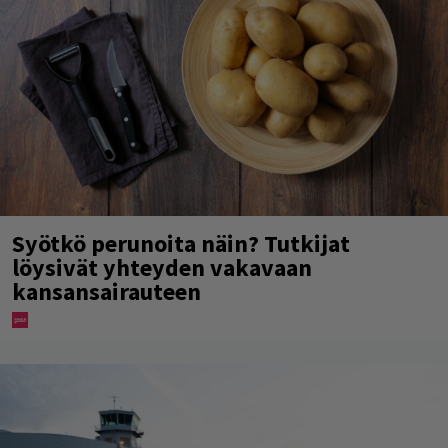
Syötkö perunoita näin? Tutkijat
löysivät yhteyden vakavaan
kansansairauteen