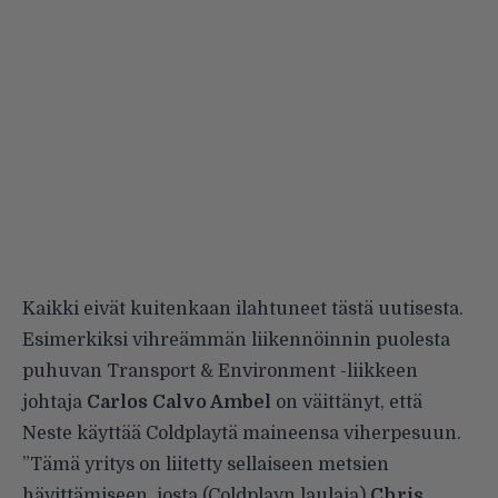
Kaikki eivät kuitenkaan ilahtuneet tästä uutisesta.
Esimerkiksi vihreämmän liikennöinnin puolesta
puhuvan Transport & Environment -liikkeen
johtaja
Carlos Calvo Ambel
on väittänyt, että
Neste käyttää Coldplaytä maineensa viherpesuun.
”Tämä yritys on liitetty sellaiseen metsien
hävittämiseen, josta (Coldplayn laulaja)
Chris