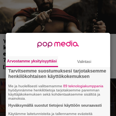
Yöllä tv:ssä: Sotaelokuvan näyttelijät
kasvattivat lihakset nopeasti
erikoisella kikalla – IMDb-arvosana on
7,6
Arvostamme yksityisyyttäsi
Valintasi
Tarvitsemme suostumuksesi tarjotaksemme
henkilökohtaisen käyttökokemuksen
Me ja huolellisesti valitsemamme
89 teknologiakumppania
hyödynnämme henkilötietoja tarjotaksemme paremman
käyttäjäkokemuksen sekä kohdentaaksemme sisältöä ja
mainoksia.
Hyväksymällä suostut tietojesi käyttöön seuraavasti
Käytämme laitetunnisteita ja tallennamme evästeitä