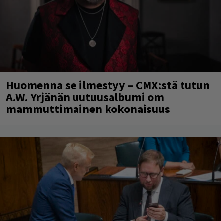
Huomenna se ilmestyy – CMX:stä tutun
A.W. Yrjänän uutuusalbumi om
mammuttimainen kokonaisuus