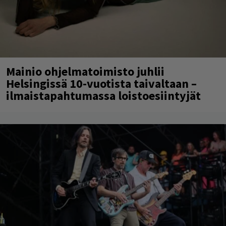
Mainio ohjelmatoimisto juhlii
Helsingissä 10-vuotista taivaltaan –
ilmaistapahtumassa loistoesiintyjät