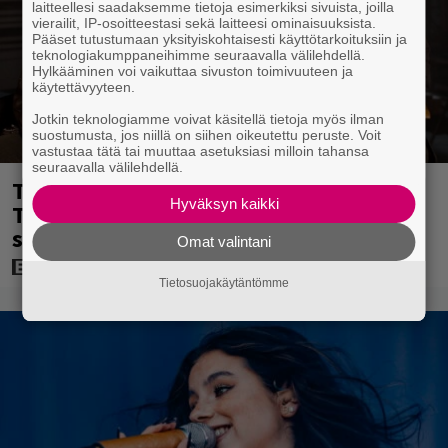
laitteellesi saadaksemme tietoja esimerkiksi sivuista, joilla
vierailit, IP-osoitteestasi sekä laitteesi ominaisuuksista.
Pääset tutustumaan yksityiskohtaisesti käyttötarkoituksiin ja
teknologiakumppaneihimme seuraavalla välilehdellä.
Hylkääminen voi vaikuttaa sivuston toimivuuteen ja
käytettävyyteen.
Jotkin teknologiamme voivat käsitellä tietoja myös ilman
suostumusta, jos niillä on siihen oikeutettu peruste. Voit
vastustaa tätä tai muuttaa asetuksiasi milloin tahansa
seuraavalla välilehdellä.
Tänään tv:ssä: Steven Spielbergin ja
Hyväksyn kaikki
Tom Cruisen kaveruus loppui 21 vuotta
sitten – Syynä Cruisen nolo käytös
Omat valintani
Tietosuojakäytäntömme