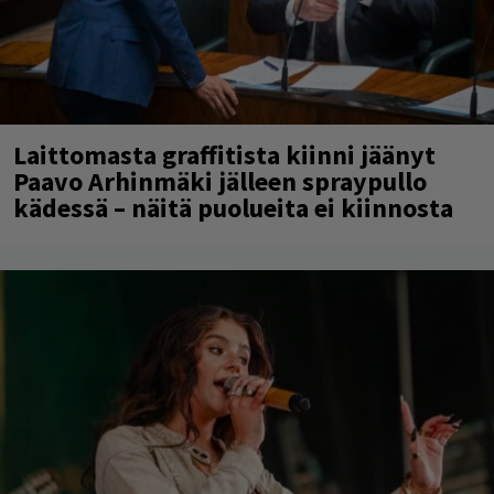
Laittomasta graffitista kiinni jäänyt
Paavo Arhinmäki jälleen spraypullo
kädessä – näitä puolueita ei kiinnosta