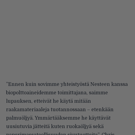
”Ennen kuin sovimme yhteistyöstä Nesteen kanssa
biopolttoaineidemme toimittajana, saimme
lupauksen, etteivät he käytä mitään
raakamateriaaleja tuotannossaan – etenkään
palmuöljyä. Ymmärtääksemme he käyttävät
uusiutuvia jätteitä kuten ruokaöljyä sekä
paperimassateollisuuden sivutuotteita”, Chris