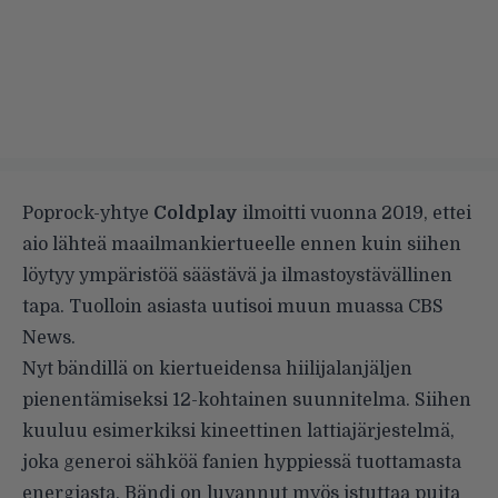
Poprock-yhtye
Coldplay
ilmoitti vuonna 2019, ettei
aio lähteä maailmankiertueelle ennen kuin siihen
löytyy ympäristöä säästävä ja ilmastoystävällinen
tapa. Tuolloin asiasta uutisoi muun muassa
CBS
News
.
Nyt bändillä on kiertueidensa hiilijalanjäljen
pienentämiseksi 12-kohtainen suunnitelma. Siihen
kuuluu esimerkiksi kineettinen lattiajärjestelmä,
joka generoi sähköä fanien hyppiessä tuottamasta
energiasta. Bändi on luvannut myös istuttaa puita