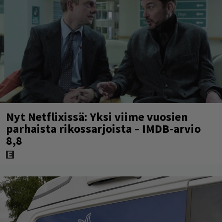
Nyt Netflixissä: Yksi viime vuosien
parhaista rikossarjoista – IMDB-arvio
8,8