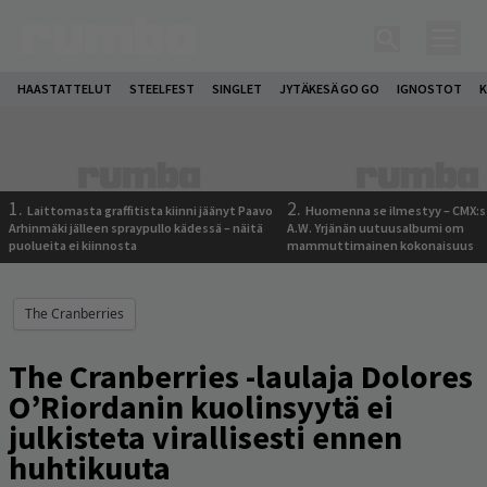
HAASTATTELUT
STEELFEST
SINGLET
JYTÄKESÄ GO GO
IGNOSTOT
K
1.
2.
Laittomasta graffitista kiinni jäänyt Paavo
Huomenna se ilmestyy – CMX:s
Arhinmäki jälleen spraypullo kädessä – näitä
A.W. Yrjänän uutuusalbumi om
puolueita ei kiinnosta
mammuttimainen kokonaisuus
The Cranberries
The Cranberries -laulaja Dolores
O’Riordanin kuolinsyytä ei
julkisteta virallisesti ennen
huhtikuuta