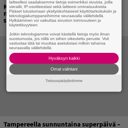
laitteellesi saadaksemme tietoja esimerkiksi sivuista, joilla
Kent mainittu, ja syystä: kovassa
vierailit, IP-osoitteestasi sekä laitteesi ominaisuuksista.
nosteessa olevan ruotsalaisyhtye
Pääset tutustumaan yksityiskohtaisesti käyttötarkoituksiin ja
teknologiakumppaneihimme seuraavalla välilehdellä.
saapuu Suomeen
Hylkääminen voi vaikuttaa sivuston toimivuuteen ja
käytettävyyteen.
Jotkin teknologiamme voivat käsitellä tietoja myös ilman
suostumusta, jos niillä on siihen oikeutettu peruste. Voit
vastustaa tätä tai muuttaa asetuksiasi milloin tahansa
seuraavalla välilehdellä.
Hyväksyn kaikki
Omat valintani
Tietosuojakäytäntömme
Tampereella sunnuntaina superpäivä –