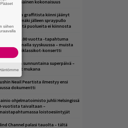
ammuttimainen kokonaisuus
. Pääset
e
aittomasta graffitista kiinni jäänyt
aavo Arhinmäki jälleen spraypullo
ädessä – näitä puolueita ei kiinnosta
n siihen
uraavalla
altava Yle 100 vuotta -tapahtuma
eikkaus Arenalla syyskuussa – muista
yös metalliklassikot-konsertti
ampereella sunnuntaina superpäivä –
ämä artistit mukana
äytäntömme
ushin Neail Peartista ilmestyy ensi
uussa dokumentti
ainio ohjelmatoimisto juhlii Helsingissä
0-vuotista taivaltaan –
lmaistapahtumassa loistoesiintyjät
lind Channel palasi tauolta – tältä