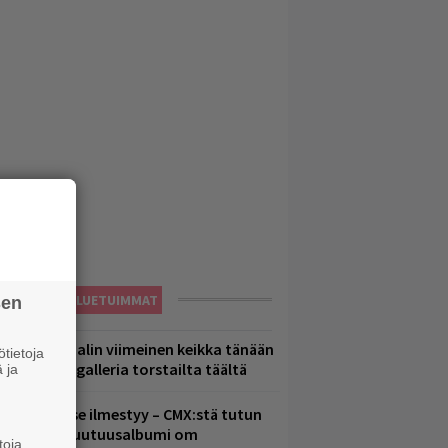
LUETUIMMAT
sen
ppu Normaalin viimeinen keikka tänään
tietoja
 katso kuvagalleria torstailta täältä
 ja
uomenna se ilmestyy – CMX:stä tutun
.W. Yrjänän uutuusalbumi om
toja