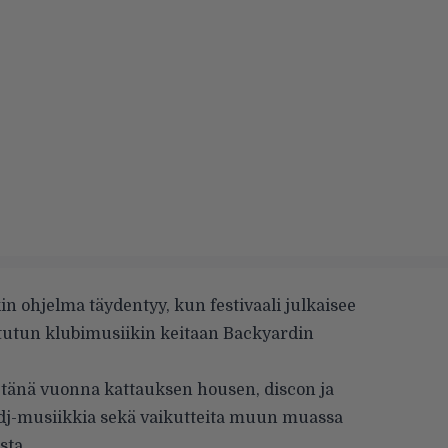
kin ohjelma täydentyy, kun festivaali julkaisee
tutun klubimusiikin keitaan Backyardin
a tänä vuonna kattauksen housen, discon ja
j-musiikkia sekä vaikutteita muun muassa
sta.