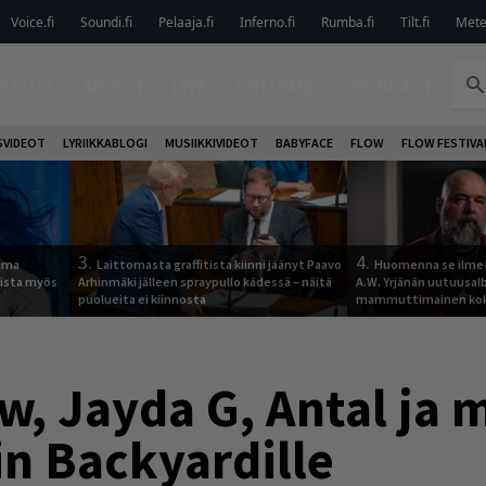
Voice.fi
Soundi.fi
Pelaaja.fi
Inferno.fi
Rumba.fi
Tilt.fi
Metel
TELUT
ARVIOT
LIVE
KOLUMNIT
PODCAST
VIDEOT
LYRIIKKABLOGI
MUSIIKKIVIDEOT
BABYFACE
FLOW
FLOW FESTIVA
3.
4.
tuma
Laittomasta graffitista kiinni jäänyt Paavo
Huomenna se ilmes
uista myös
Arhinmäki jälleen spraypullo kädessä – näitä
A.W. Yrjänän uutuusa
puolueita ei kiinnosta
mammuttimainen kok
w, Jayda G, Antal ja 
in Backyardille