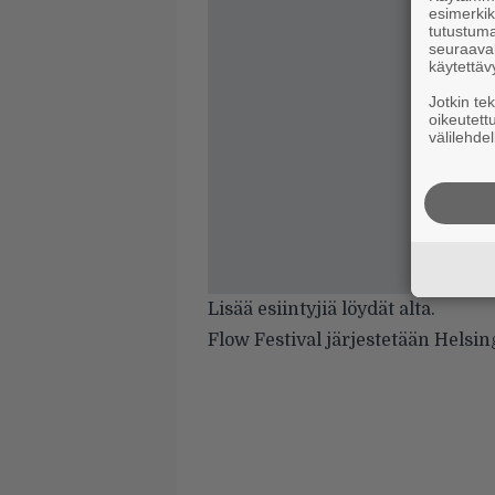
esimerkiks
tutustuma
seuraaval
käytettäv
Jotkin te
oikeutett
välilehdel
Lisää esiintyjiä löydät alta.
Flow Festival järjestetään Helsin