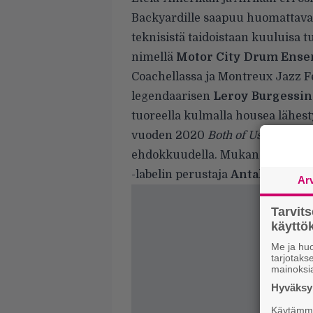
Backyardille saapuu huomattavas
teknisistä taidoistaan kuuluisa t
nimellä
Motor City Drum Ense
Coachellassa ja Montreux Jazz Fe
legendaarisen
Leroy Burgessin
tuoreella kulmalla housea lähest
vuoden 2020
Both of Us
-ep:n ni
ehdokkuudella. Mukana on myös
-labelin perustaja
Antal
.
Ar
Tarvit
käytt
Me ja huo
tarjotak
mainoksi
Hyväksym
Käytämme 