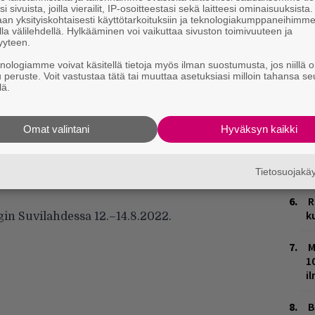
m
i sivuista, joilla vierailit, IP-osoitteestasi sekä laitteesi ominaisuuksista
an yksityiskohtaisesti käyttötarkoituksiin ja teknologiakumppaneihimm
la välilehdellä. Hylkääminen voi vaikuttaa sivuston toimivuuteen ja
L
yyteen.
P
k
knologiamme voivat käsitellä tietoja myös ilman suostumusta, jos niillä o
u peruste. Voit vastustaa tätä tai muuttaa asetuksiasi milloin tahansa se
lä.
V
V
m
Omat valintani
Hyväksyn kaikki
T
n
Tietosuojak
R
k
gin Suvilahdessa 12.–14.8.2022.
M
1
i
B