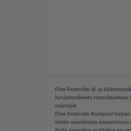
Flow Festivalin dj- ja klubimusii
hyväntuulisesta tunnelmastaan 
esiintyjät.
Flow Festivalin Backyard tarjoa
soulin maailmasta ammentavaa d
Etelä-Amerikan ja Afrikan eri osi