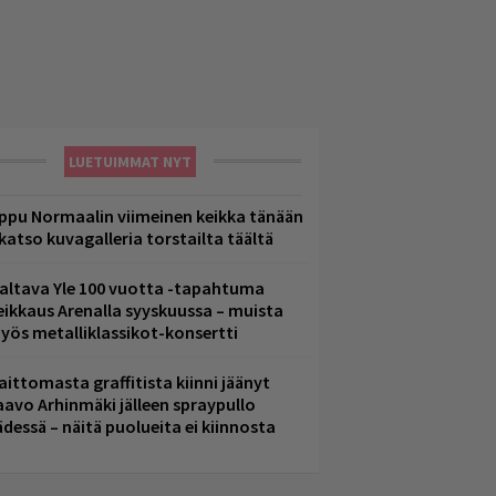
LUETUIMMAT NYT
ppu Normaalin viimeinen keikka tänään
 katso kuvagalleria torstailta täältä
altava Yle 100 vuotta -tapahtuma
eikkaus Arenalla syyskuussa – muista
yös metalliklassikot-konsertti
aittomasta graffitista kiinni jäänyt
aavo Arhinmäki jälleen spraypullo
ädessä – näitä puolueita ei kiinnosta