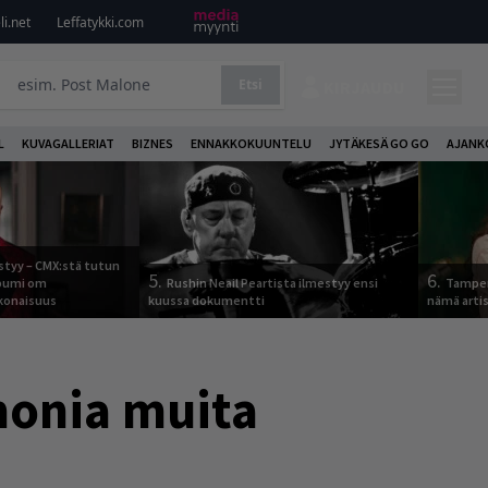
i.net
Leffatykki.com
Etsi
KIRJAUDU
L
KUVAGALLERIAT
BIZNES
ENNAKKOKUUNTELU
JYTÄKESÄ GO GO
AJANK
tyy – CMX:stä tutun
5.
6.
lbumi om
Rushin Neail Peartista ilmestyy ensi
Tamper
onaisuus
kuussa dokumentti
nämä arti
monia muita