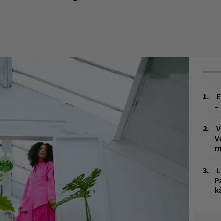
E
–
V
V
m
L
P
k