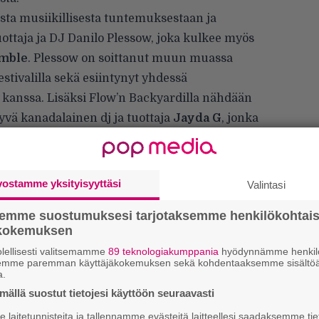
ta musiikillisesta tuntemuksestaan ja
uottaja ja DJ Danilo Plessow, joka kulkee myös
mble
. Plessow on soittanut muun muassa
stivalilla sekä esiintynyt yhdessä
kanssa. Lisäksi Flow’n Backyardilla nähdään
yvä kanadalainen dj ja tuottaja
Jayda G
, jonka
mibiisi huomioitiin muun muassa Grammy-
 amsterdamilainen, legendaarisen Rush Hour
vostamme yksityisyyttäsi
Valintasi
semme suostumuksesi tarjotaksemme henkilökohtai
ökokemuksen
E
lellisesti valitsemamme
89 teknologiakumppania
hyödynnämme henkilö
–
semme paremman käyttäjäkokemuksen sekä kohdentaaksemme sisältöä
a.
ällä suostut tietojesi käyttöön seuraavasti
H
A
laitetunnisteita ja tallennamme evästeitä laitteellesi saadaksemme tie