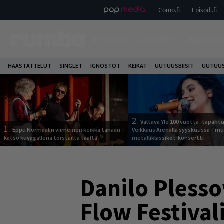
Como.fi
Episodi.fi
ETUSIVU
UUTISET
HAASTAT
HAASTATTELUT
SINGLET
IGNOSTOT
KEIKAT
UUTUUSBIISIT
UUTUUS
2.
Valtava Yle 100 vuotta -tapah
1.
Eppu Normaalin viimeinen keikka tänään –
Veikkaus Arenalla syyskuussa – m
katso kuvagalleria torstailta täältä
metalliklassikot-konsertti
Danilo Plesso
Flow Festival