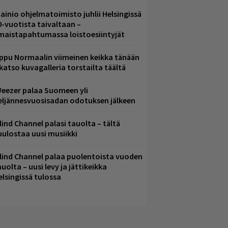
ainio ohjelmatoimisto juhlii Helsingissä
0-vuotista taivaltaan –
lmaistapahtumassa loistoesiintyjät
ppu Normaalin viimeinen keikka tänään
 katso kuvagalleria torstailta täältä
eezer palaa Suomeen yli
eljännesvuosisadan odotuksen jälkeen
lind Channel palasi tauolta – tältä
uulostaa uusi musiikki
lind Channel palaa puolentoista vuoden
uolta – uusi levy ja jättikeikka
elsingissä tulossa