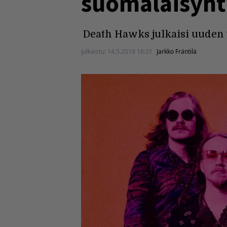
suomalaisyht
Death Hawks julkaisi uuden 
Julkaistu:
14.5.2019 16:31
Jarkko Fräntilä