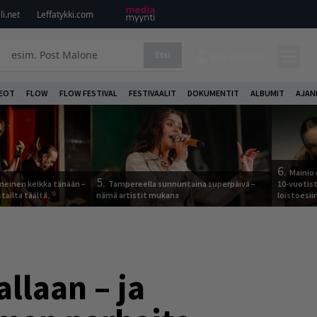
i.net
Leffatykki.com
Etsi
KIRJAUDU
DEOT
FLOW
FLOW FESTIVAL
FESTIVAALIT
DOKUMENTIT
ALBUMIT
AJAN
6.
Mainio 
5.
meinen keikka tänään –
Tampereella sunnuntaina superpäivä –
10-vuotis
tailta täältä
nämä artistit mukana
loistoesii
llaan – ja