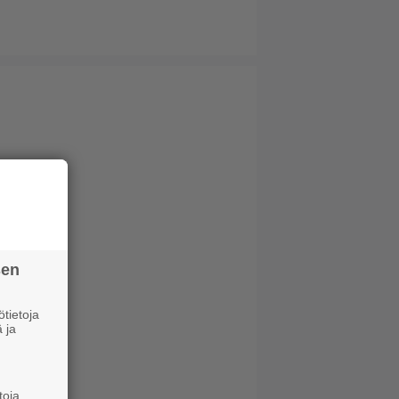
sen
tietoja
 ja
toja