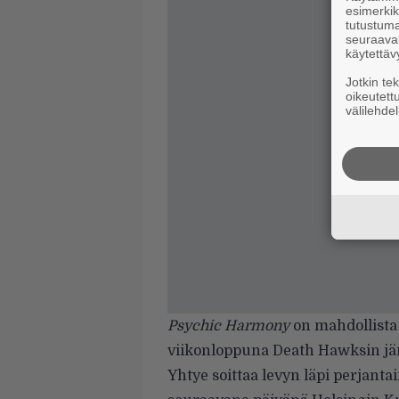
esimerkiks
tutustuma
seuraaval
käytettäv
Jotkin te
oikeutett
välilehdel
Psychic Harmony
on mahdollista
viikonloppuna Death Hawksin j
Yhtye soittaa levyn läpi perjant