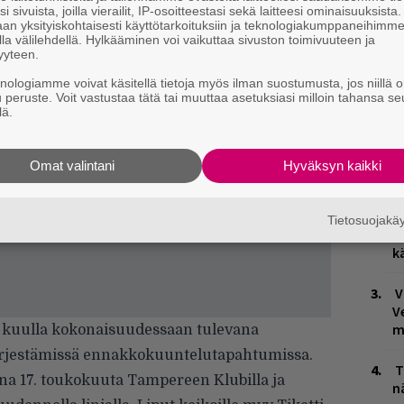
i sivuista, joilla vierailit, IP-osoitteestasi sekä laitteesi ominaisuuksista
an yksityiskohtaisesti käyttötarkoituksiin ja teknologiakumppaneihimm
la välilehdellä. Hylkääminen voi vaikuttaa sivuston toimivuuteen ja
yyteen.
knologiamme voivat käsitellä tietoja myös ilman suostumusta, jos niillä o
u peruste. Voit vastustaa tätä tai muuttaa asetuksiasi milloin tahansa se
lä.
H
A
Omat valintani
Hyväksyn kaikki
m
L
Tietosuojak
P
k
V
V
m
 kuulla kokonaisuudessaan tulevana
ärjestämissä ennakkokuuntelutapahtumissa.
T
aina 17. toukokuuta Tampereen Klubilla ja
n