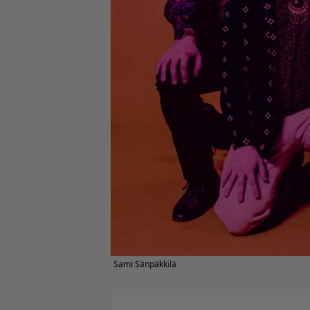
Sami Sänpäkkilä