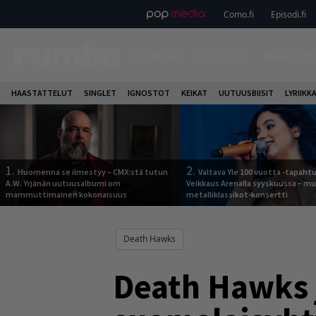
Como.fi
Episodi.fi
ETUSIVU
UUTISET
HAASTAT
HAASTATTELUT
SINGLET
IGNOSTOT
KEIKAT
UUTUUSBIISIT
LYRIIKK
1.
2.
Huomenna se ilmestyy – CMX:stä tutun
Valtava Yle 100 vuotta -tapah
A.W. Yrjänän uutuusalbumi om
Veikkaus Arenalla syyskuussa – m
mammuttimainen kokonaisuus
metalliklassikot-konsertti
Death Hawks
Death Hawks j