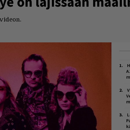
ye on lajissaan maai
videon.
H
A
m
V
V
m
L
P
k