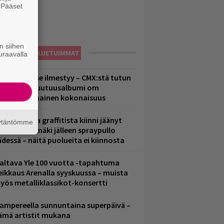
. Pääset
e
n siihen
LUETUIMMAT
uraavalla
uomenna se ilmestyy – CMX:stä tutun
.W. Yrjänän uutuusalbumi om
ammuttimainen kokonaisuus
aittomasta graffitista kiinni jäänyt
äytäntömme
aavo Arhinmäki jälleen spraypullo
ädessä – näitä puolueita ei kiinnosta
altava Yle 100 vuotta -tapahtuma
eikkaus Arenalla syyskuussa – muista
yös metalliklassikot-konsertti
ampereella sunnuntaina superpäivä –
ämä artistit mukana