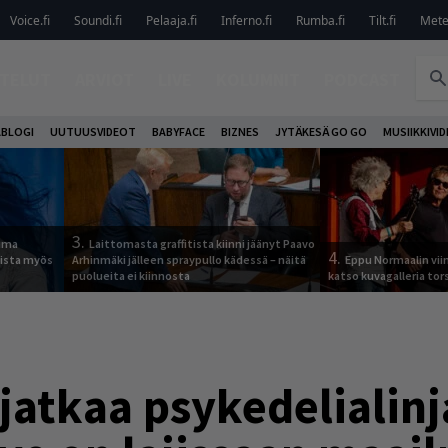
Voice.fi
Soundi.fi
Pelaaja.fi
Inferno.fi
Rumba.fi
Tilt.fi
Metel
TELUT
ARVIOT
LIVE
KOLUMNIT
PODCAST
ABLOGI
UUTUUSVIDEOT
BABYFACE
BIZNES
JYTÄKESÄ GO GO
MUSIIKKIVI
3.
tuma
Laittomasta graffitista kiinni jäänyt Paavo
4.
uista myös
Arhinmäki jälleen spraypullo kädessä – näitä
Eppu Normaalin vii
puolueita ei kiinnosta
katso kuvagalleria tors
atkaa psykedelialinja