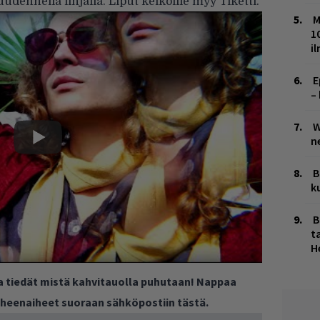
dennella linjalla. Liput keikoille myy Tiketti.
M
1
i
E
–
W
n
B
k
B
ta
H
ja tiedät mistä kahvitauolla puhutaan! Nappaa
puheenaiheet suoraan sähköpostiin tästä.