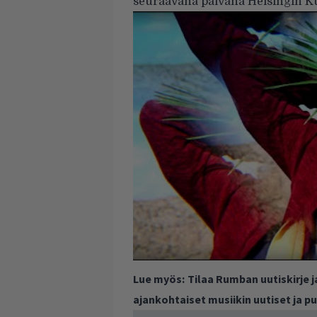
seuraavana päivänä Helsingin Kuu
Lue myös:
Tilaa Rumban uutiskirje 
ajankohtaiset musiikin uutiset ja 