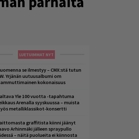
lman parhaita
LUETUIMMAT NYT
uomenna se ilmestyy – CMX:stä tutun
.W. Yrjänän uutuusalbumi om
ammuttimainen kokonaisuus
altava Yle 100 vuotta -tapahtuma
eikkaus Arenalla syyskuussa – muista
yös metalliklassikot-konsertti
aittomasta graffitista kiinni jäänyt
aavo Arhinmäki jälleen spraypullo
ädessä – näitä puolueita ei kiinnosta