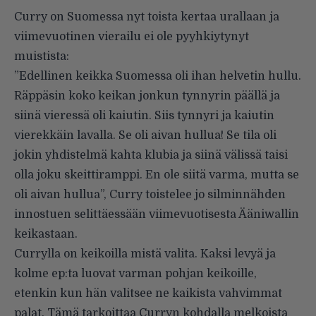
Curry on Suomessa nyt toista kertaa urallaan ja
viimevuotinen vierailu ei ole pyyhkiytynyt
muistista:
”Edellinen keikka Suomessa oli ihan helvetin hullu.
Räppäsin koko keikan jonkun tynnyrin päällä ja
siinä vieressä oli kaiutin. Siis tynnyri ja kaiutin
vierekkäin lavalla. Se oli aivan hullua! Se tila oli
jokin yhdistelmä kahta klubia ja siinä välissä taisi
olla joku skeittiramppi. En ole siitä varma, mutta se
oli aivan hullua”, Curry toistelee jo silminnähden
innostuen selittäessään viimevuotisesta Ääniwallin
keikastaan.
Currylla on keikoilla mistä valita. Kaksi levyä ja
kolme ep:ta luovat varman pohjan keikoille,
etenkin kun hän valitsee ne kaikista vahvimmat
palat. Tämä tarkoittaa Curryn kohdalla melkoista