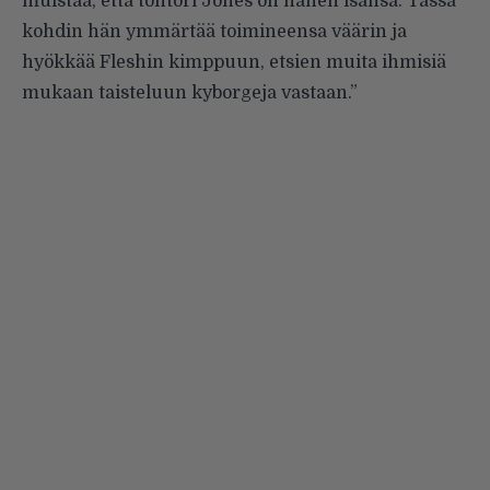
muistaa, että tohtori Jones on hänen isänsä. Tässä
kohdin hän ymmärtää toimineensa väärin ja
hyökkää Fleshin kimppuun, etsien muita ihmisiä
mukaan taisteluun kyborgeja vastaan.”