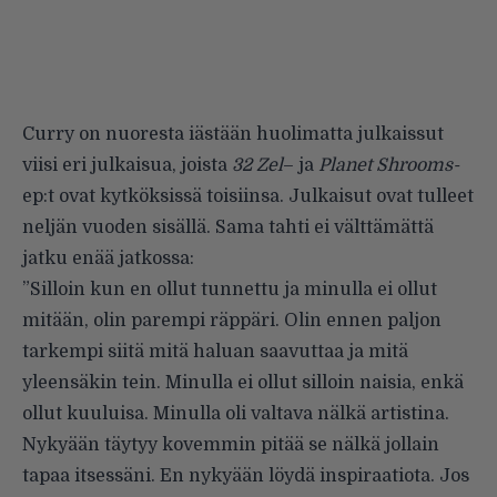
Curry on nuoresta iästään huolimatta julkaissut
viisi eri julkaisua, joista
32 Zel
– ja
Planet Shrooms-
ep:t ovat kytköksissä toisiinsa. Julkaisut ovat tulleet
neljän vuoden sisällä. Sama tahti ei välttämättä
jatku enää jatkossa:
”Silloin kun en ollut tunnettu ja minulla ei ollut
mitään, olin parempi räppäri. Olin ennen paljon
tarkempi siitä mitä haluan saavuttaa ja mitä
yleensäkin tein. Minulla ei ollut silloin naisia, enkä
ollut kuuluisa. Minulla oli valtava nälkä artistina.
Nykyään täytyy kovemmin pitää se nälkä jollain
tapaa itsessäni. En nykyään löydä inspiraatiota. Jos