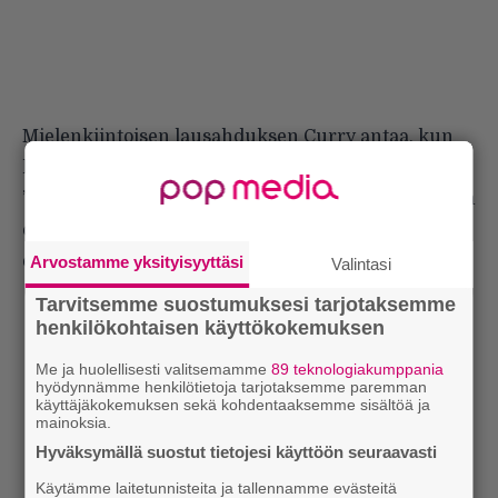
Mielenkiintoisen lausahduksen Curry antaa, kun
kysyn mikä on hänelle tärkeää räpissä:
”Musiikki, taide ja luovuus ovat minulle tärkeitä. En
ole räppäri, olen artisti ja taide on minulle tärkeää,
ei rap.”
Arvostamme yksityisyyttäsi
Valintasi
Tarvitsemme suostumuksesi tarjotaksemme
henkilökohtaisen käyttökokemuksen
Me ja huolellisesti valitsemamme
89 teknologiakumppania
hyödynnämme henkilötietoja tarjotaksemme paremman
käyttäjäkokemuksen sekä kohdentaaksemme sisältöä ja
mainoksia.
Hyväksymällä suostut tietojesi käyttöön seuraavasti
Käytämme laitetunnisteita ja tallennamme evästeitä