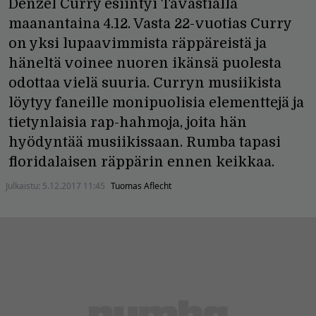
Denzel Curry esiintyi Tavastialla
maanantaina 4.12. Vasta 22-vuotias Curry
on yksi lupaavimmista räppäreistä ja
häneltä voinee nuoren ikänsä puolesta
odottaa vielä suuria. Curryn musiikista
löytyy faneille monipuolisia elementtejä ja
tietynlaisia rap-hahmoja, joita hän
hyödyntää musiikissaan. Rumba tapasi
floridalaisen räppärin ennen keikkaa.
Julkaistu:
5.12.2017 11:45
Tuomas Aflecht