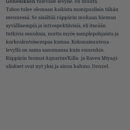
Genesiksen
tulevalle levylle, en muuta.”
Taboo tulee olemaan kaikista monipuolisin tähän
mennessä. Se sisältää räppärin mukaan hieman
syvällisempiä ja introspektiivisiä, eli itseään
tutkivia osuuksia, mutta myös samplepohjaista ja
korkealentoisempaa kamaa. Kokonaisuutena
levyllä on sama sanomansa kuin ennenkin.
Räppärin luomat Aquarius’Killa- ja Raven Miyagi-
aliakset ovat nyt yksi ja ainoa hahmo, Denzel.