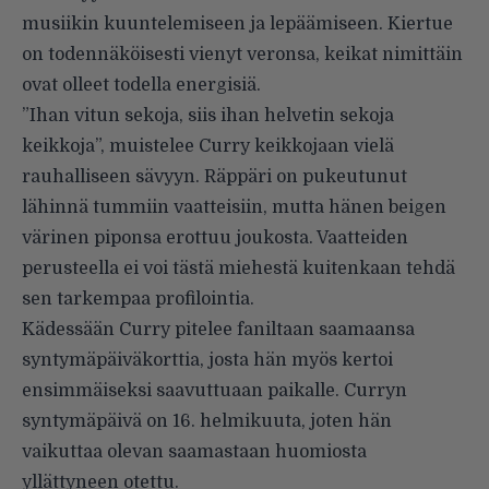
musiikin kuuntelemiseen ja lepäämiseen. Kiertue
on todennäköisesti vienyt veronsa, keikat nimittäin
ovat olleet todella energisiä.
”Ihan vitun sekoja, siis ihan helvetin sekoja
keikkoja”, muistelee Curry keikkojaan vielä
rauhalliseen sävyyn. Räppäri on pukeutunut
lähinnä tummiin vaatteisiin, mutta hänen beigen
värinen piponsa erottuu joukosta. Vaatteiden
perusteella ei voi tästä miehestä kuitenkaan tehdä
sen tarkempaa profilointia.
Kädessään Curry pitelee faniltaan saamaansa
syntymäpäiväkorttia, josta hän myös kertoi
ensimmäiseksi saavuttuaan paikalle. Curryn
syntymäpäivä on 16. helmikuuta, joten hän
vaikuttaa olevan saamastaan huomiosta
yllättyneen otettu.