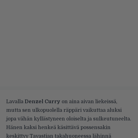
Lavalla
Denzel Curry
on aina aivan liekeissä,
mutta sen ulkopuolella räppäri vaikuttaa aluksi
jopa vähän kyllästyneen oloiselta ja sulkeutuneelta.
Hänen kaksi henkeä käsittävä possensakin
keskittyy Tavastian takahuoneessa lähinnä