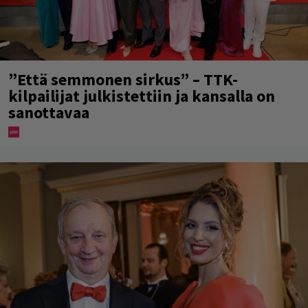
”Että semmonen sirkus” – TTK-
kilpailijat julkistettiin ja kansalla on
sanottavaa