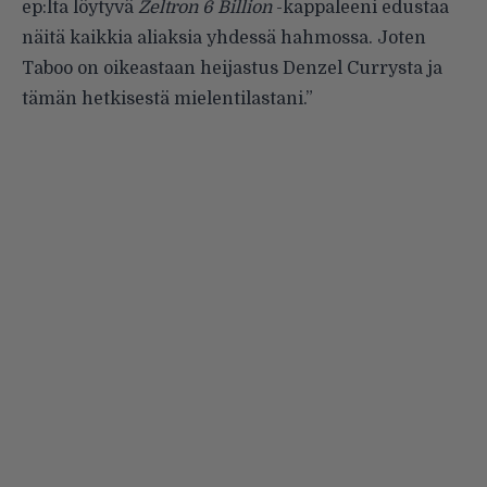
ep:lta löytyvä
Zeltron 6 Billion
-kappaleeni edustaa
näitä kaikkia aliaksia yhdessä hahmossa. Joten
Taboo on oikeastaan heijastus Denzel Currysta ja
tämän hetkisestä mielentilastani.”