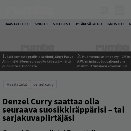
HAASTATTELUT
SINGLET
STEELFEST
JYTÄKESÄ GO GO
IGNOSTOT
K
1.
2.
Laittomasta graffitista kiinni jäänyt Paavo
Huomenna se ilmestyy – CMX:s
Arhinmäki jälleen spraypullo kädessä – näitä
A.W. Yrjänän uutuusalbumi om
puolueita ei kiinnosta
mammuttimainen kokonaisuus
Haastattelut
denzel curry
Denzel Curry saattaa olla
seuraava suosikkiräppärisi – tai
sarjakuvapiirtäjäsi