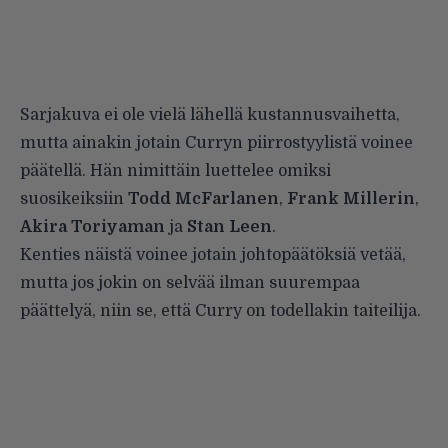
Sarjakuva ei ole vielä lähellä kustannusvaihetta,
mutta ainakin jotain Curryn piirrostyylistä voinee
päätellä. Hän nimittäin luettelee omiksi
suosikeiksiin
Todd McFarlanen
,
Frank Millerin
,
Akira Toriyaman
ja
Stan Leen
.
Kenties näistä voinee jotain johtopäätöksiä vetää,
mutta jos jokin on selvää ilman suurempaa
päättelyä, niin se, että Curry on todellakin taiteilija.