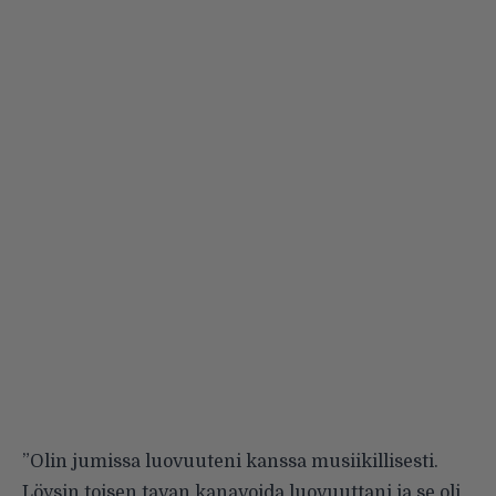
”Olin jumissa luovuuteni kanssa musiikillisesti.
Löysin toisen tavan kanavoida luovuuttani ja se oli