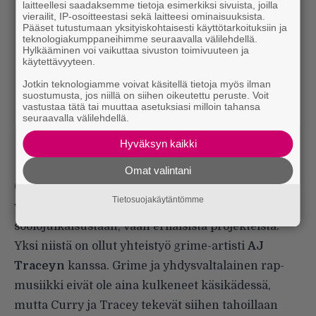
laitteellesi saadaksemme tietoja esimerkiksi sivuista, joilla
vierailit, IP-osoitteestasi sekä laitteesi ominaisuuksista.
Pääset tutustumaan yksityiskohtaisesti käyttötarkoituksiin ja
teknologiakumppaneihimme seuraavalla välilehdellä.
Hylkääminen voi vaikuttaa sivuston toimivuuteen ja
käytettävyyteen.
Jotkin teknologiamme voivat käsitellä tietoja myös ilman
suostumusta, jos niillä on siihen oikeutettu peruste. Voit
vastustaa tätä tai muuttaa asetuksiasi milloin tahansa
seuraavalla välilehdellä.
Hyväksyn kaikki
Omat valintani
Curryn kohdalla huomaa nopeasti, että hän ei
Tietosuojakäytäntömme
varsinaisesti ole kiinnostunut puhumaan
soolojulkaisustaan, vaan erilaisista projekteista.
Yksi niistä on ollut yhteistyö grime-artisti
AJ
Traceyn
kanssa. Grime ja yhdysvaltalainen rap-
musiikki eivät ole aina kulkeneet käsikädessä,
mutta Curry ja Tracey tekevät siihen tahoillaan