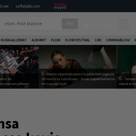
i.net
Leffatykki.com
Etsi
KIRJAUDU
KUVAGALLERIAT
ALBUMIT
FLOW
FLOW FESTIVAL
LIVE
LYRIIKKABLOGI
5.
Mainio ohjelmatoimisto juhlii Helsingissä
6.
een yli
10-vuotista taivaltaan – ilmaistapahtumassa
Tamper
odotuksen jälkeen
loistoesiintyjät
nämä arti
nsa