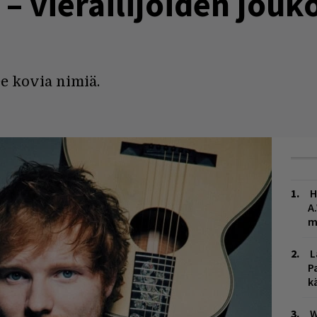
 – vierailijoiden jouk
e kovia nimiä.
H
A
m
L
P
k
W