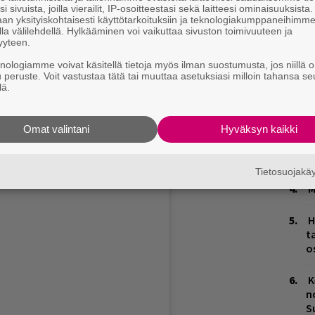
i sivuista, joilla vierailit, IP-osoitteestasi sekä laitteesi ominaisuuksista
em
&
50 Cent
an yksityiskohtaisesti käyttötarkoituksiin ja teknologiakumppaneihimm
W
la välilehdellä. Hylkääminen voi vaikuttaa sivuston toimivuuteen ja
n
yyteen.
knologiamme voivat käsitellä tietoja myös ilman suostumusta, jos niillä o
H
ra
&
Dave
u peruste. Voit vastustaa tätä tai muuttaa asetuksiasi milloin tahansa se
A
lä.
.R.
m
Boogie wit da hoodie
L
Omat valintani
Hyväksyn kaikki
llex
P
Stapleton
k
Tietosuojak
M
H
t
o
K
n
S