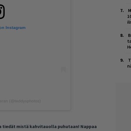
M
1
i
 on Instagram
B
ta
H
T
n
eeran (@teddysphotos)
ja tiedät mistä kahvitauolla puhutaan! Nappaa