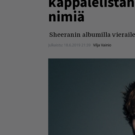
kappalelistan
nimiä
Sheeranin albumilla vieraile
Julkaistu:
18.6.2019 21:39
Vilja Vainio