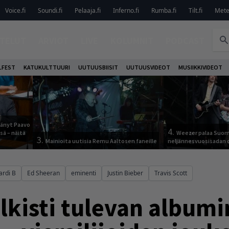
Voice.fi
Soundi.fi
Pelaaja.fi
Inferno.fi
Rumba.fi
Tilt.fi
Metel
TELUT
ARVIOT
LIVE
KOLUMNIT
PODCAST
LFEST
KATUKULTTUURI
UUTUUSBIISIT
UUTUUSVIDEOT
MUSIIKKIVIDEOT
jäänyt Paavo
4.
sä – näitä
Weezer palaa Suom
3.
Mainioita uutisia Remu Aaltosen faneille
neljännesvuosisadan 
ardi B
Ed Sheeran
eminenti
Justin Bieber
Travis Scott
lkisti tulevan albumi