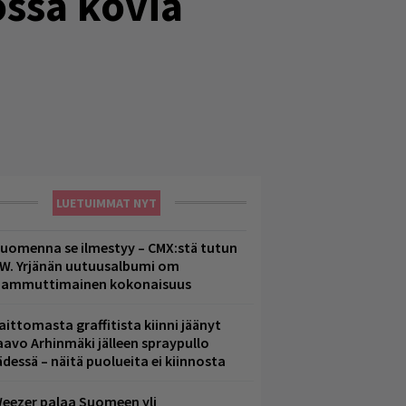
ossa kovia
LUETUIMMAT NYT
uomenna se ilmestyy – CMX:stä tutun
.W. Yrjänän uutuusalbumi om
ammuttimainen kokonaisuus
aittomasta graffitista kiinni jäänyt
aavo Arhinmäki jälleen spraypullo
ädessä – näitä puolueita ei kiinnosta
eezer palaa Suomeen yli