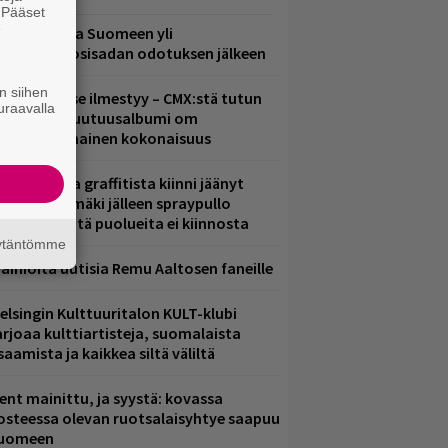
. Pääset
e
eezer palaa Suomeen yli
eljännesvuosisadan odotuksen jälkeen
n siihen
uomenna se ilmestyy – CMX:stä tutun
uraavalla
.W. Yrjänän uutuusalbumi om
ammuttimainen kokonaisuus
aittomasta graffitista kiinni jäänyt
aavo Arhinmäki jälleen spraypullo
ädessä – näitä puolueita ei kiinnosta
äytäntömme
ainioita uutisia Remu Aaltosen faneille
elsingin Kulttuuritalon KULT-klubi
arjoaa kulttiartisteja, suomalaista
saamista ja kaikkea siltä väliltä
ent mainittu, ja syystä: kovassa
osteessa olevan ruotsalaisyhtye saapuu
uomeen