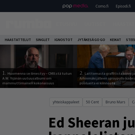
Como.fi
Episodi.fi
ETUSIVU
UUTISET
HAASTAT
HAASTATTELUT
SINGLET
IGNOSTOT
JYTÄKESÄ GO GO
KEIKAT
STEE
1.
2.
Huomenna se ilmestyy – CMX:stä tutun
Laittomasta graffitista kiinni 
A.W. Yrjänän uutuusalbumi om
Arhinmäki jälleen spraypullo kädes
mammuttimainen kokonaisuus
puolueita ei kiinnosta
yhteiskappaleet
50 Cent
Bruno Mars
C
Ed Sheeran ju