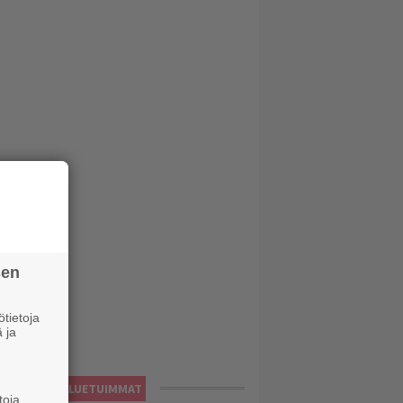
sen
tietoja
 ja
LUETUIMMAT
toja