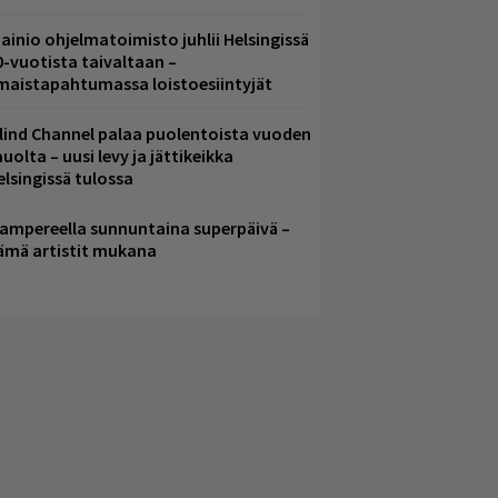
ainio ohjelmatoimisto juhlii Helsingissä
0-vuotista taivaltaan –
lmaistapahtumassa loistoesiintyjät
lind Channel palaa puolentoista vuoden
uolta – uusi levy ja jättikeikka
elsingissä tulossa
ampereella sunnuntaina superpäivä –
ämä artistit mukana