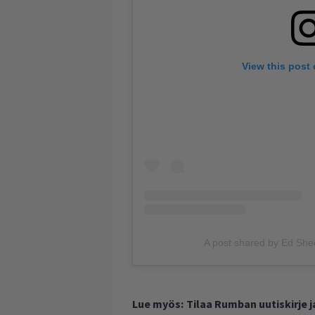
View this post
A post shared by Ed Sh
Lue myös:
Tilaa Rumban uutiskirje 