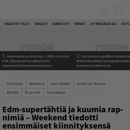
HAASTATTELUT
SINGLET
IGNOSTOT
KEIKAT
JYTÄKESÄ GO GO
UUTU
1.
2.
Huomenna se ilmestyy – CMX:stä tutun
Laittomasta graffitista kiinni 
A.W. Yrjänän uutuusalbumi om
Arhinmäki jälleen spraypullo kädes
mammuttimainen kokonaisuus
puolueita ei kiinnosta
Festivaalit
Weekend
Alan Walker
Armin van Buuren
Bastille
lil uzi vert
Suicideboys
Edm-supertähtiä ja kuumia rap-
nimiä – Weekend tiedotti
ensimmäiset kiinnityksensä