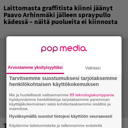
Laittomasta graffitista kiinni jäänyt
Paavo Arhinmäki jälleen spraypullo
kädessä – näitä puolueita ei kiinnosta
Arvostamme yksityisyyttäsi
Valintasi
Tarvitsemme suostumuksesi tarjotaksemme
henkilökohtaisen käyttökokemuksen
Me ja huolellisesti valitsemamme
89 teknologiakumppania
hyödynnämme henkilötietoja tarjotaksemme paremman
käyttäjäkokemuksen sekä kohdentaaksemme sisältöä ja
mainoksia.
Hyväksymällä suostut tietojesi käyttöön seuraavasti
Tampereella sunnuntaina superpäivä –
Käytämme laitetunnisteita ja tallennamme evästeitä