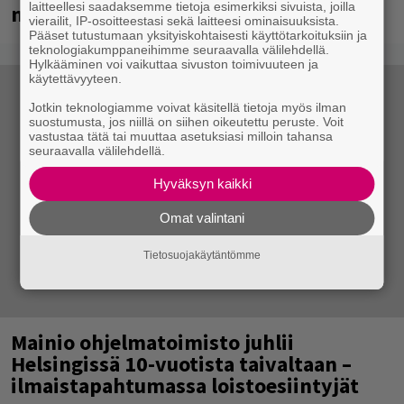
laitteellesi saadaksemme tietoja esimerkiksi sivuista, joilla
nämä artistit mukana
vierailit, IP-osoitteestasi sekä laitteesi ominaisuuksista.
Pääset tutustumaan yksityiskohtaisesti käyttötarkoituksiin ja
teknologiakumppaneihimme seuraavalla välilehdellä.
Hylkääminen voi vaikuttaa sivuston toimivuuteen ja
käytettävyyteen.
Jotkin teknologiamme voivat käsitellä tietoja myös ilman
suostumusta, jos niillä on siihen oikeutettu peruste. Voit
vastustaa tätä tai muuttaa asetuksiasi milloin tahansa
seuraavalla välilehdellä.
Hyväksyn kaikki
Omat valintani
Tietosuojakäytäntömme
Mainio ohjelmatoimisto juhlii
Helsingissä 10-vuotista taivaltaan –
ilmaistapahtumassa loistoesiintyjät