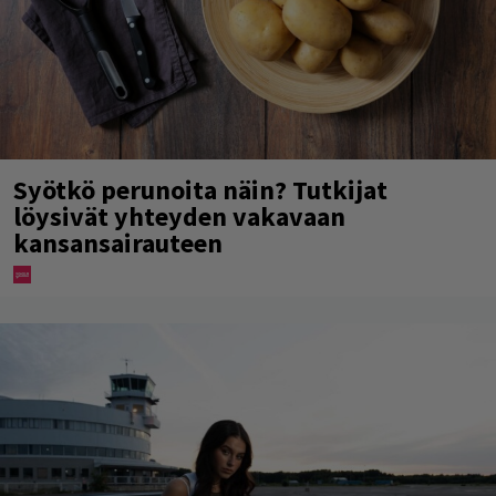
Syötkö perunoita näin? Tutkijat
löysivät yhteyden vakavaan
kansansairauteen