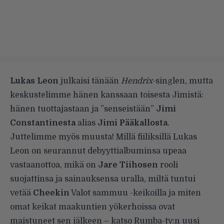
Lukas Leon
julkaisi tänään
Hendrix
-singlen, mutta
keskustelimme hänen kanssaan toisesta Jimistä:
hänen tuottajastaan ja ”senseistään”
Jimi
Constantinesta
alias
Jimi Pääkallosta
.
Juttelimme myös muusta! Millä fiiliksillä Lukas
Leon on seurannut debyyttialbuminsa upeaa
vastaanottoa, mikä on
Jare Tiihosen
rooli
suojattinsa ja sainauksensa uralla, miltä tuntui
vetää
Cheekin
Valot sammuu -keikoilla ja miten
omat keikat maakuntien yökerhoissa ovat
maistuneet sen jälkeen – katso Rumba-tv:n uusi