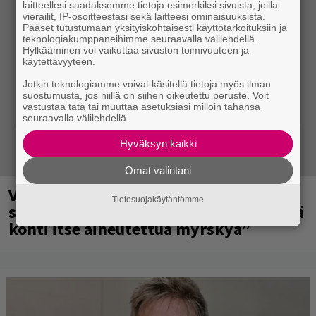
laitteellesi saadaksemme tietoja esimerkiksi sivuista, joilla
vierailit, IP-osoitteestasi sekä laitteesi ominaisuuksista.
Pääset tutustumaan yksityiskohtaisesti käyttötarkoituksiin ja
teknologiakumppaneihimme seuraavalla välilehdellä.
Hylkääminen voi vaikuttaa sivuston toimivuuteen ja
käytettävyyteen.
Jotkin teknologiamme voivat käsitellä tietoja myös ilman
suostumusta, jos niillä on siihen oikeutettu peruste. Voit
vastustaa tätä tai muuttaa asetuksiasi milloin tahansa
seuraavalla välilehdellä.
Hyväksyn kaikki
Omat valintani
Vilma Alinalta uusi single – ”Tarina
Tietosuojakäytäntömme
siitä, miltä tuntuu kävellä pää pystyssä
kohti itse aiheutettua myrskyä”