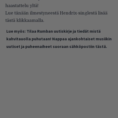
haastattelu yltä!
Lue tänään ilmestyneestä Hendrix-singlestä lisää
tästä klikkaamalla
.
Lue myös:
Tilaa Rumban uutiskirje ja tiedät mistä
kahvitauolla puhutaan! Nappaa ajankohtaiset musiikin
uutiset ja puheenaiheet suoraan sähköpostiin tästä.