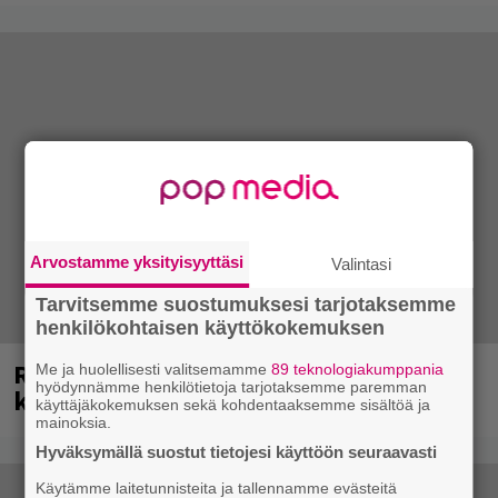
Arvostamme yksityisyyttäsi
Valintasi
Tarvitsemme suostumuksesi tarjotaksemme
henkilökohtaisen käyttökokemuksen
Rushin Neil Peartista ilmestyy ensi
Me ja huolellisesti valitsemamme
89 teknologiakumppania
hyödynnämme henkilötietoja tarjotaksemme paremman
kuussa dokumentti
käyttäjäkokemuksen sekä kohdentaaksemme sisältöä ja
mainoksia.
Hyväksymällä suostut tietojesi käyttöön seuraavasti
Käytämme laitetunnisteita ja tallennamme evästeitä