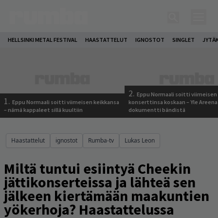
HELLSINKI METAL FESTIVAL
HAASTATTELUT
IGNOSTOT
SINGLET
JYTÄ
2.
Eppu Normaali soitti viimeisen
1.
Eppu Normaali soitti viimeisen keikkansa
konserttinsa koskaan – Yle Areena
– nämä kappaleet sillä kuultiin
dokumentti bändistä
Haastattelut
ignostot
Rumba-tv
Lukas Leon
Miltä tuntui esiintyä Cheekin
jättikonserteissa ja lähteä sen
jälkeen kiertämään maakuntien
yökerhoja? Haastattelussa