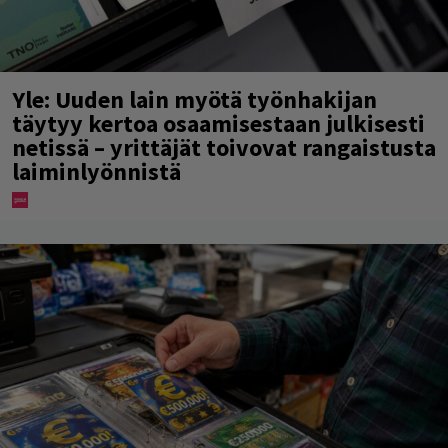
Yle: Uuden lain myötä työnhakijan
täytyy kertoa osaamisestaan julkisesti
netissä – yrittäjät toivovat rangaistusta
laiminlyönnistä