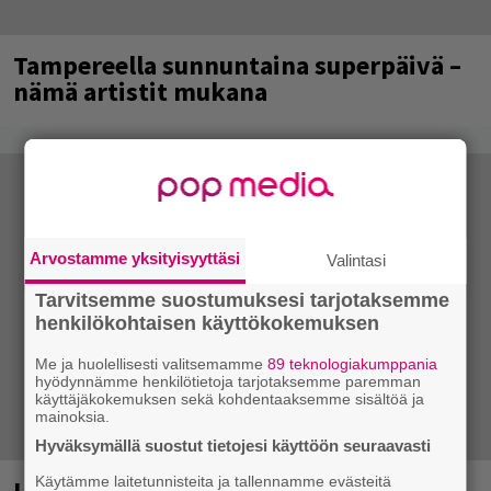
Tampereella sunnuntaina superpäivä –
nämä artistit mukana
Arvostamme yksityisyyttäsi
Valintasi
Tarvitsemme suostumuksesi tarjotaksemme
henkilökohtaisen käyttökokemuksen
Me ja huolellisesti valitsemamme
89 teknologiakumppania
hyödynnämme henkilötietoja tarjotaksemme paremman
käyttäjäkokemuksen sekä kohdentaaksemme sisältöä ja
mainoksia.
Hyväksymällä suostut tietojesi käyttöön seuraavasti
Käytämme laitetunnisteita ja tallennamme evästeitä
Laittomasta graffitista kiinni jäänyt