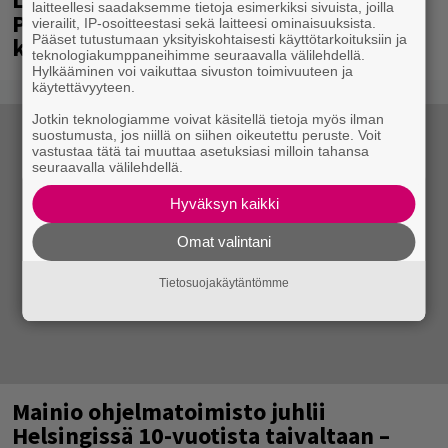
laitteellesi saadaksemme tietoja esimerkiksi sivuista, joilla
Paavo Arhinmäki jälleen spraypullo
vierailit, IP-osoitteestasi sekä laitteesi ominaisuuksista.
Pääset tutustumaan yksityiskohtaisesti käyttötarkoituksiin ja
kädessä – näitä puolueita ei kiinnosta
teknologiakumppaneihimme seuraavalla välilehdellä.
Hylkääminen voi vaikuttaa sivuston toimivuuteen ja
käytettävyyteen.
Jotkin teknologiamme voivat käsitellä tietoja myös ilman
suostumusta, jos niillä on siihen oikeutettu peruste. Voit
vastustaa tätä tai muuttaa asetuksiasi milloin tahansa
seuraavalla välilehdellä.
Hyväksyn kaikki
Omat valintani
Tietosuojakäytäntömme
Mainio ohjelmatoimisto juhlii
Helsingissä 10-vuotista taivaltaan –