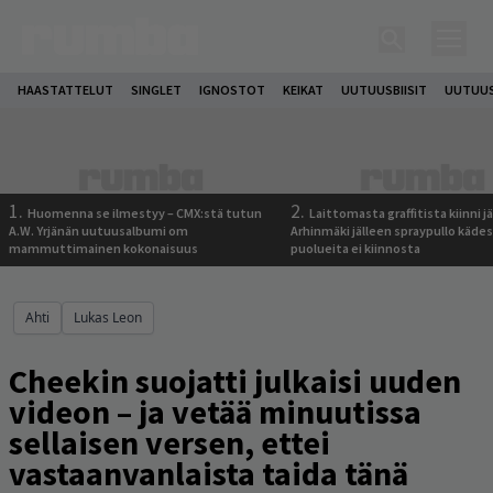
HAASTATTELUT
SINGLET
IGNOSTOT
KEIKAT
UUTUUSBIISIT
UUTUUS
1.
2.
Huomenna se ilmestyy – CMX:stä tutun
Laittomasta graffitista kiinni 
A.W. Yrjänän uutuusalbumi om
Arhinmäki jälleen spraypullo kädes
mammuttimainen kokonaisuus
puolueita ei kiinnosta
Ahti
Lukas Leon
Cheekin suojatti julkaisi uuden
videon – ja vetää minuutissa
sellaisen versen, ettei
vastaanvanlaista taida tänä