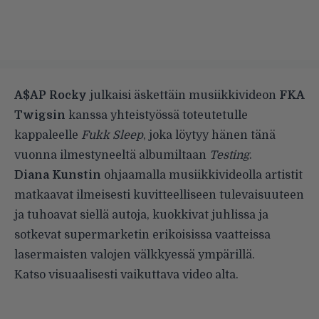
A$AP Rocky
julkaisi äskettäin musiikkivideon
FKA
Twigsin
kanssa yhteistyössä toteutetulle
kappaleelle
Fukk Sleep
, joka löytyy hänen tänä
vuonna ilmestyneeltä albumiltaan
Testing
.
Diana Kunstin
ohjaamalla musiikkivideolla artistit
matkaavat ilmeisesti kuvitteelliseen tulevaisuuteen
ja tuhoavat siellä autoja, kuokkivat juhlissa ja
sotkevat supermarketin erikoisissa vaatteissa
lasermaisten valojen välkkyessä ympärillä.
Katso visuaalisesti vaikuttava video alta.