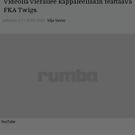
Videolla vierailee kappaleellakin feattaava
FKA Twigs.
Julkaistu:
2.11.2018 22:55
Vilja Vainio
YouTube