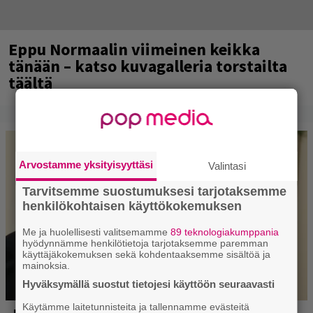
Eppu Normaalin viimeinen keikka
tänään – katso kuvagalleria torstailta
täältä
Arvostamme yksityisyyttäsi
Valintasi
Tarvitsemme suostumuksesi tarjotaksemme
henkilökohtaisen käyttökokemuksen
Me ja huolellisesti valitsemamme
89 teknologiakumppania
hyödynnämme henkilötietoja tarjotaksemme paremman
käyttäjäkokemuksen sekä kohdentaaksemme sisältöä ja
mainoksia.
Hyväksymällä suostut tietojesi käyttöön seuraavasti
Käytämme laitetunnisteita ja tallennamme evästeitä