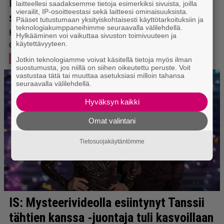
laitteellesi saadaksemme tietoja esimerkiksi sivuista, joilla
vierailit, IP-osoitteestasi sekä laitteesi ominaisuuksista.
Pääset tutustumaan yksityiskohtaisesti käyttötarkoituksiin ja
teknologiakumppaneihimme seuraavalla välilehdellä.
Hylkääminen voi vaikuttaa sivuston toimivuuteen ja
käytettävyyteen.
Jotkin teknologiamme voivat käsitellä tietoja myös ilman
suostumusta, jos niillä on siihen oikeutettu peruste. Voit
vastustaa tätä tai muuttaa asetuksiasi milloin tahansa
seuraavalla välilehdellä.
Hyväksyn kaikki
Omat valintani
Tietosuojakäytäntömme