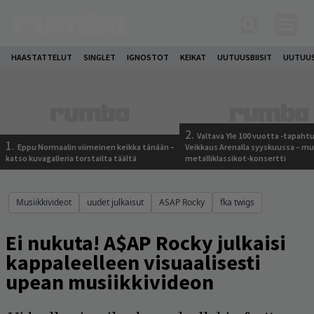
HAASTATTELUT
SINGLET
IGNOSTOT
KEIKAT
UUTUUSBIISIT
UUTUUS
2.
Valtava Yle 100 vuotta -tapah
1.
Eppu Normaalin viimeinen keikka tänään –
Veikkaus Arenalla syyskuussa – m
katso kuvagalleria torstailta täältä
metalliklassikot-konsertti
Musiikkivideot
uudet julkaisut
ASAP Rocky
fka twigs
Ei nukuta! A$AP Rocky julkaisi
kappaleelleen visuaalisesti
upean musiikkivideon