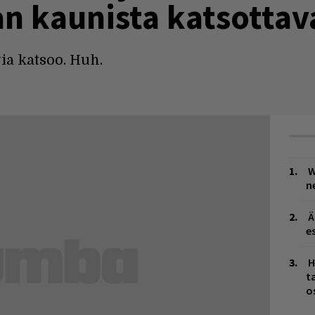
 kaunista katsottav
ia katsoo. Huh.
W
n
Ä
es
H
t
o