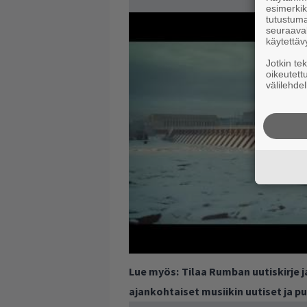
esimerkiks
tutustuma
seuraaval
käytettäv
Jotkin te
oikeutett
välilehdel
Lue myös:
Tilaa Rumban uutiskirje 
ajankohtaiset musiikin uutiset ja 