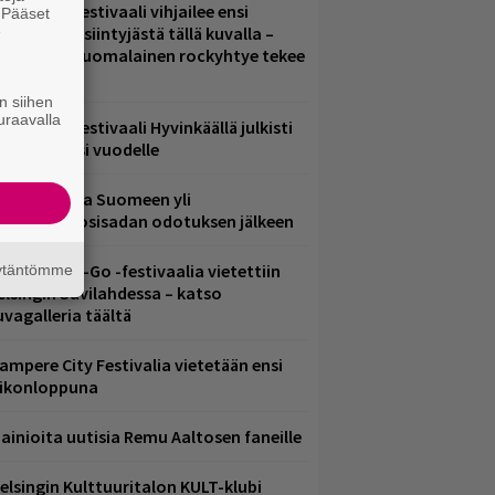
elsinkiläisfestivaali vihjailee ensi
. Pääset
e
uoden pääesiintyjästä tällä kuvalla –
akastettu suomalainen rockyhtye tekee
aluun?
n siihen
uraavalla
ärimetallifestivaali Hyvinkäällä julkisti
iintyjiä ensi vuodelle
eezer palaa Suomeen yli
eljännesvuosisadan odotuksen jälkeen
ytäkesä Go-Go -festivaalia vietettiin
äytäntömme
elsingin Suvilahdessa – katso
uvagalleria täältä
ampere City Festivalia vietetään ensi
iikonloppuna
ainioita uutisia Remu Aaltosen faneille
elsingin Kulttuuritalon KULT-klubi