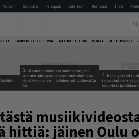
Voice.fi
Soundi.fi
Pelaaja.fi
Inferno.fi
Rumba.fi
Tilt.fi
Metel
TELUT
ARVIOT
LIVE
KOLUMNIT
PODCAST
OSTOT
TAMPERE CITY FESTIVAL
KATUKULTTUURI
KEIKAT
UUTUUSBIISIT
3.
41 vuoden ikäeroa ei huomannut, kun
4.
suomirockin legenda tanssi kuin elohopea-
Helsingin Kulttuur
 julkisti
räppäri konsanaan – tällainen oli Jytäkesä Go-
tarjoaa kulttiartistej
Go
osaamista ja kaikkea si
ästä musiikivideost
ä hittiä: jäinen Oulu 