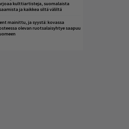
arjoaa kulttiartisteja, suomalaista
saamista ja kaikkea siltä väliltä
ent mainittu, ja syystä: kovassa
osteessa olevan ruotsalaisyhtye saapuu
uomeen