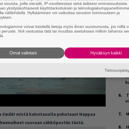
H
i sivuista, joilla vierailit, IP-osoitteestasi sekä laitteesi ominaisuuksista
an yksityiskohtaisesti käyttötarkoituksiin ja teknologiakumppaneihimm
v
la välilehdellä. Hylkääminen voi vaikuttaa sivuston toimivuuteen ja
r
yyteen.
p
knologiamme voivat käsitellä tietoja myös ilman suostumusta, jos niillä o
u peruste. Voit vastustaa tätä tai muuttaa asetuksiasi milloin tahansa se
Ä
lä.
es
W
Omat valintani
Hyväksyn kaikki
n
J
Tietosuojak
H
k
T
v
M
ja tiedät mistä kahvitauolla puhutaan! Nappaa
puheenaiheet suoraan sähköpostiin tästä.
H