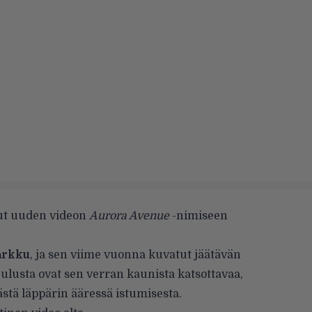
sut uuden videon
Aurora Avenue
-nimiseen
arkku
, ja sen viime vuonna kuvatut jäätävän
Oulusta ovat sen verran kaunista katsottavaa,
stä läppärin ääressä istumisesta.