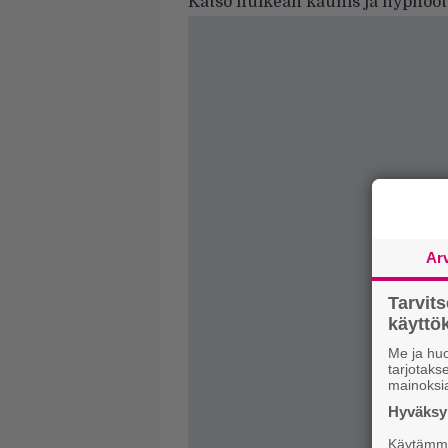
Katso huikean kaunis ja hypnoott
Ar
Tarvit
käytt
Me ja huo
tarjotak
mainoksi
Hyväksym
Käytämme 