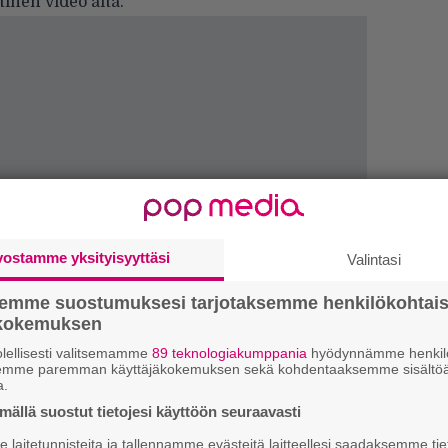
inen video alta.
vostamme yksityisyyttäsi
Valintasi
semme suostumuksesi tarjotaksemme henkilökohtai
ökokemuksen
4
lellisesti valitsemamme
89 teknologiakumppania
hyödynnämme henkilö
semme paremman käyttäjäkokemuksen sekä kohdentaaksemme sisältöä
s
a.
e
ällä suostut tietojesi käyttöön seuraavasti
o
laitetunnisteita ja tallennamme evästeitä laitteellesi saadaksemme tie