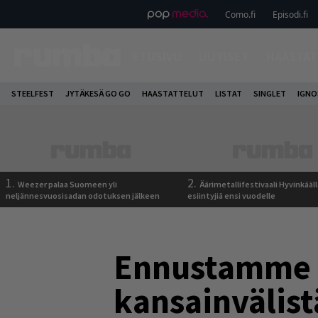
Como.fi
Episodi.fi
ETUSIVU
UUTISET
HAASTAT
STEELFEST
JYTÄKESÄ GO GO
HAASTATTELUT
LISTAT
SINGLET
IGN
1.
2.
Weezer palaa Suomeen yli
Äärimetallifestivaali Hyvinkäällä
neljännesvuosisadan odotuksen jälkeen
esiintyjiä ensi vuodelle
Ennustamme t
kansainvälist