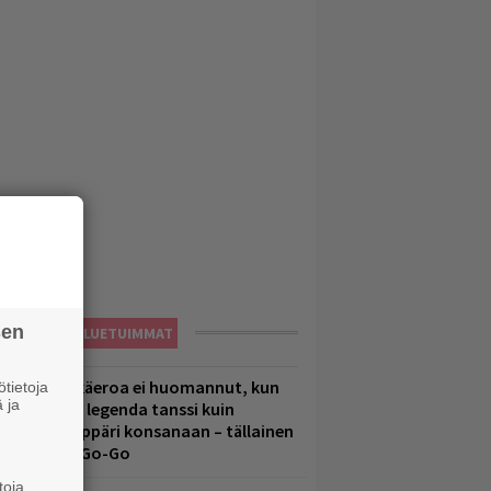
sen
LUETUIMMAT
1 vuoden ikäeroa ei huomannut, kun
tietoja
 ja
uomirockin legenda tanssi kuin
lohopea-räppäri konsanaan – tällainen
li Jytäkesä Go-Go
toja