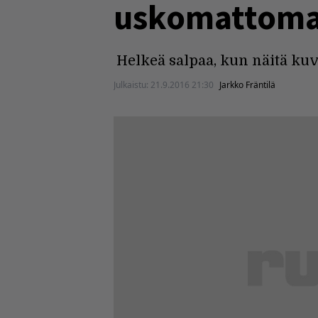
uskomattoman
Helkeä salpaa, kun näitä kuv
Julkaistu:
21.9.2016 21:30
Jarkko Fräntilä