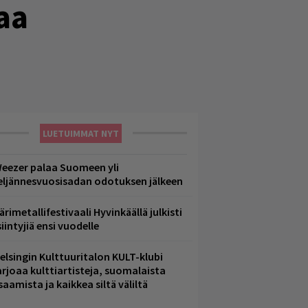
aa
LUETUIMMAT NYT
eezer palaa Suomeen yli
eljännesvuosisadan odotuksen jälkeen
ärimetallifestivaali Hyvinkäällä julkisti
iintyjiä ensi vuodelle
elsingin Kulttuuritalon KULT-klubi
arjoaa kulttiartisteja, suomalaista
saamista ja kaikkea siltä väliltä