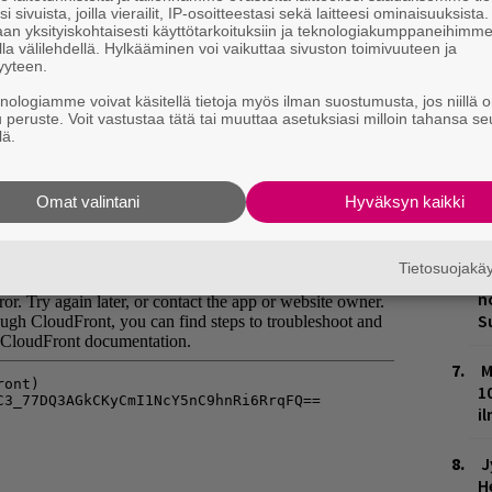
i sivuista, joilla vierailit, IP-osoitteestasi sekä laitteesi ominaisuuksista
an yksityiskohtaisesti käyttötarkoituksiin ja teknologiakumppaneihimm
L
la välilehdellä. Hylkääminen voi vaikuttaa sivuston toimivuuteen ja
P
yyteen.
k
knologiamme voivat käsitellä tietoja myös ilman suostumusta, jos niillä o
u peruste. Voit vastustaa tätä tai muuttaa asetuksiasi milloin tahansa se
M
lä.
H
Omat valintani
Hyväksyn kaikki
t
o
Tietosuojak
K
n
S
M
1
i
J
H