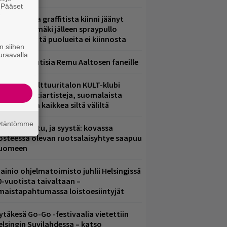
. Pääset
e
aittomasta graffitista kiinni jäänyt
aavo Arhinmäki jälleen spraypullo
ädessä – näitä puolueita ei kiinnosta
n siihen
uraavalla
ainioita uutisia Remu Aaltosen faneille
elsingin Kulttuuritalon KULT-klubi
arjoaa kulttiartisteja, suomalaista
saamista ja kaikkea siltä väliltä
äytäntömme
ent mainittu, ja syystä: kovassa
osteessa olevan ruotsalaisyhtye saapuu
uomeen
ainio ohjelmatoimisto juhlii Helsingissä
0-vuotista taivaltaan –
lmaistapahtumassa loistoesiintyjät
ytäkesä Go-Go -festivaalia vietettiin
elsingin Suvilahdessa – katso