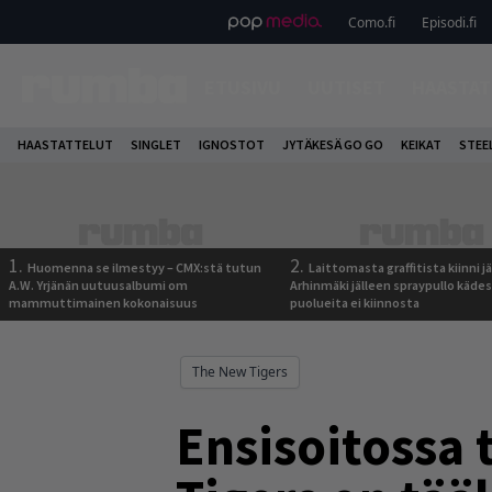
Como.fi
Episodi.fi
ETUSIVU
UUTISET
HAASTAT
HAASTATTELUT
SINGLET
IGNOSTOT
JYTÄKESÄ GO GO
KEIKAT
STEE
1.
2.
Huomenna se ilmestyy – CMX:stä tutun
Laittomasta graffitista kiinni 
A.W. Yrjänän uutuusalbumi om
Arhinmäki jälleen spraypullo kädes
mammuttimainen kokonaisuus
puolueita ei kiinnosta
The New Tigers
Ensisoitossa 