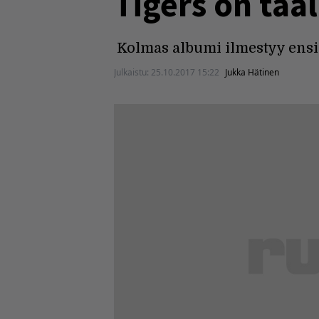
Tigers on tääl
Kolmas albumi ilmestyy ensi
Julkaistu:
25.10.2017 15:22
Jukka Hätinen