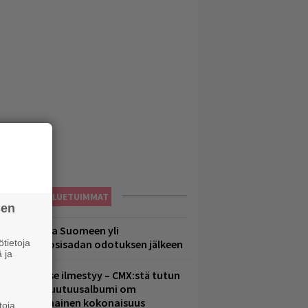
LUETUIMMAT
sen
eezer palaa Suomeen yli
tietoja
eljännesvuosisadan odotuksen jälkeen
 ja
uomenna se ilmestyy – CMX:stä tutun
.W. Yrjänän uutuusalbumi om
ammuttimainen kokonaisuus
toja