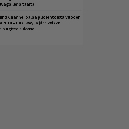
uvagalleria täältä
lind Channel palaa puolentoista vuoden
uolta – uusi levy ja jättikeikka
elsingissä tulossa