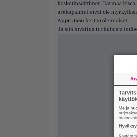
kosketinsoittimet. Harmaa kissa 
arekapalmut eivät ole myrkyllisiä
Appu Jasu
kertoo olennaiset.
Ja sitä luvattua turkulaista ind
Ar
Tarvit
käytt
Me ja huo
tarjotak
mainoksi
Hyväksym
Käytämme 