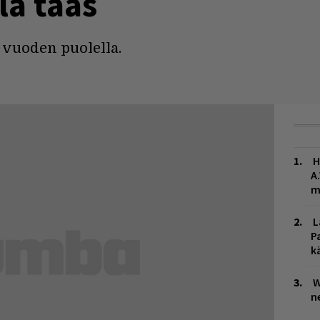
lä taas
 vuoden puolella.
H
A
m
L
P
k
W
n