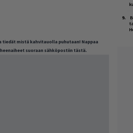
k
B
ta
H
ja tiedät mistä kahvitauolla puhutaan! Nappaa
puheenaiheet suoraan sähköpostiin tästä.