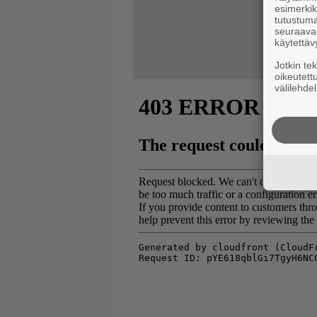
esimerkiks
tutustuma
seuraaval
käytettäv
Jotkin te
oikeutett
välilehdel