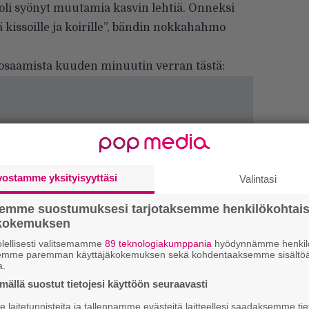
oli syönyt muutamia kasvin lehtiä. Onneksi
 kissoille ja koirille”, bändin nokkahahmo
ieosaamista kuuden minuutin verran tästä:
vostamme yksityisyyttäsi
Valintasi
semme suostumuksesi tarjotaksemme henkilökohtai
ökokemuksen
W
lellisesti valitsemamme
89 teknologiakumppania
hyödynnämme henkilö
n
semme paremman käyttäjäkokemuksen sekä kohdentaaksemme sisältöä
a.
H
ällä suostut tietojesi käyttöön seuraavasti
A
m
laitetunnisteita ja tallennamme evästeitä laitteellesi saadaksemme tie