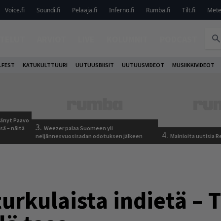
Voice.fi
Soundi.fi
Pelaaja.fi
Inferno.fi
Rumba.fi
Tilt.fi
Metel
TELUT
ARVIOT
LIVE
KOLUMNIT
PODCAST
LFEST
KATUKULTTUURI
UUTUUSBIISIT
UUTUUSVIDEOT
MUSIIKKIVIDEOT
jäänyt Paavo
3.
sä – näitä
Weezer palaa Suomeen yli
4.
neljännesvuosisadan odotuksen jälkeen
Mainioita uutisia 
turkulaista indietä –