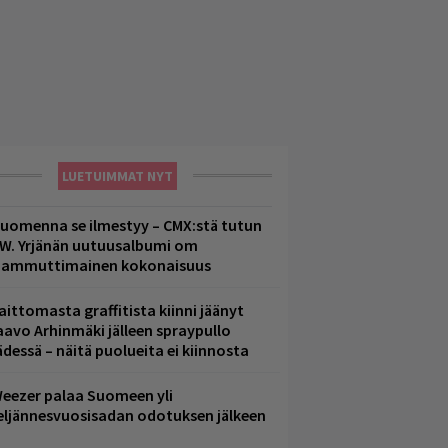
LUETUIMMAT NYT
uomenna se ilmestyy – CMX:stä tutun
.W. Yrjänän uutuusalbumi om
ammuttimainen kokonaisuus
aittomasta graffitista kiinni jäänyt
aavo Arhinmäki jälleen spraypullo
ädessä – näitä puolueita ei kiinnosta
eezer palaa Suomeen yli
eljännesvuosisadan odotuksen jälkeen