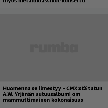
myös metalliklassikot-konsertti
Huomenna se ilmestyy – CMX:stä tutun
A.W. Yrjänän uutuusalbumi om
mammuttimainen kokonaisuus