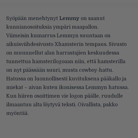
Syöpään menehtynyt
Lemmy
on saanut
kunnianosoituksia ympäri maapallon.
Viimeisin kumarrus Lemmyn suuntaan on
aikuisviihdesivusto Xhamsterin tempaus. Sivusto
on muunnellut alan harrastajien keskuudessa
tunnettua hamsterilogoaan niin, että hamsterilla
on nyt päässään suuri, musta cowboy-hattu.
Hatussa on luonnollisesti kuvituksena pääkallo ja
miekat – aivan kuten ikonisessa Lemmyn
hatussa
.
Kun hiiren osoittimen vie logon päälle, ruudulle
ilmaantuu alta löytyvä teksti. Oivallista, pakko
myöntää.