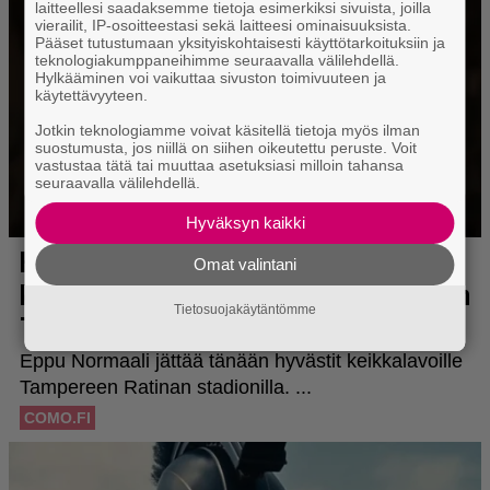
laitteellesi saadaksemme tietoja esimerkiksi sivuista, joilla
vierailit, IP-osoitteestasi sekä laitteesi ominaisuuksista.
Pääset tutustumaan yksityiskohtaisesti käyttötarkoituksiin ja
teknologiakumppaneihimme seuraavalla välilehdellä.
Hylkääminen voi vaikuttaa sivuston toimivuuteen ja
käytettävyyteen.
Jotkin teknologiamme voivat käsitellä tietoja myös ilman
suostumusta, jos niillä on siihen oikeutettu peruste. Voit
vastustaa tätä tai muuttaa asetuksiasi milloin tahansa
seuraavalla välilehdellä.
Hyväksyn kaikki
Omat valintani
Tietosuojakäytäntömme