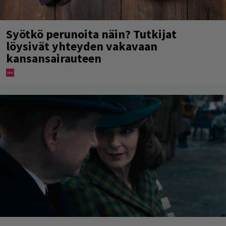
Syötkö perunoita näin? Tutkijat
löysivät yhteyden vakavaan
kansansairauteen