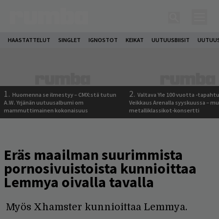
HAASTATTELUT
SINGLET
IGNOSTOT
KEIKAT
UUTUUSBIISIT
UUTUUS
1.
2.
Huomenna se ilmestyy – CMX:stä tutun
Valtava Yle 100 vuotta -tapah
A.W. Yrjänän uutuusalbumi om
Veikkaus Arenalla syyskuussa – m
mammuttimainen kokonaisuus
metalliklassikot-konsertti
Eräs maailman suurimmista
pornosivuistoista kunnioittaa
Lemmya oivalla tavalla
Myös Xhamster kunnioittaa Lemmya.