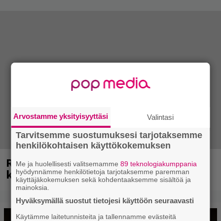
Arvostamme yksityisyyttäsi
Valintasi
Tarvitsemme suostumuksesi tarjotaksemme
henkilökohtaisen käyttökokemuksen
Rushin Neail Peartista ilmestyy ensi
Me ja huolellisesti valitsemamme
89 teknologiakumppania
kuussa dokumentti
hyödynnämme henkilötietoja tarjotaksemme paremman
käyttäjäkokemuksen sekä kohdentaaksemme sisältöä ja
mainoksia.
Hyväksymällä suostut tietojesi käyttöön seuraavasti
Käytämme laitetunnisteita ja tallennamme evästeitä