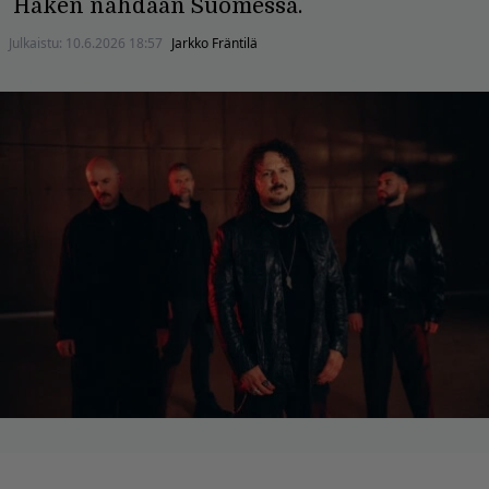
Haken nähdään Suomessa.
Julkaistu:
10.6.2026 18:57
Jarkko Fräntilä