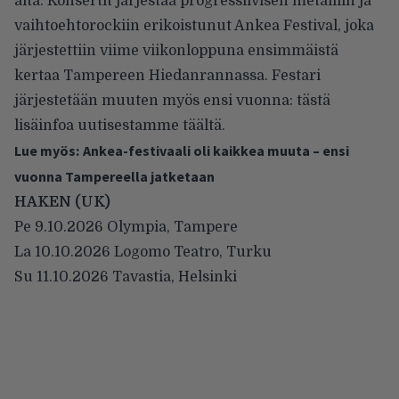
alta. Konsertit järjestää progressiivisen metalliin ja
vaihtoehtorockiin erikoistunut Ankea Festival, joka
järjestettiin viime viikonloppuna ensimmäistä
kertaa Tampereen Hiedanrannassa. Festari
järjestetään muuten myös ensi vuonna: tästä
lisäinfoa uutisestamme
täältä
.
Lue myös:
Ankea-festivaali oli kaikkea muuta – ensi
vuonna Tampereella jatketaan
HAKEN (UK)
Pe 9.10.2026 Olympia, Tampere
La 10.10.2026 Logomo Teatro, Turku
Su 11.10.2026 Tavastia, Helsinki