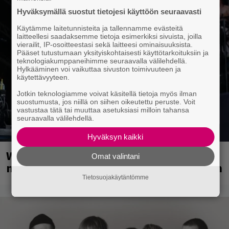
Hyväksymällä suostut tietojesi käyttöön seuraavasti
Käytämme laitetunnisteita ja tallennamme evästeitä
laitteellesi saadaksemme tietoja esimerkiksi sivuista, joilla
vierailit, IP-osoitteestasi sekä laitteesi ominaisuuksista.
Pääset tutustumaan yksityiskohtaisesti käyttötarkoituksiin ja
teknologiakumppaneihimme seuraavalla välilehdellä.
Hylkääminen voi vaikuttaa sivuston toimivuuteen ja
käytettävyyteen.
Jotkin teknologiamme voivat käsitellä tietoja myös ilman
suostumusta, jos niillä on siihen oikeutettu peruste. Voit
vastustaa tätä tai muuttaa asetuksiasi milloin tahansa
seuraavalla välilehdellä.
Hyväksyn kaikki
Weezer palaa Suomeen yli
Omat valintani
neljännesvuosisadan odotuksen jälkeen
Tietosuojakäytäntömme