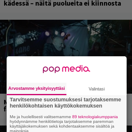
kädessä – näitä puolueita ei kiinnosta
Arvostamme yksityisyyttäsi
Valintasi
Tarvitsemme suostumuksesi tarjotaksemme
Mainioita uutisia Remu Aaltosen
henkilökohtaisen käyttökokemuksen
faneille
Me ja huolellisesti valitsemamme
89 teknologiakumppania
hyödynnämme henkilötietoja tarjotaksemme paremman
käyttäjäkokemuksen sekä kohdentaaksemme sisältöä ja
mainoksia.