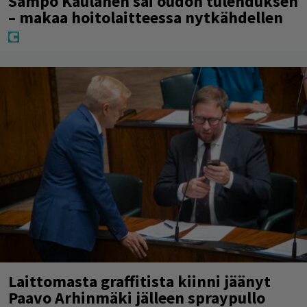
Sampo Kaulanen sai oudon tulehduksen
– makaa hoitolaitteessa nytkähdellen
Laittomasta graffitista kiinni jäänyt
Paavo Arhinmäki jälleen spraypullo