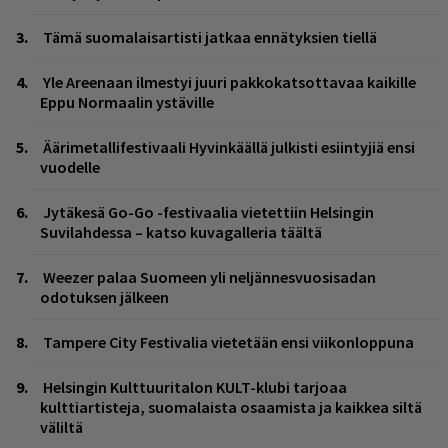
Tämä suomalaisartisti jatkaa ennätyksien tiellä
Yle Areenaan ilmestyi juuri pakkokatsottavaa kaikille
Eppu Normaalin ystäville
Äärimetallifestivaali Hyvinkäällä julkisti esiintyjiä ensi
vuodelle
Jytäkesä Go-Go -festivaalia vietettiin Helsingin
Suvilahdessa – katso kuvagalleria täältä
Weezer palaa Suomeen yli neljännesvuosisadan
odotuksen jälkeen
Tampere City Festivalia vietetään ensi viikonloppuna
Helsingin Kulttuuritalon KULT-klubi tarjoaa
kulttiartisteja, suomalaista osaamista ja kaikkea siltä
väliltä