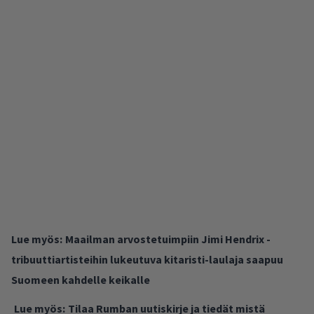
Lue myös:
Maailman arvostetuimpiin Jimi Hendrix -
tribuuttiartisteihin lukeutuva kitaristi-laulaja saapuu
Suomeen kahdelle keikalle
Lue myös:
Tilaa Rumban uutiskirje ja tiedät mistä