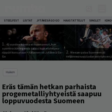
STEELFEST
LISTAT
JYTÄKESÄ GO GO
HAASTATTELUT
SINGLET
IGN
1.
41 vuoden ikäeroa ei huomannut, kun
suomirockin legenda tanssi kuin elohopea-
2.
räppäri konsanaan – tällainen oli Jytäkesä Go-
Weezer palaa Suomeen yli
Go
neljännesvuosisadan odotuksen j
Haken
Eräs tämän hetkan parhaista
progemetalliyhtyeistä saapuu
loppuvuodesta Suomeen