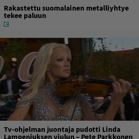
Rakastettu suomalainen metalliyhtye
tekee paluun
Tv-ohjelman juontaja pudotti Linda
Lampeniuksen viulun – Pete Parkkonen