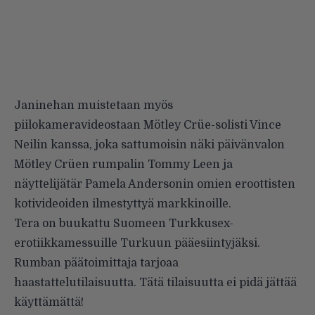
Janinehan muistetaan myös
piilokameravideostaan
Mötley Crüe-solisti Vince
Neilin kanssa, joka sattumoisin näki päivänvalon
Mötley Crüen rumpalin Tommy Leen ja
näyttelijätär Pamela Andersonin omien
eroottisten
kotivideoiden
ilmestyttyä markkinoille.
Tera on buukattu Suomeen
Turkkusex-
erotiikkamessuille
Turkuun pääesiintyjäksi.
Rumban päätoimittaja tarjoaa
haastattelutilaisuutta. Tätä tilaisuutta ei pidä jättää
käyttämättä!