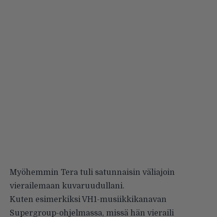
Myöhemmin Tera tuli satunnaisin väliajoin
vierailemaan kuvaruudullani.
Kuten esimerkiksi VH1-musiikkikanavan
Supergroup
-ohjelmassa, missä hän vieraili