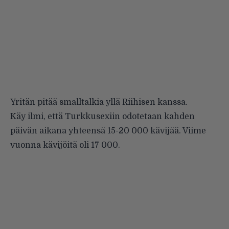
Yritän pitää smalltalkia yllä Riihisen kanssa.
Käy ilmi, että Turkkusexiin odotetaan kahden
päivän aikana yhteensä 15-20 000 kävijää. Viime
vuonna kävijöitä oli 17 000.