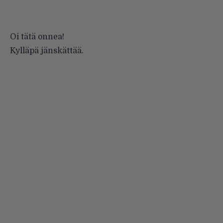
Oi tätä onnea!
Kylläpä jänskättää.