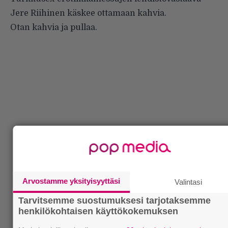
Jere Riihinen käskee ottamaan kahvia.
Otan kahvia ja pullaa.
Arvostamme yksityisyyttäsi
Valintasi
Tarvitsemme suostumuksesi tarjotaksemme
henkilökohtaisen käyttökokemuksen