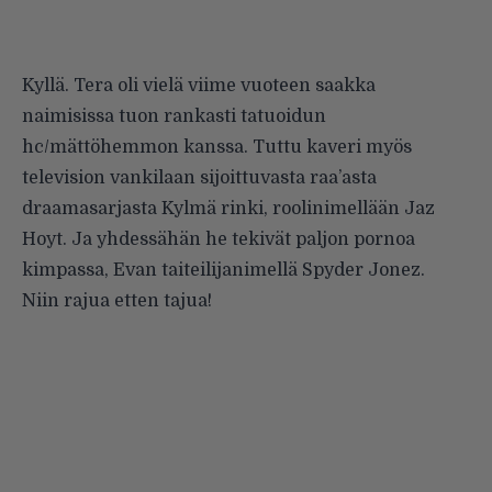
Kyllä. Tera oli vielä viime vuoteen saakka
naimisissa tuon rankasti tatuoidun
hc/mättöhemmon kanssa. Tuttu kaveri myös
television vankilaan sijoittuvasta raa’asta
draamasarjasta
Kylmä rinki
, roolinimellään
Jaz
Hoyt
. Ja yhdessähän he tekivät
paljon pornoa
kimpassa
, Evan taiteilijanimellä
Spyder Jonez
.
Niin rajua etten tajua!