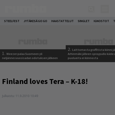
STEELFEST
JYTÄKESÄ GO GO
HAASTATTELUT
SINGLET
IGNOSTOT
T
2.
Laittomasta graffitista kiinni 
1.
Weezer palaa Suomeen yli
Arhinmäki jälleen spraypullo kädes
neljännesvuosisadan odotuksen jälkeen
puolueita ei kiinnosta
Finland loves Tera – K-18!
Julkaistu:
11.9.2010 10:49