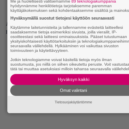
Me ja huolellisesti valitsemamme
89 teknologiakumppania
hyödynnämme henkilötietoja tarjotaksemme paremman
käyttäjäkokemuksen sekä kohdentaaksemme sisältöä ja mainoks
Hyväksymällä suostut tietojesi käyttöön seuraavasti
Ki-tois!
Käytämme laitetunnisteita ja tallennamme evästeitä laitteellesi
Huomaan kämmenteni hikoavan.
saadaksemme tietoja esimerkiksi sivuista, joilla vierailit, IP-
osoitteestasi sekä laitteesi ominaisuuksista. Pääset tutustumaan
yksityiskohtaisesti käyttötarkoituksiin ja teknologiakumppaneihi
seuraavalla välilehdellä. Hylkääminen voi vaikuttaa sivuston
toimivuuteen ja käytettävyyteen.
Jotkin teknologiamme voivat käsitellä tietoja myös ilman
suostumusta, jos niillä on siihen oikeutettu peruste. Voit vastusta
tätä tai muuttaa asetuksiasi milloin tahansa seuraavalla välilehdel
Hyväksyn kaikki
Omat valintani
Tietosuojakäytäntömme