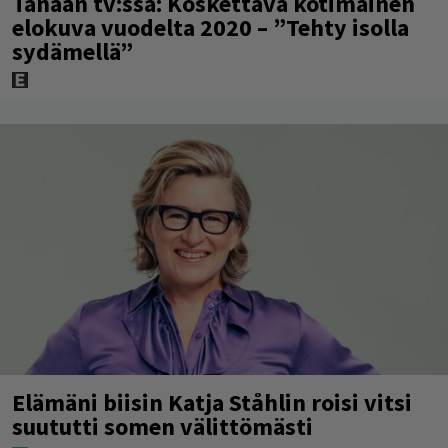
Tänään tv:ssä: Koskettava kotimainen
elokuva vuodelta 2020 – ”Tehty isolla
sydämellä”
Elämäni biisin Katja Ståhlin roisi vitsi
suututti somen välittömästi