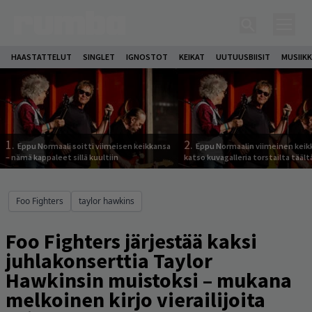
HAASTATTELUT
SINGLET
IGNOSTOT
KEIKAT
UUTUUSBIISIT
MUSIIKK
1.
2.
Eppu Normaali soitti viimeisen keikkansa
Eppu Normaalin viimeinen keik
– nämä kappaleet sillä kuultiin
katso kuvagalleria torstailta täält
Foo Fighters
taylor hawkins
Foo Fighters järjestää kaksi
juhlakonserttia Taylor
Hawkinsin muistoksi – mukana
melkoinen kirjo vierailijoita