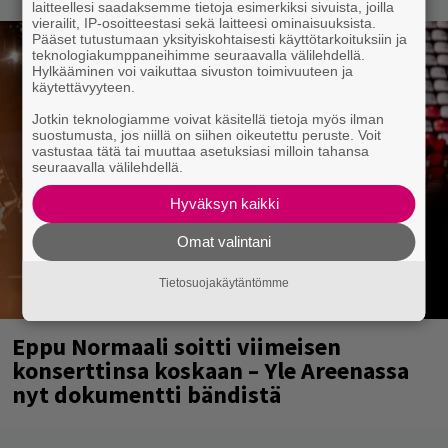
laitteellesi saadaksemme tietoja esimerkiksi sivuista, joilla
vierailit, IP-osoitteestasi sekä laitteesi ominaisuuksista.
Pääset tutustumaan yksityiskohtaisesti käyttötarkoituksiin ja
teknologiakumppaneihimme seuraavalla välilehdellä.
Hylkääminen voi vaikuttaa sivuston toimivuuteen ja
käytettävyyteen.
Jotkin teknologiamme voivat käsitellä tietoja myös ilman
suostumusta, jos niillä on siihen oikeutettu peruste. Voit
vastustaa tätä tai muuttaa asetuksiasi milloin tahansa
seuraavalla välilehdellä.
Hyväksyn kaikki
Omat valintani
Tietosuojakäytäntömme
Eppu Normaali soitti viimeisen
konserttinsa koskaan – Yle Areenassa
nyt dokumentti bändistä