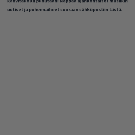
kahvitauolla puhutaan! Nappaa ajankohtaiset musiikin
uutiset ja puheenaiheet suoraan sähköpostiin tästä.