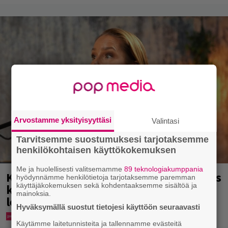
Arvostamme yksityisyyttäsi
Valintasi
Tarvitsemme suostumuksesi tarjotaksemme
henkilökohtaisen käyttökokemuksen
Me ja huolellisesti valitsemamme
89 teknologiakumppania
Karita Tykän ja Sami Saikkosen rakkaus
hyödynnämme henkilötietoja tarjotaksemme paremman
käyttäjäkokemuksen sekä kohdentaaksemme sisältöä ja
kukoistaa – vähäpukeista hempeilyä ja
mainoksia.
leveitä virnistyksiä laiturilla
Hyväksymällä suostut tietojesi käyttöön seuraavasti
Käytämme laitetunnisteita ja tallennamme evästeitä