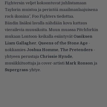
Fightersin veljet kokoontuvat juhlistamaan
Taylorin muistoa ja perintöä maailmanlaajuisena
rock-ikonina”, Foo Fighters
tiedottaa
.
Bändin lisäksi lavalla nähdään kova kattaus
vierailevia muusikoita. Muun muassa Pitchforkin
mukaan
Lontoon-keikalla esiintyvät
Oasiksen
Liam Gallagher
,
Queens of the Stone Age
-
nokkamies
Joshua Homme
,
The Pretenders
-
yhtyeen perustaja
Chrissie Hynde
,
musiikkituottaja ja cover-artisti
Mark Ronson
ja
Supergrass
-yhtye.