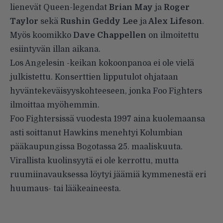
lienevät Queen-legendat
Brian May
ja
Roger
Taylor
sekä
Rushin Geddy Lee
ja
Alex Lifeson
.
Myös koomikko
Dave Chappellen
on ilmoitettu
esiintyvän illan aikana.
Los Angelesin -keikan kokoonpanoa ei ole vielä
julkistettu. Konserttien lipputulot ohjataan
hyväntekeväisyyskohteeseen, jonka Foo Fighters
ilmoittaa myöhemmin.
Foo Fightersissä vuodesta 1997 aina kuolemaansa
asti soittanut Hawkins menehtyi Kolumbian
pääkaupungissa Bogotassa 25. maaliskuuta.
Virallista kuolinsyytä ei ole kerrottu, mutta
ruumiinavauksessa löytyi jäämiä kymmenestä eri
huumaus- tai lääkeaineesta.