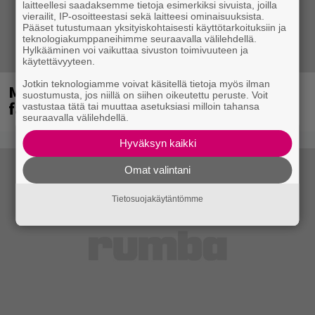
laitteellesi saadaksemme tietoja esimerkiksi sivuista, joilla
vierailit, IP-osoitteestasi sekä laitteesi ominaisuuksista.
Pääset tutustumaan yksityiskohtaisesti käyttötarkoituksiin ja
teknologiakumppaneihimme seuraavalla välilehdellä.
Hylkääminen voi vaikuttaa sivuston toimivuuteen ja
käytettävyyteen.
Jotkin teknologiamme voivat käsitellä tietoja myös ilman
Mainioita uutisia Remu Aaltosen
suostumusta, jos niillä on siihen oikeutettu peruste. Voit
faneille
vastustaa tätä tai muuttaa asetuksiasi milloin tahansa
seuraavalla välilehdellä.
Hyväksyn kaikki
Omat valintani
Tietosuojakäytäntömme