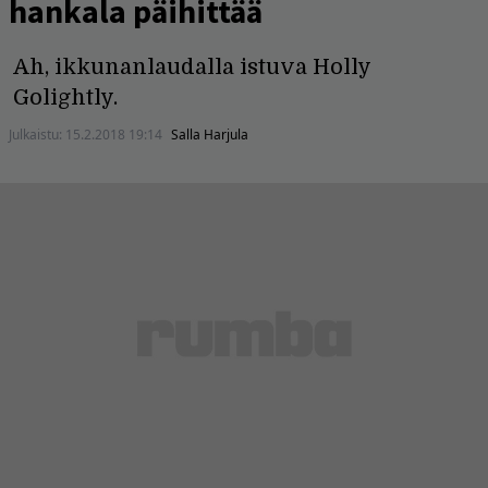
hankala päihittää
Ah, ikkunanlaudalla istuva Holly
Golightly.
Julkaistu:
15.2.2018 19:14
Salla Harjula