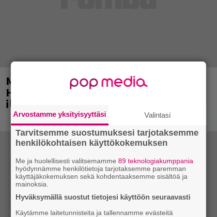
Mainio ohjelmatoimisto juhlii
Helsingissä 10-vuotista taivaltaan –
ilmaistapahtumassa loistoesiintyjät
Arvostamme yksityisyyttäsi
Valintasi
Tarvitsemme suostumuksesi tarjotaksemme
henkilökohtaisen käyttökokemuksen
Me ja huolellisesti valitsemamme
89 teknologiakumppania
hyödynnämme henkilötietoja tarjotaksemme paremman
käyttäjäkokemuksen sekä kohdentaaksemme sisältöä ja
mainoksia.
Hyväksymällä suostut tietojesi käyttöön seuraavasti
Käytämme laitetunnisteita ja tallennamme evästeitä