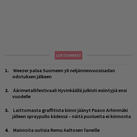
LUETUIMMAT
Weezer palaa Suomeen yli neljännesvuosisadan
odotuksen jälkeen
Äärimetallifestivaali Hyvinkäällä julkisti esiintyjiä ensi
vuodelle
Laittomasta graffitista kiinni jäänyt Paavo Arhinmäki
jälleen spraypullo kädessä – näitä puolueita ei kiinnosta
Mainioita uutisia Remu Aaltosen faneille