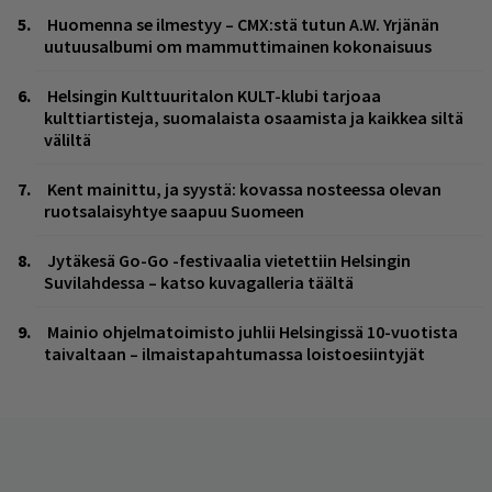
Huomenna se ilmestyy – CMX:stä tutun A.W. Yrjänän
uutuusalbumi om mammuttimainen kokonaisuus
Helsingin Kulttuuritalon KULT-klubi tarjoaa
kulttiartisteja, suomalaista osaamista ja kaikkea siltä
väliltä
Kent mainittu, ja syystä: kovassa nosteessa olevan
ruotsalaisyhtye saapuu Suomeen
Jytäkesä Go-Go -festivaalia vietettiin Helsingin
Suvilahdessa – katso kuvagalleria täältä
Mainio ohjelmatoimisto juhlii Helsingissä 10-vuotista
taivaltaan – ilmaistapahtumassa loistoesiintyjät