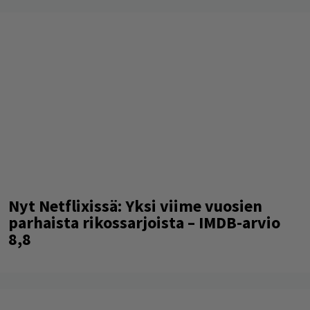
Nyt Netflixissä: Yksi viime vuosien
parhaista rikossarjoista – IMDB-arvio
8,8