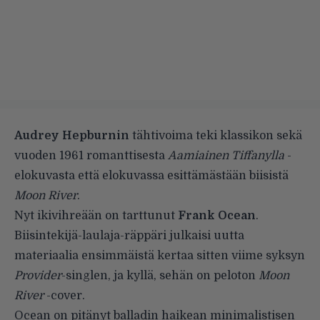
Audrey Hepburnin
tähtivoima teki klassikon sekä
vuoden 1961 romanttisesta
Aamiainen Tiffanylla
-
elokuvasta että elokuvassa esittämästään biisistä
Moon River
.
Nyt ikivihreään on tarttunut
Frank Ocean
.
Biisintekijä-laulaja-räppäri julkaisi uutta
materiaalia ensimmäistä kertaa sitten viime syksyn
Provider
-singlen, ja kyllä, sehän on peloton
Moon
River
-cover.
Ocean on pitänyt balladin haikean minimalistisen