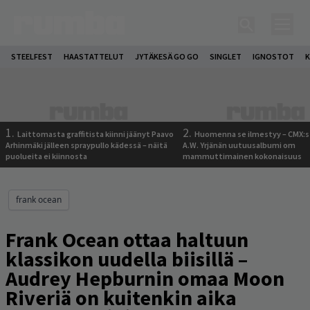
STEELFEST
HAASTATTELUT
JYTÄKESÄ GO GO
SINGLET
IGNOSTOT
K
1.
2.
Laittomasta graffitista kiinni jäänyt Paavo
Huomenna se ilmestyy – CMX:s
Arhinmäki jälleen spraypullo kädessä – näitä
A.W. Yrjänän uutuusalbumi om
puolueita ei kiinnosta
mammuttimainen kokonaisuus
frank ocean
Frank Ocean ottaa haltuun
klassikon uudella biisillä –
Audrey Hepburnin omaa Moon
Riveriä on kuitenkin aika