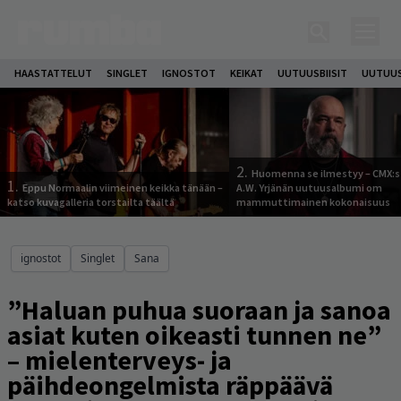
HAASTATTELUT
SINGLET
IGNOSTOT
KEIKAT
UUTUUSBIISIT
UUTUUS
2.
Huomenna se ilmestyy – CMX:s
1.
Eppu Normaalin viimeinen keikka tänään –
A.W. Yrjänän uutuusalbumi om
katso kuvagalleria torstailta täältä
mammuttimainen kokonaisuus
ignostot
Singlet
Sana
”Haluan puhua suoraan ja sanoa
asiat kuten oikeasti tunnen ne”
– mielenterveys- ja
päihdeongelmista räppäävä