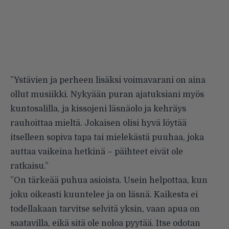
”Ystävien ja perheen lisäksi voimavarani on aina
ollut musiikki. Nykyään puran ajatuksiani myös
kuntosalilla, ja kissojeni läsnäolo ja kehräys
rauhoittaa mieltä. Jokaisen olisi hyvä löytää
itselleen sopiva tapa tai mielekästä puuhaa, joka
auttaa vaikeina hetkinä – päihteet eivät ole
ratkaisu.”
”On tärkeää puhua asioista. Usein helpottaa, kun
joku oikeasti kuuntelee ja on läsnä. Kaikesta ei
todellakaan tarvitse selvitä yksin, vaan apua on
saatavilla, eikä sitä ole noloa pyytää. Itse odotan