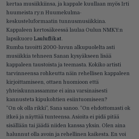
kertaa musiikkiinsa, ja kappale kuullaan myös Irti
huumeista ry:n Huumekulma-
keskusteluformaatin tunnusmusiikkina.
Kappaleen kertosäkeessä laulaa Oulun NMKY:n
lapsikuoro
Lauluflikat
.
Rumba tavoitti 2000-luvun alkupuolelta asti
musiikkia tehneen Sanan kysyäkseen lisää
kappaleen taustoista ja teemasta. Kokiko artisti
tarvinneensa rohkeutta näin rehellisen kappaleen
kirjoittamiseen, ottaen huomioon että
yhteiskunnassamme ei aina varsinaisesti
kannusteta kipukohtien esiintuomiseen?
”On ok olla rikki”, Sana sanoo. ”On ehdottomasti ok
itkeä ja näyttää tunteensa. Asioita ei pidä pitää
sisällään tai jäädä niiden kanssa yksin. Olen aina
halunnut olla avoin ja rehellinen kaikesta. En voi