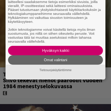
laitteellesi saadaksemme tietoja esimerkiksi sivuista, joilla
vierailit, IP-osoitteestasi sekä laitteesi ominaisuuksista.
Pääset tutustumaan yksityiskohtaisesti käyttötarkoituksiin ja
teknologiakumppaneihimme seuraavalla välilehdellä.
Hylkääminen voi vaikuttaa sivuston toimivuuteen ja
käytettävyyteen.
Jotkin teknologiamme voivat käsitellä tietoja myös ilman
suostumusta, jos niillä on siihen oikeutettu peruste. Voit
vastustaa tätä tai muuttaa asetuksiasi milloin tahansa
seuraavalla välilehdellä.
Hyväksyn kaikki
Omat valintani
Tietosuojakäytäntömme
Tänän tv:ssä: Esko Salminen ja Satu
Silvo tekevät hienot pääroolit vuoden
1984 menestyselokuvassa