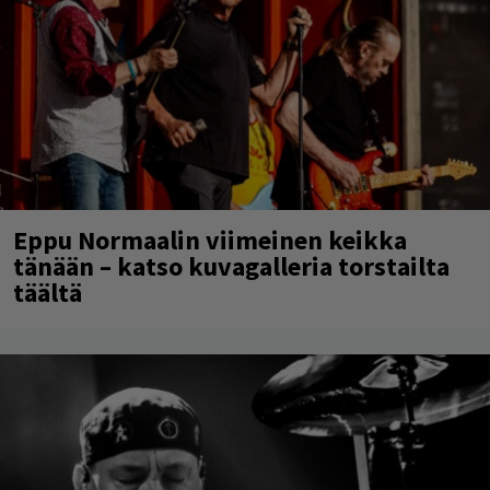
Eppu Normaalin viimeinen keikka
tänään – katso kuvagalleria torstailta
täältä