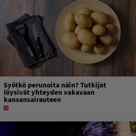
Syötkö perunoita näin? Tutkijat
löysivät yhteyden vakavaan
kansansairauteen