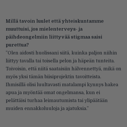
Millä tavoin luulet että yhteiskuntamme
muuttuisi, jos mielenterveys- ja
päihdeongelmiin liittyvää stigmaa saisi
purettua?
”Olen aidosti huolissani siitä, kuinka paljon niihin
liittyy tavalla tai toisella pelon ja häpeän tunteita.
Toivoisin, että niitä saataisiin hälvennettyä, mikä on
myös yksi tämän biisiprojektin tavoitteista.
Ihmisillä olisi luultavasti matalampi kynnys hakea
apua ja myöntää omat ongelmansa, kun ei
pelättäisi turhaa leimautumista tai ylipäätään
muiden ennakkoluuloja ja ajatuksia.”