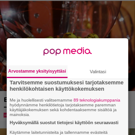
Arvostamme yksityisyyttäsi
Valintasi
Tarvitsemme suostumuksesi tarjotaksemme
henkilökohtaisen käyttökokemuksen
Eurojackpotista 80 000 euroa Suomeen
Me ja huolellisesti valitsemamme
89 teknologiakumppania
– tänne
hyödynnämme henkilötietoja tarjotaksemme paremman
käyttäjäkokemuksen sekä kohdentaaksemme sisältöä ja
mainoksia.
Hyväksymällä suostut tietojesi käyttöön seuraavasti
Käytämme laitetunnisteita ja tallennamme evästeitä