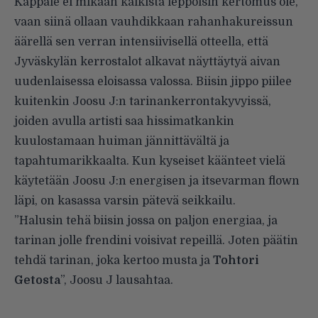
Kappale ei mikään kaikista leppoisin kertomus ole,
vaan siinä ollaan vauhdikkaan rahanhakureissun
äärellä sen verran intensiivisellä otteella, että
Jyväskylän kerrostalot alkavat näyttäytyä aivan
uudenlaisessa eloisassa valossa. Biisin jippo piilee
kuitenkin Joosu J:n tarinankerrontakyvyissä,
joiden avulla artisti saa hissimatkankin
kuulostamaan huiman jännittävältä ja
tapahtumarikkaalta. Kun kyseiset käänteet vielä
käytetään Joosu J:n energisen ja itsevarman flown
läpi, on kasassa varsin pätevä seikkailu.
”Halusin tehä biisin jossa on paljon energiaa, ja
tarinan jolle frendini voisivat repeillä. Joten päätin
tehdä tarinan, joka kertoo musta ja
Tohtori
Getosta
”, Joosu J lausahtaa.