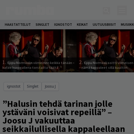
HAASTATTELUT
SINGLET
IGNOSTOT
KEIKAT
UUTUUSBIISIT
MUSIIKK
1.
2.
Eppu Normaalin viimeinen keikka tänään –
Eppu Normaali soitti viimeisen
katso kuvagalleria torstailta täältä
– nämä kappaleet sillä kuultiin
ignostot
Singlet
Joosu J
”Halusin tehdä tarinan jolle
ystäväni voisivat repeillä” –
Joosu J vakuuttaa
seikkailullisella kappaleellaan