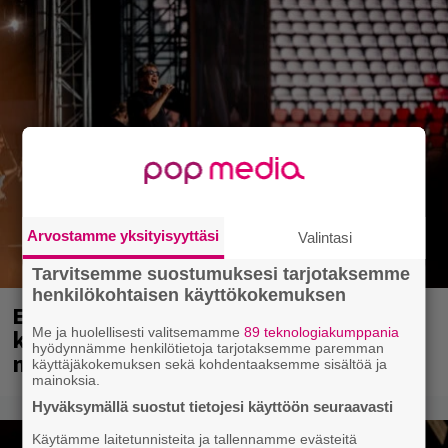
Arvostamme yksityisyyttäsi
Valintasi
Tarvitsemme suostumuksesi tarjotaksemme
henkilökohtaisen käyttökokemuksen
Eppu Normaali soitti viimeisen
konserttinsa koskaan – Yle Areenassa
Me ja huolellisesti valitsemamme
89 teknologiakumppania
hyödynnämme henkilötietoja tarjotaksemme paremman
nyt dokumentti bändistä
käyttäjäkokemuksen sekä kohdentaaksemme sisältöä ja
mainoksia.
Hyväksymällä suostut tietojesi käyttöön seuraavasti
Käytämme laitetunnisteita ja tallennamme evästeitä