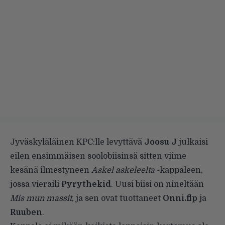
Jyväskyläläinen KPC:lle levyttävä
Joosu J
julkaisi
eilen ensimmäisen soolobiisinsä sitten viime
kesänä ilmestyneen
Askel
askeleelta
-kappaleen,
jossa vieraili
Pyrythekid
. Uusi biisi on nineltään
Mis mun massit
, ja sen ovat tuottaneet
Onni.flp
ja
Ruuben
.