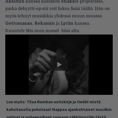
Aksimin
kanssa kaksikon
Shakkii
-projektissa,
jonka debyytti-ep:stä voit lukea lisää
täältä
. Hän on
myös tehnyt musiikkia yhdessä muun muassa
Gettomasan
,
Rekamin
ja
Lytän
kanssa.
Kuuntele Mis mun massit -biisi alta.
Lue myös:
Tilaa Rumban uutiskirje ja tiedät mistä
kahvitauolla puhutaan! Nappaa ajankohtaiset musiikin
uutiset ja puheenaiheet suoraan sähköpostiin tästä.