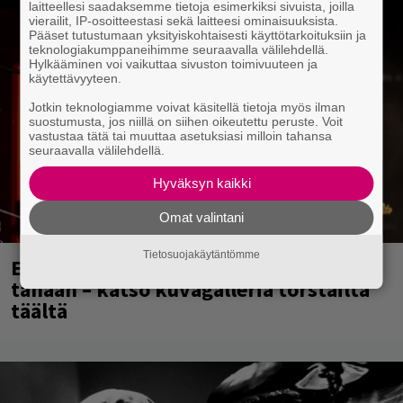
laitteellesi saadaksemme tietoja esimerkiksi sivuista, joilla
vierailit, IP-osoitteestasi sekä laitteesi ominaisuuksista.
Pääset tutustumaan yksityiskohtaisesti käyttötarkoituksiin ja
teknologiakumppaneihimme seuraavalla välilehdellä.
Hylkääminen voi vaikuttaa sivuston toimivuuteen ja
käytettävyyteen.
Jotkin teknologiamme voivat käsitellä tietoja myös ilman
suostumusta, jos niillä on siihen oikeutettu peruste. Voit
vastustaa tätä tai muuttaa asetuksiasi milloin tahansa
seuraavalla välilehdellä.
Hyväksyn kaikki
Omat valintani
Tietosuojakäytäntömme
Eppu Normaalin viimeinen keikka
tänään – katso kuvagalleria torstailta
täältä