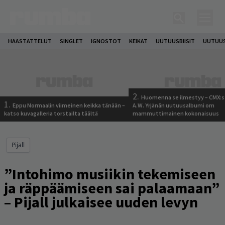
HAASTATTELUT
SINGLET
IGNOSTOT
KEIKAT
UUTUUSBIISIT
UUTUUS
2.
Huomenna se ilmestyy – CMX:s
1.
Eppu Normaalin viimeinen keikka tänään –
A.W. Yrjänän uutuusalbumi om
katso kuvagalleria torstailta täältä
mammuttimainen kokonaisuus
Pijall
”Intohimo musiikin tekemiseen
ja räppäämiseen sai palaamaan”
– Pijall julkaisee uuden levyn