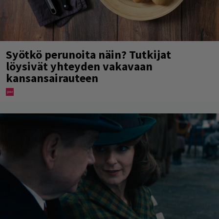
Syötkö perunoita näin? Tutkijat
löysivät yhteyden vakavaan
kansansairauteen