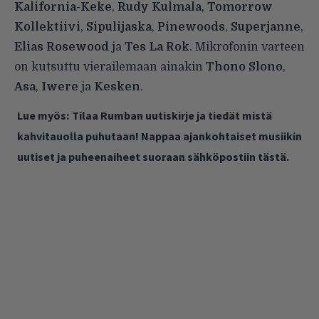
Kalifornia-Keke
,
Rudy Kulmala
,
Tomorrow
Kollektiivi
,
Sipulijaska
,
Pinewoods
,
Superjanne
,
Elias Rosewood
ja
Tes La Rok
. Mikrofonin varteen
on kutsuttu vierailemaan ainakin
Thono Slono
,
Asa
,
Iwere
ja
Kesken
.
Lue myös:
Tilaa Rumban uutiskirje ja tiedät mistä
kahvitauolla puhutaan! Nappaa ajankohtaiset musiikin
uutiset ja puheenaiheet suoraan sähköpostiin tästä.