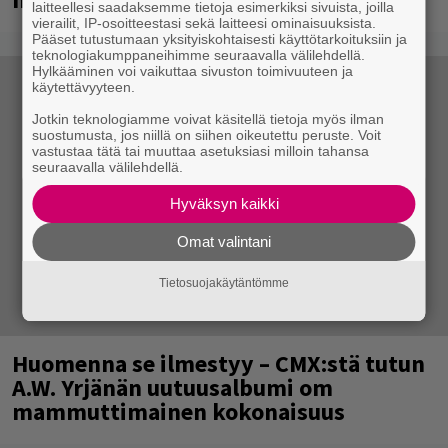
laitteellesi saadaksemme tietoja esimerkiksi sivuista, joilla
vierailit, IP-osoitteestasi sekä laitteesi ominaisuuksista.
Pääset tutustumaan yksityiskohtaisesti käyttötarkoituksiin ja
teknologiakumppaneihimme seuraavalla välilehdellä.
Hylkääminen voi vaikuttaa sivuston toimivuuteen ja
käytettävyyteen.
Jotkin teknologiamme voivat käsitellä tietoja myös ilman
suostumusta, jos niillä on siihen oikeutettu peruste. Voit
vastustaa tätä tai muuttaa asetuksiasi milloin tahansa
seuraavalla välilehdellä.
Hyväksyn kaikki
Omat valintani
Tietosuojakäytäntömme
Huomenna se ilmestyy – CMX:stä tutun
A.W. Yrjänän uutuusalbumi om
mammuttimainen kokonaisuus