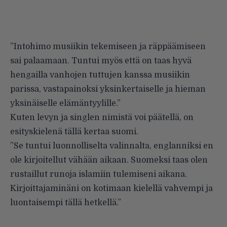
”Intohimo musiikin tekemiseen ja räppäämiseen
sai palaamaan. Tuntui myös että on taas hyvä
hengailla vanhojen tuttujen kanssa musiikin
parissa, vastapainoksi yksinkertaiselle ja hieman
yksinäiselle elämäntyylille.”
Kuten levyn ja singlen nimistä voi päätellä, on
esityskielenä tällä kertaa suomi.
”Se tuntui luonnolliselta valinnalta, englanniksi en
ole kirjoitellut vähään aikaan. Suomeksi taas olen
rustaillut runoja islamiin tulemiseni aikana.
Kirjoittajaminäni on kotimaan kielellä vahvempi ja
luontaisempi tällä hetkellä.”