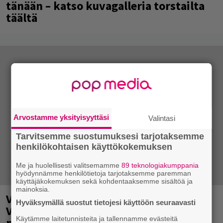
tänään – katso kuvagalleria torstailta
täältä
Arvostamme yksityisyyttäsi
Valintasi
Tarvitsemme suostumuksesi tarjotaksemme
henkilökohtaisen käyttökokemuksen
Me ja huolellisesti valitsemamme
89 teknologiakumppania
hyödynnämme henkilötietoja tarjotaksemme paremman
käyttäjäkokemuksen sekä kohdentaaksemme sisältöä ja
mainoksia.
Valtava Yle 100 vuotta -tapahtuma
Hyväksymällä suostut tietojesi käyttöön seuraavasti
Veikkaus Arenalla syyskuussa – muista
Käytämme laitetunnisteita ja tallennamme evästeitä
myös metalliklassikot-konsertti