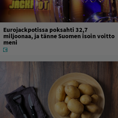
Eurojackpotissa poksahti 32,7
miljoonaa, ja tänne Suomen isoin voitto
meni