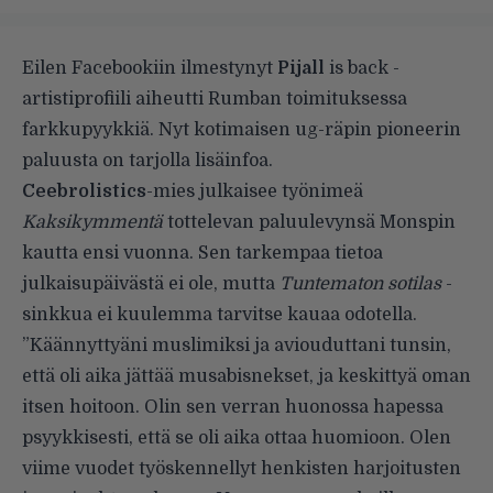
Eilen
Facebookiin
ilmestynyt
Pijall
is back -
artistiprofiili aiheutti Rumban toimituksessa
farkkupyykkiä. Nyt kotimaisen ug-räpin pioneerin
paluusta on tarjolla lisäinfoa.
Ceebrolistics
-mies julkaisee työnimeä
Kaksikymmentä
tottelevan paluulevynsä Monspin
kautta ensi vuonna. Sen tarkempaa tietoa
julkaisupäivästä ei ole, mutta
Tuntematon sotilas
-
sinkkua ei kuulemma tarvitse kauaa odotella.
”Käännyttyäni muslimiksi ja aviouduttani tunsin,
että oli aika jättää musabisnekset, ja keskittyä oman
itsen hoitoon. Olin sen verran huonossa hapessa
psyykkisesti, että se oli aika ottaa huomioon. Olen
viime vuodet työskennellyt henkisten harjoitusten