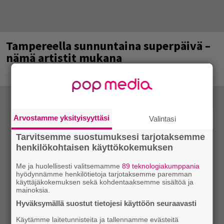
Tampereella sunnuntaina superpäivä –
nämä artistit mukana
Arvostamme yksityisyyttäsi
Valintasi
Tarvitsemme suostumuksesi tarjotaksemme
henkilökohtaisen käyttökokemuksen
Me ja huolellisesti valitsemamme
89 teknologiakumppania
hyödynnämme henkilötietoja tarjotaksemme paremman
käyttäjäkokemuksen sekä kohdentaaksemme sisältöä ja
mainoksia.
Hyväksymällä suostut tietojesi käyttöön seuraavasti
Käytämme laitetunnisteita ja tallennamme evästeitä