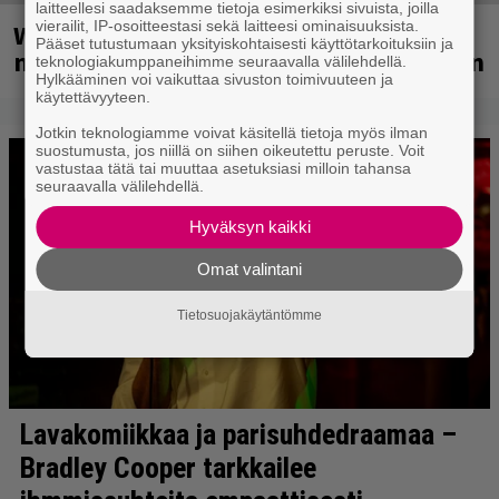
laitteellesi saadaksemme tietoja esimerkiksi sivuista, joilla
vierailit, IP-osoitteestasi sekä laitteesi ominaisuuksista.
Weezer palaa Suomeen yli
Pääset tutustumaan yksityiskohtaisesti käyttötarkoituksiin ja
neljännesvuosisadan odotuksen jälkeen
teknologiakumppaneihimme seuraavalla välilehdellä.
Hylkääminen voi vaikuttaa sivuston toimivuuteen ja
käytettävyyteen.
Jotkin teknologiamme voivat käsitellä tietoja myös ilman
suostumusta, jos niillä on siihen oikeutettu peruste. Voit
vastustaa tätä tai muuttaa asetuksiasi milloin tahansa
seuraavalla välilehdellä.
Hyväksyn kaikki
Omat valintani
Tietosuojakäytäntömme