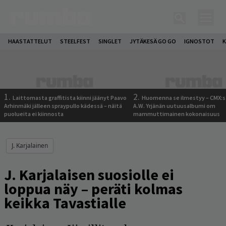
HAASTATTELUT
STEELFEST
SINGLET
JYTÄKESÄ GO GO
IGNOSTOT
K
1.
2.
Laittomasta graffitista kiinni jäänyt Paavo
Huomenna se ilmestyy – CMX:s
Arhinmäki jälleen spraypullo kädessä – näitä
A.W. Yrjänän uutuusalbumi om
puolueita ei kiinnosta
mammuttimainen kokonaisuus
J. Karjalainen
J. Karjalaisen suosiolle ei
loppua näy – peräti kolmas
keikka Tavastialle