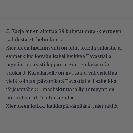
J. Karjalainen aloittaa Sä kuljetat mua -kiertueen
Lahdesta 21. helmikuuta.
Kiertueen lipunmyynti on ollut todella vilkasta, ja
esimerkiksi kevään kaksi keikkaa Tavastialla
myytiin nopeasti loppuun. Suuren kysynnän
vuoksi J. Karjalaiselle on nyt saatu vahvistettua
vielä kolmas päivämäärä Tavastialle: lisäkeikka
järjestetään 31. maaliskuuta ja lipunmyynti on
juuri alkanut Tiketin sivuilla.
Kiertueen kaikki keikkapäivämäärät näet
täältä
.