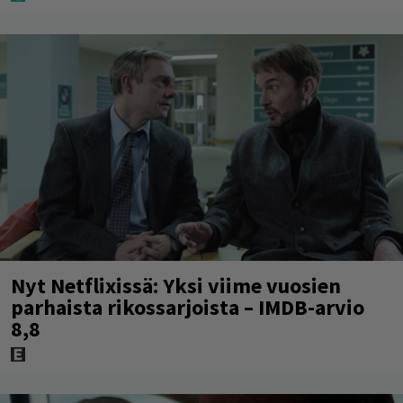
Nyt Netflixissä: Yksi viime vuosien
parhaista rikossarjoista – IMDB-arvio
8,8