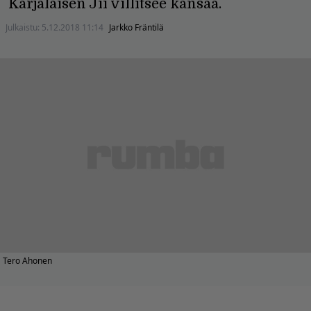
Karjalaisen Jii villitsee kansaa.
Julkaistu:
5.12.2018 11:14
Jarkko Fräntilä
Tero Ahonen