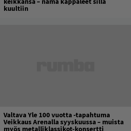
keikkansa – nämä kappaleet sillä
kuultiin
Valtava Yle 100 vuotta -tapahtuma
Veikkaus Arenalla syyskuussa – muista
myös metalliklassikot-konsertti