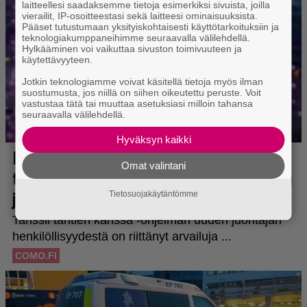
laitteellesi saadaksemme tietoja esimerkiksi sivuista, joilla
vierailit, IP-osoitteestasi sekä laitteesi ominaisuuksista.
Pääset tutustumaan yksityiskohtaisesti käyttötarkoituksiin ja
teknologiakumppaneihimme seuraavalla välilehdellä.
Hylkääminen voi vaikuttaa sivuston toimivuuteen ja
käytettävyyteen.
Jotkin teknologiamme voivat käsitellä tietoja myös ilman
suostumusta, jos niillä on siihen oikeutettu peruste. Voit
vastustaa tätä tai muuttaa asetuksiasi milloin tahansa
seuraavalla välilehdellä.
Hyväksyn kaikki
Omat valintani
Tietosuojakäytäntömme