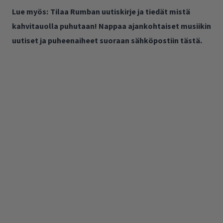
Lue myös:
Tilaa Rumban uutiskirje ja tiedät mistä
kahvitauolla puhutaan! Nappaa ajankohtaiset musiikin
uutiset ja puheenaiheet suoraan sähköpostiin tästä.