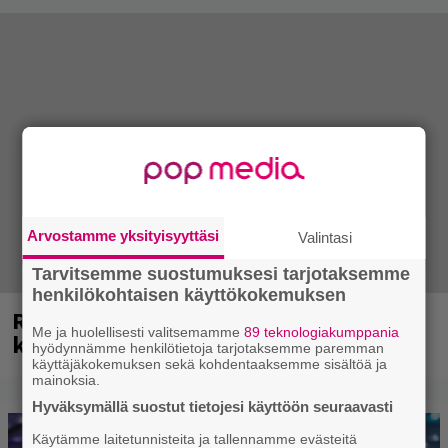
Arvostamme yksityisyyttäsi
Valintasi
Tarvitsemme suostumuksesi tarjotaksemme
henkilökohtaisen käyttökokemuksen
Rushin Neil Peartista ilmestyy ensi
Me ja huolellisesti valitsemamme
89 teknologiakumppania
kuussa dokumentti
hyödynnämme henkilötietoja tarjotaksemme paremman
käyttäjäkokemuksen sekä kohdentaaksemme sisältöä ja
mainoksia.
Hyväksymällä suostut tietojesi käyttöön seuraavasti
Käytämme laitetunnisteita ja tallennamme evästeitä