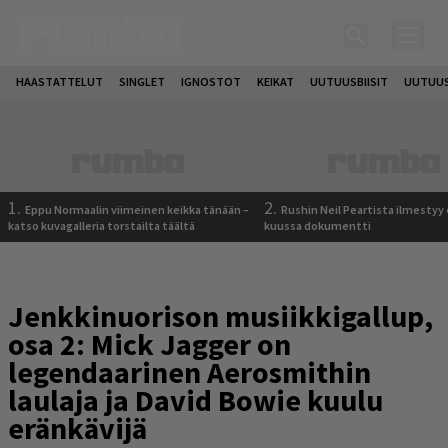
HAASTATTELUT
SINGLET
IGNOSTOT
KEIKAT
UUTUUSBIISIT
UUTUUS
1.
2.
Eppu Normaalin viimeinen keikka tänään –
Rushin Neil Peartista ilmestyy 
katso kuvagalleria torstailta täältä
kuussa dokumentti
Jenkkinuorison musiikkigallup,
osa 2: Mick Jagger on
legendaarinen Aerosmithin
laulaja ja David Bowie kuulu
eränkävijä