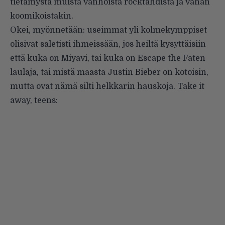
tietämystä muista vanhoista rocktähdistä ja vähän
koomikoistakin.
Okei, myönnetään: useimmat yli kolmekymppiset
olisivat saletisti ihmeissään, jos heiltä kysyttäisiin
että kuka on Miyavi, tai kuka on Escape the Faten
laulaja, tai mistä maasta Justin Bieber on kotoisin,
mutta ovat nämä silti helkkarin hauskoja. Take it
away, teens: