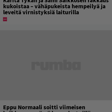
Karita Tykän ja Sami Saikkosen rakkaus
kukoistaa – vähäpukeista hempeilyä ja
leveitä virnistyksiä laiturilla
Eppu Normaali soitti viimeisen