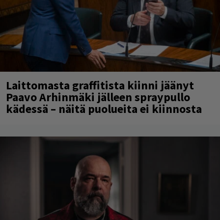
Laittomasta graffitista kiinni jäänyt
Paavo Arhinmäki jälleen spraypullo
kädessä – näitä puolueita ei kiinnosta