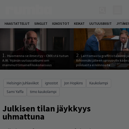
HAASTATTELUT
SINGLET
IGNOSTOT
KEIKAT
UUTUUSBIISIT
JYTÄKE
1.
2.
Huomenna se ilmestyy – CMX:stä tutun
Laittomasta graffitista kiinni 
A.W. Yrjänän uutuusalbumi om
Arhinmäki jälleen spraypullo kädes
mammuttimainen kokonaisuus
puolueita ei kiinnosta
Helsingin Juhlaviikot
ignostot
Jon Hopkins
Kaukolampi
Sami Yaffa
timo kaukolampi
Julkisen tilan jäykkyys
uhmattuna