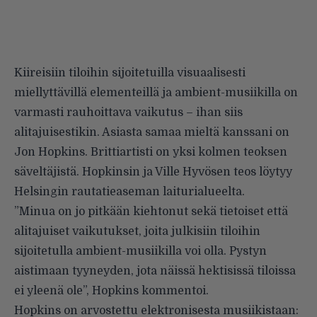
Kiireisiin tiloihin sijoitetuilla visuaalisesti
miellyttävillä elementeillä ja ambient-musiikilla on
varmasti rauhoittava vaikutus – ihan siis
alitajuisestikin. Asiasta samaa mieltä kanssani on
Jon Hopkins. Brittiartisti on yksi kolmen teoksen
säveltäjistä. Hopkinsin ja Ville Hyvösen teos löytyy
Helsingin rautatieaseman laiturialueelta.
”Minua on jo pitkään kiehtonut sekä tietoiset että
alitajuiset vaikutukset, joita julkisiin tiloihin
sijoitetulla ambient-musiikilla voi olla. Pystyn
aistimaan tyyneyden, jota näissä hektisissä tiloissa
ei yleenä ole”, Hopkins kommentoi.
Hopkins on arvostettu elektronisesta musiikistaan: