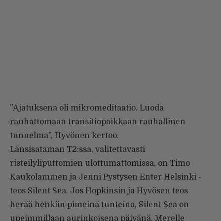
”Ajatuksena oli mikromeditaatio. Luoda
rauhattomaan transitiopaikkaan rauhallinen
tunnelma”, Hyvönen kertoo.
Länsisataman T2:ssa, valitettavasti
risteilyliputtomien ulottumattomissa, on Timo
Kaukolammen ja Jenni Pystysen Enter Helsinki -
teos Silent Sea. Jos Hopkinsin ja Hyvösen teos
herää henkiin pimeinä tunteina, Silent Sea on
upeimmillaan aurinkoisena päivänä. Merelle