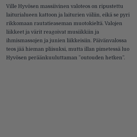
Ville Hyvösen massiivinen valoteos on ripustettu
laiturialueen kattoon ja laiturien väliin, eikä se pyri
rikkomaan rautatieaseman muotokieltä. Valojen
liikkeet ja värit reagoivat musiikkiin ja
ihmismassojen ja junien liikkeisiin. Päivänvalossa
teos jää hieman pliisuksi, mutta illan pimetessä luo
Hyvösen peräänkuuluttaman ”outouden hetken”.