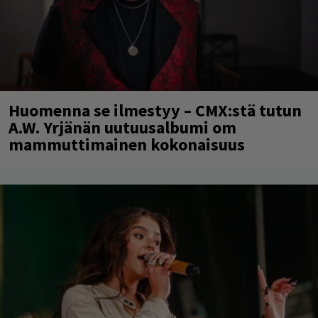
Huomenna se ilmestyy – CMX:stä tutun
A.W. Yrjänän uutuusalbumi om
mammuttimainen kokonaisuus