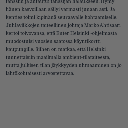
tanssiin ja antautui tanssijan halaukseen. Hymy
hänen kasvoillaan säilyi varmasti junaan asti. Ja
kenties toimi kipinänä seuraavalle kohtaamiselle.
Juhlaviikkojen taiteellinen johtaja Marko Ahtisaari
kertoi toivovansa, että Enter Helsinki -ohjelmasta
muodostuisi vuosien saatossa käyntikortti
kaupungille. Siihen on matkaa, että Helsinki
tunnettaisiin maailmalla ambient-tilataiteesta,
mutta julkisen tilan jäykkyyden uhmaaminen on jo
lähtökohtaisesti arvostettavaa.