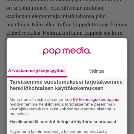
on artistin juuret, jotka filtterinä mukaan
kaadetaan elementtejä mistä tahansa päin
maailmaa. Näin ollen Yaffan kappaletta voisi kutsua
global rockiksi. Neliminuuttinen kappale soi kuin
Yaffan matkapäiväkirja.
Arvostamme yksityisyyttäsi
Valintasi
Tarvitsemme suostumuksesi tarjotaksemme
henkilökohtaisen käyttökokemuksen
Me ja huolellisesti valitsemamme
89 teknologiakumppania
hyödynnämme henkilötietoja tarjotaksemme paremman
käyttäjäkokemuksen sekä kohdentaaksemme sisältöä ja
mainoksia.
Hyväksymällä suostut tietojesi käyttöön seuraavasti
Käytämme laitetunnisteita ja tallennamme evästeitä