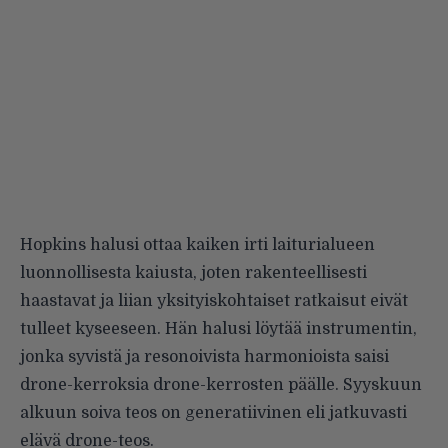
Hopkins halusi ottaa kaiken irti laiturialueen
luonnollisesta kaiusta, joten rakenteellisesti
haastavat ja liian yksityiskohtaiset ratkaisut eivät
tulleet kyseeseen. Hän halusi löytää instrumentin,
jonka syvistä ja resonoivista harmonioista saisi
drone-kerroksia drone-kerrosten päälle. Syyskuun
alkuun soiva teos on generatiivinen eli jatkuvasti
elävä drone-teos.