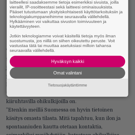
laitteellesi saadaksemme tietoja esimerkiksi sivuista, joilla
vierailit, IP-osoitteestasi sekä laitteesi ominaisuuksista.
Pääset tutustumaan yksityiskohtaisesti käyttötarkoituksiin ja
teknologiakumppaneihimme seuraavalla välilehdellä.
Hylkääminen voi vaikuttaa sivuston toimivuuteen ja
käytettävyyteen.
Jotkin teknologiamme voivat käsitellä tietoja myös ilman
suostumusta, jos niillä on siihen oikeutettu peruste. Voit
vastustaa tätä tai muuttaa asetuksiasi milloin tahansa
seuraavalla välilehdellä.
Videoteoksen ohjannut Koutaniemi kertoo, että
teoksen ajatuksena on uhmata julkisen tilan
Hyväksyn kaikki
jäykkyyttä. Jos kaksi aiemmin käsiteltyä teosta
Omat valintani
pohdiskelevat myös alitajuista vaikuttamista, Enter
Me yrittää ravistella siitä ”automatisoidun
Tietosuojakäytäntömme
uppoutumisen” tilasta, joka lennolle tai junaan
kiiruhtavilla ohikulkijoilla on.
”Etenkin meillä Suomessa on hyvin tietoinen
käsitys omasta tilasta. Mitä tapahtuu, kun ilon ja
spontaaniuden kautta otetaan kontaktia,