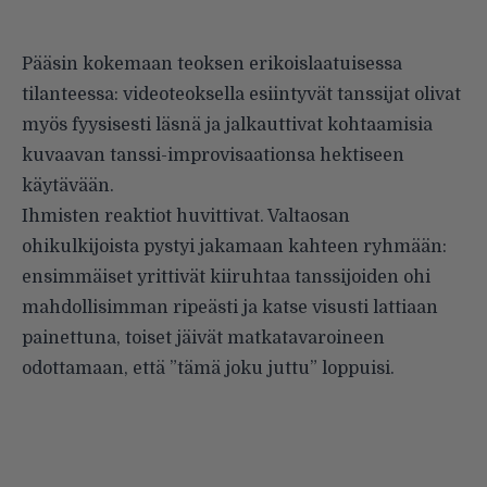
Pääsin kokemaan teoksen erikoislaatuisessa
tilanteessa: videoteoksella esiintyvät tanssijat olivat
myös fyysisesti läsnä ja jalkauttivat kohtaamisia
kuvaavan tanssi-improvisaationsa hektiseen
käytävään.
Ihmisten reaktiot huvittivat. Valtaosan
ohikulkijoista pystyi jakamaan kahteen ryhmään:
ensimmäiset yrittivät kiiruhtaa tanssijoiden ohi
mahdollisimman ripeästi ja katse visusti lattiaan
painettuna, toiset jäivät matkatavaroineen
odottamaan, että ”tämä joku juttu” loppuisi.