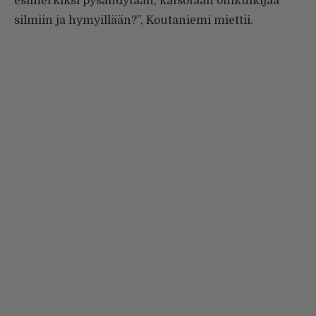
esimerkiksi pysähdytään, katsotaan ohikulkijaa
silmiin ja hymyillään?”, Koutaniemi miettii.