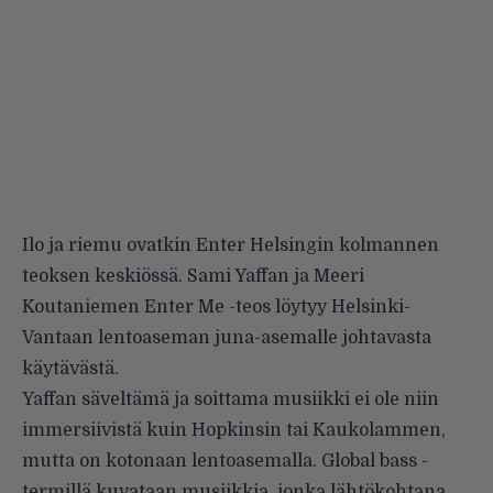
Ilo ja riemu ovatkin Enter Helsingin kolmannen
teoksen keskiössä. Sami Yaffan ja Meeri
Koutaniemen Enter Me -teos löytyy Helsinki-
Vantaan lentoaseman juna-asemalle johtavasta
käytävästä.
Yaffan säveltämä ja soittama musiikki ei ole niin
immersiivistä kuin Hopkinsin tai Kaukolammen,
mutta on kotonaan lentoasemalla. Global bass -
termillä kuvataan musiikkia, jonka lähtökohtana