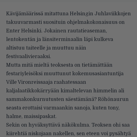
Kävijämäärissä mitattuna Helsingin Juhlaviikkojen
takuuvarmasti suosituin ohjelmakokonaisuus on
Enter Helsinki. Jokainen rautatieaseman,
lentokentän ja länsiterminaalin läpi kulkeva
altistuu taiteelle ja muuttuu näin
festivaalivieraaksi.
Mutta mitä mieltä teoksesta on tietämättään
festariyleisöksi muuttunut kokemusasiantuntija
Ville Vironreissaaja raahatessaan
kaljalaatikkokärryään kimaltelevan himmelin ali
sammakonkurnutusten säestämänä? Röhönaurun
seasta erottaisi varmaankin sanoja, kuten tony,
halme, maissipaskat.
Sekin on hyväksyttävä näkökulma. Teoksen ohi saa
kiirehtiä niskojaan nakellen, sen eteen voi pysähtyä