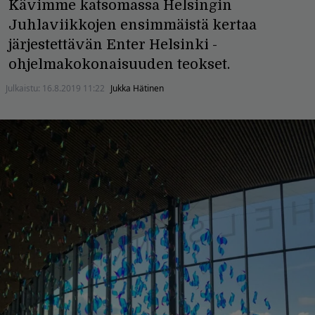
Kävimme katsomassa Helsingin
Juhlaviikkojen ensimmäistä kertaa
järjestettävän Enter Helsinki -
ohjelmakokonaisuuden teokset.
Julkaistu:
16.8.2019 11:22
Jukka Hätinen