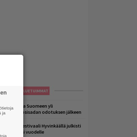
LUETUIMMAT
sen
eezer palaa Suomeen yli
tietoja
eljännesvuosisadan odotuksen jälkeen
 ja
ärimetallifestivaali Hyvinkäällä julkisti
iintyjiä ensi vuodelle
toja