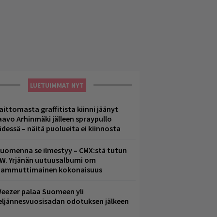
LUETUIMMAT NYT
aittomasta graffitista kiinni jäänyt
aavo Arhinmäki jälleen spraypullo
ädessä – näitä puolueita ei kiinnosta
uomenna se ilmestyy – CMX:stä tutun
.W. Yrjänän uutuusalbumi om
ammuttimainen kokonaisuus
eezer palaa Suomeen yli
eljännesvuosisadan odotuksen jälkeen