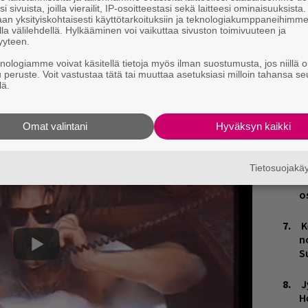
i sivuista, joilla vierailit, IP-osoitteestasi sekä laitteesi ominaisuuksista
L
an yksityiskohtaisesti käyttötarkoituksiin ja teknologiakumppaneihimm
la välilehdellä. Hylkääminen voi vaikuttaa sivuston toimivuuteen ja
P
yyteen.
k
knologiamme voivat käsitellä tietoja myös ilman suostumusta, jos niillä o
u peruste. Voit vastustaa tätä tai muuttaa asetuksiasi milloin tahansa se
M
lä.
H
A
Omat valintani
Hyväksyn kaikki
m
H
Tietosuojak
t
o
K
n
S
J
H