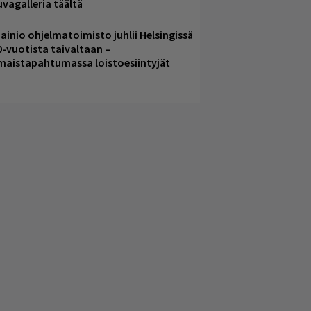
uvagalleria täältä
ainio ohjelmatoimisto juhlii Helsingissä
0-vuotista taivaltaan –
lmaistapahtumassa loistoesiintyjät