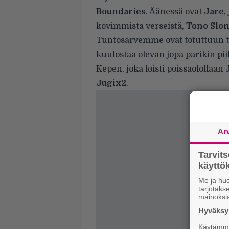
Boundaries
. Äänessä ovat
Jare
,
kovimmista verseistä,
Tono Slono
Tuntosarvemme ovat totuttuun t
kuulostaa olevan jopa parikin p
Kepen, joka loisti poissaolollaa
Jugix2
.
Ar
Tarvit
käytt
Me ja huo
tarjotak
mainoksi
Hyväksym
Käytämme 