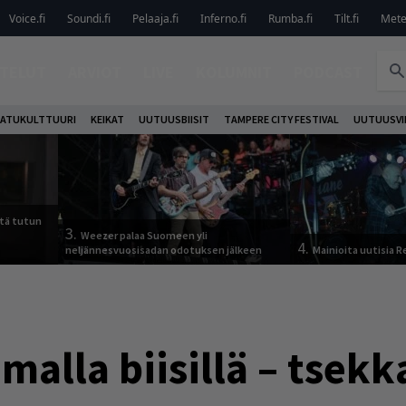
Voice.fi
Soundi.fi
Pelaaja.fi
Inferno.fi
Rumba.fi
Tilt.fi
Metel
TELUT
ARVIOT
LIVE
KOLUMNIT
PODCAST
ATUKULTTUURI
KEIKAT
UUTUUSBIISIT
TAMPERE CITY FESTIVAL
UUTUUSVI
tä tutun
3.
Weezer palaa Suomeen yli
4.
neljännesvuosisadan odotuksen jälkeen
Mainioita uutisia 
malla biisillä – tsekk