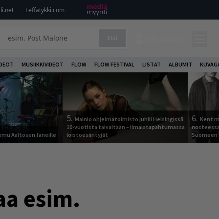
i.net
Leffatykki.com
Etsi
KIRJAUDU
DEOT
MUSIIKKIVIDEOT
FLOW
FLOW FESTIVAL
LISTAT
ALBUMIT
KUVAG
5.
6.
Mainio ohjelmatoimisto juhlii Helsingissä
Kent ma
10-vuotista taivaltaan – ilmaistapahtumassa
nosteessa
Remu Aaltosen faneille
loistoesiintyjät
Suomeen
aa esim.