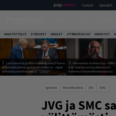
Como.fi
Episodi.fi
ETUSIVU
UUTISET
HAASTAT
HAASTATTELUT
STEELFEST
SINGLET
JYTÄKESÄ GO GO
IGNOSTOT
K
1.
2.
Laittomasta graffitista kiinni jäänyt Paavo
Huomenna se ilmestyy – CMX:s
Arhinmäki jälleen spraypullo kädessä – näitä
A.W. Yrjänän uutuusalbumi om
puolueita ei kiinnosta
mammuttimainen kokonaisuus
ignostot
Musiikkivideot
JVG
SMC
JVG ja SMC sa