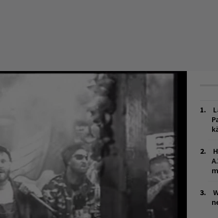
L
P
k
H
A
m
W
n