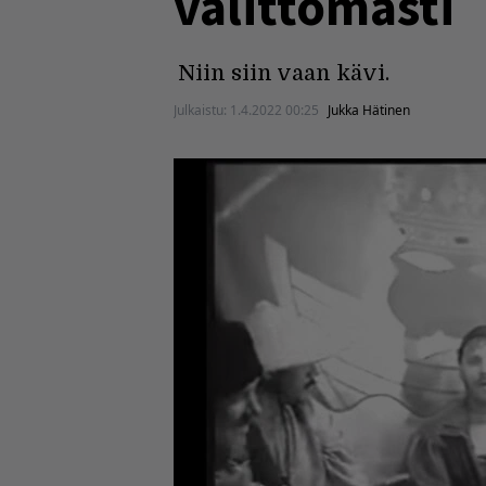
välittömästi
Niin siin vaan kävi.
Julkaistu:
1.4.2022 00:25
Jukka Hätinen