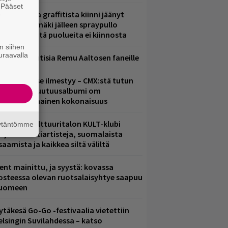
. Pääset
aittomasta graffitista kiinni jäänyt
e
aavo Arhinmäki jälleen spraypullo
ädessä – näitä puolueita ei kiinnosta
n siihen
uraavalla
ainioita uutisia Remu Aaltosen faneille
uomenna se ilmestyy – CMX:stä tutun
.W. Yrjänän uutuusalbumi om
ammuttimainen kokonaisuus
elsingin Kulttuuritalon KULT-klubi
äytäntömme
arjoaa kulttiartisteja, suomalaista
saamista ja kaikkea siltä väliltä
ent mainittu, ja syystä: kovassa
osteessa olevan ruotsalaisyhtye saapuu
uomeen
ytäkesä Go-Go -festivaalia vietettiin
elsingin Suvilahdessa – katso