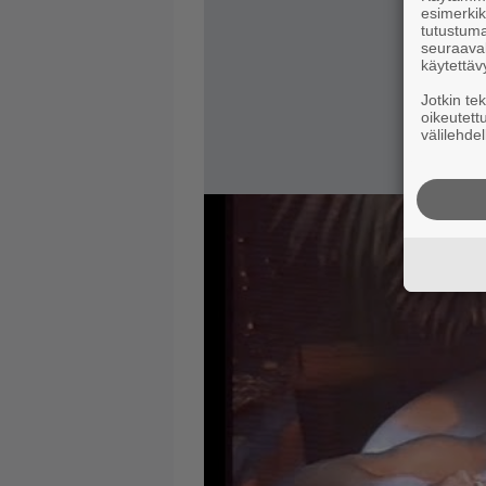
esimerkiks
tutustuma
seuraaval
käytettäv
Jotkin te
oikeutett
välilehdel