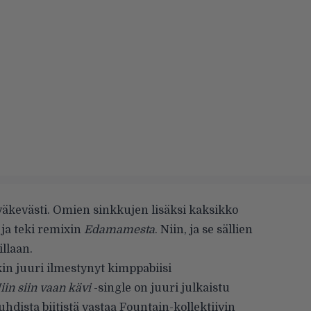
väkevästi. Omien sinkkujen lisäksi kaksikko
ä ja teki remixin
Edamamesta
. Niin, ja se sällien
illaan.
kin juuri ilmestynyt kimppabiisi
iin siin vaan kävi
-single on juuri julkaistu
hdista biitistä vastaa Fountain-kollektiivin