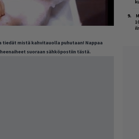
k
M
1
i
ja tiedät mistä kahvitauolla puhutaan! Nappaa
puheenaiheet suoraan sähköpostiin tästä.