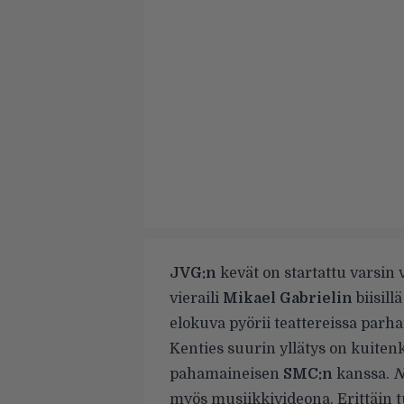
JVG:n
kevät on startattu varsin 
vieraili
Mikael Gabrielin
biisill
elokuva pyörii teattereissa parha
Kenties suurin yllätys on kuiten
pahamaineisen
SMC:n
kanssa.
N
myös musiikkivideona. Erittäin tu