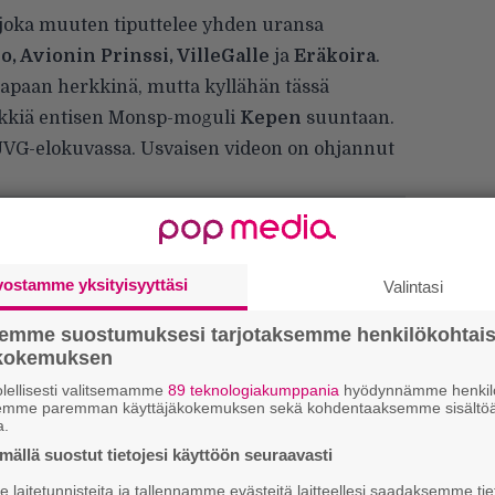
 joka muuten tiputtelee yhden uransa
, Avionin Prinssi, VilleGalle
ja
Eräkoira
.
apaan herkkinä, mutta kyllähän tässä
iikkiä entisen Monsp-moguli
Kepen
suuntaan.
n JVG-elokuvassa. Usvaisen videon on ohjannut
vostamme yksityisyyttäsi
Valintasi
semme suostumuksesi tarjotaksemme henkilökohtai
ökokemuksen
W
lellisesti valitsemamme
89 teknologiakumppania
hyödynnämme henkilö
n
semme paremman käyttäjäkokemuksen sekä kohdentaaksemme sisältöä
a.
Ä
ällä suostut tietojesi käyttöön seuraavasti
es
laitetunnisteita ja tallennamme evästeitä laitteellesi saadaksemme tie