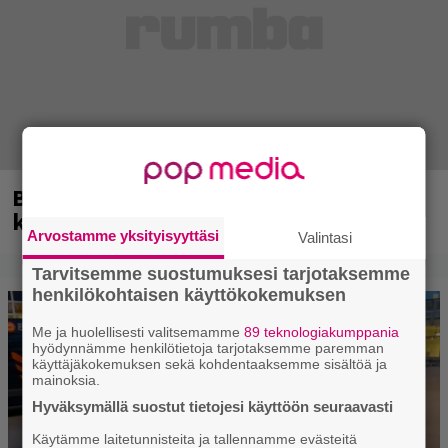
Blind Channel palasi tauolta – tältä
kuulostaa uusi musiikki
Arvostamme yksityisyyttäsi
Valintasi
Tarvitsemme suostumuksesi tarjotaksemme
henkilökohtaisen käyttökokemuksen
Me ja huolellisesti valitsemamme
89 teknologiakumppania
hyödynnämme henkilötietoja tarjotaksemme paremman
käyttäjäkokemuksen sekä kohdentaaksemme sisältöä ja
mainoksia.
Hyväksymällä suostut tietojesi käyttöön seuraavasti
Käytämme laitetunnisteita ja tallennamme evästeitä