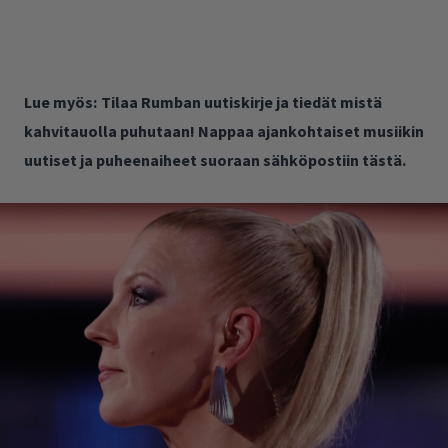
Lue myös:
Tilaa Rumban uutiskirje ja tiedät mistä
kahvitauolla puhutaan! Nappaa ajankohtaiset musiikin
uutiset ja puheenaiheet suoraan sähköpostiin tästä.