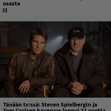
osasta
Tänään tv:ssä: Steven Spielbergin ja
Tom Cruisen kaveruus loppui 21 vuotta