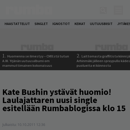
HAASTATTELUT
SINGLET
IGNOSTOT
KEIKAT
UUTUUSBIISIT
JYTÄKE
1.
2.
Huomenna se ilmestyy – CMX:stä tutun
Laittomasta graffitista kiinni 
A.W. Yrjänän uutuusalbumi om
Arhinmäki jälleen spraypullo kädes
mammuttimainen kokonaisuus
puolueita ei kiinnosta
Kate Bushin ystävät huomio!
Laulajattaren uusi single
esitellään Rumbablogissa klo 15
Julkaistu:
10.10.2011 12:36