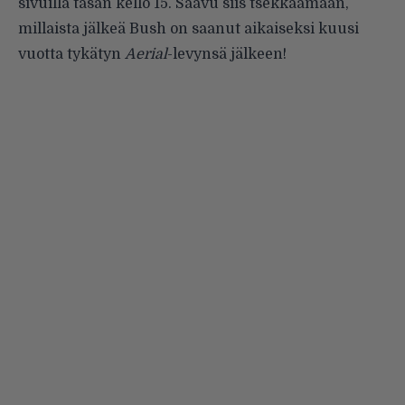
sivuilla tasan kello 15. Saavu siis tsekkaamaan,
millaista jälkeä Bush on saanut aikaiseksi kuusi
vuotta tykätyn
Aerial
-levynsä jälkeen!