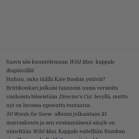
Saavu siis kuuntelemaan
Wild Man
-kappale
iltapäivällä!
Huhuu, onko täällä Kate Bushin ystäviä?
Brittikonkari julkaisi taannoin uusia versioita
vanhoista biiseistään
Director’s Cut
-levyllä, mutta
nyt on luvassa upouutta tuotantoa.
50 Words for Snow
-albumi julkaistaan 21.
marraskuuta ja sen ensimmäisenä single on
nimeltään
Wild Man
. Kappale esitellään Rumban