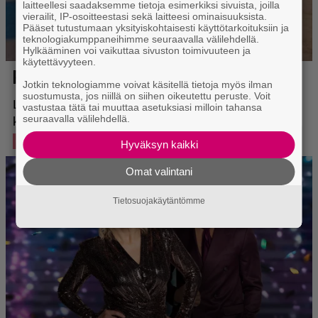
laitteellesi saadaksemme tietoja esimerkiksi sivuista, joilla
vierailit, IP-osoitteestasi sekä laitteesi ominaisuuksista.
Pääset tutustumaan yksityiskohtaisesti käyttötarkoituksiin ja
teknologiakumppaneihimme seuraavalla välilehdellä.
Hylkääminen voi vaikuttaa sivuston toimivuuteen ja
käytettävyyteen.
Jotkin teknologiamme voivat käsitellä tietoja myös ilman
suostumusta, jos niillä on siihen oikeutettu peruste. Voit
vastustaa tätä tai muuttaa asetuksiasi milloin tahansa
seuraavalla välilehdellä.
Hyväksyn kaikki
Omat valintani
Tietosuojakäytäntömme