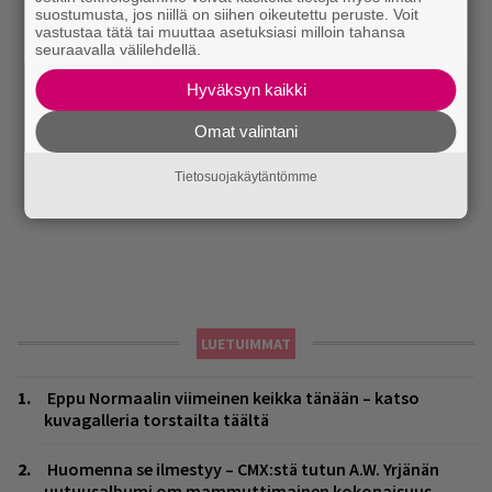
suostumusta, jos niillä on siihen oikeutettu peruste. Voit
vastustaa tätä tai muuttaa asetuksiasi milloin tahansa
seuraavalla välilehdellä.
Hyväksyn kaikki
Omat valintani
Tietosuojakäytäntömme
LUETUIMMAT
Eppu Normaalin viimeinen keikka tänään – katso
kuvagalleria torstailta täältä
Huomenna se ilmestyy – CMX:stä tutun A.W. Yrjänän
uutuusalbumi om mammuttimainen kokonaisuus