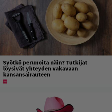
Syötkö perunoita näin? Tutkijat
löysivät yhteyden vakavaan
kansansairauteen