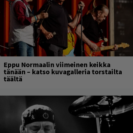
Eppu Normaalin viimeinen keikka
tänään – katso kuvagalleria torstailta
täältä