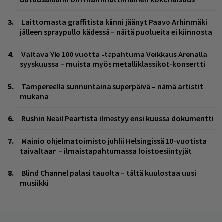
Laittomasta graffitista kiinni jäänyt Paavo Arhinmäki
jälleen spraypullo kädessä – näitä puolueita ei kiinnosta
Valtava Yle 100 vuotta -tapahtuma Veikkaus Arenalla
syyskuussa – muista myös metalliklassikot-konsertti
Tampereella sunnuntaina superpäivä – nämä artistit
mukana
Rushin Neail Peartista ilmestyy ensi kuussa dokumentti
Mainio ohjelmatoimisto juhlii Helsingissä 10-vuotista
taivaltaan – ilmaistapahtumassa loistoesiintyjät
Blind Channel palasi tauolta – tältä kuulostaa uusi
musiikki