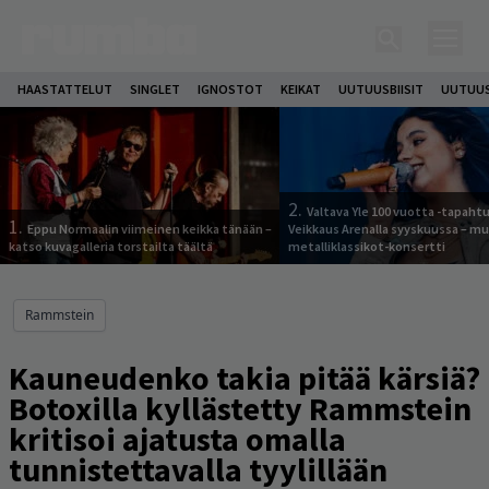
HAASTATTELUT
SINGLET
IGNOSTOT
KEIKAT
UUTUUSBIISIT
UUTUUS
2.
Valtava Yle 100 vuotta -tapah
1.
Eppu Normaalin viimeinen keikka tänään –
Veikkaus Arenalla syyskuussa – m
katso kuvagalleria torstailta täältä
metalliklassikot-konsertti
Rammstein
Kauneudenko takia pitää kärsiä?
Botoxilla kyllästetty Rammstein
kritisoi ajatusta omalla
tunnistettavalla tyylillään