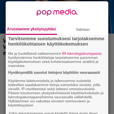
Arvostamme yksityisyyttäsi
Valintasi
Tarvitsemme suostumuksesi tarjotaksemme
Valtava Yle 100 vuotta -tapahtuma
henkilökohtaisen käyttökokemuksen
Veikkaus Arenalla syyskuussa – muista
myös metalliklassikot-konsertti
Me ja huolellisesti valitsemamme
89 teknologiakumppania
hyödynnämme henkilötietoja tarjotaksemme paremman
käyttäjäkokemuksen sekä kohdentaaksemme sisältöä ja
mainoksia.
Hyväksymällä suostut tietojesi käyttöön seuraavasti
Käytämme laitetunnisteita ja tallennamme evästeitä
laitteellesi saadaksemme tietoja esimerkiksi sivuista, joilla
vierailit, IP-osoitteestasi sekä laitteesi ominaisuuksista.
Pääset tutustumaan yksityiskohtaisesti käyttötarkoituksiin ja
teknologiakumppaneihimme seuraavalla välilehdellä.
Hylkääminen voi vaikuttaa sivuston toimivuuteen ja
käytettävyyteen.
Jotkin teknologiamme voivat käsitellä tietoja myös ilman