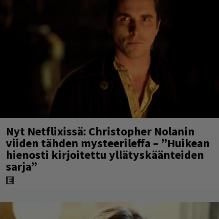
Nyt Netflixissä: Christopher Nolanin
viiden tähden mysteerileffa – ”Huikean
hienosti kirjoitettu yllätyskäänteiden
sarja”