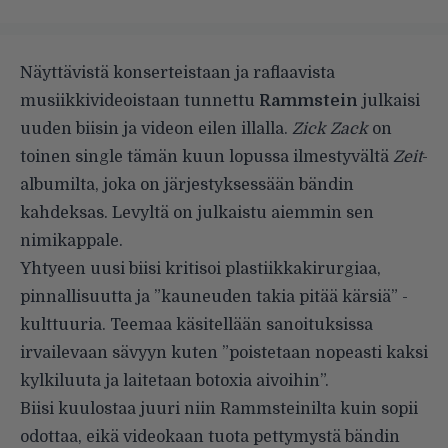
Näyttävistä konserteistaan ja raflaavista
musiikkivideoistaan tunnettu
Rammstein
julkaisi
uuden biisin ja videon eilen illalla.
Zick Zack
on
toinen single tämän kuun lopussa ilmestyvältä
Zeit
-
albumilta, joka on järjestyksessään bändin
kahdeksas. Levyltä on julkaistu aiemmin sen
nimikappale.
Yhtyeen uusi biisi kritisoi plastiikkakirurgiaa,
pinnallisuutta ja ”kauneuden takia pitää kärsiä” -
kulttuuria. Teemaa käsitellään sanoituksissa
irvailevaan sävyyn kuten ”poistetaan nopeasti kaksi
kylkiluuta ja laitetaan botoxia aivoihin”.
Biisi kuulostaa juuri niin Rammsteinilta kuin sopii
odottaa, eikä videokaan tuota pettymystä bändin