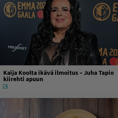
Kaija Koolta ikävä ilmoitus – Juha Tapio
kiirehti apuun