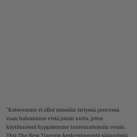
”Katseemme ei ollut missään tietyssä genressä,
vaan halusimme etsiä jotain uutta, joten
käytännössä hyppäsimme tuntemattomiin vesiin.
Yksi The New Tigersin keskeisimmistä säännöistä