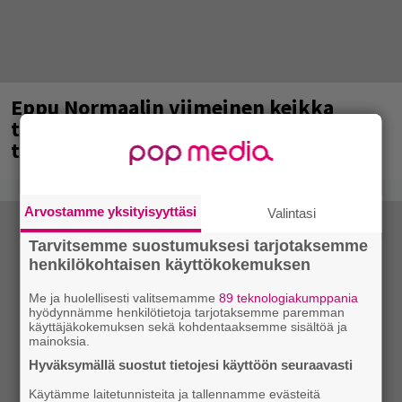
Eppu Normaalin viimeinen keikka
tänään – katso kuvagalleria torstailta
täältä
Arvostamme yksityisyyttäsi
Valintasi
Tarvitsemme suostumuksesi tarjotaksemme
henkilökohtaisen käyttökokemuksen
Me ja huolellisesti valitsemamme
89 teknologiakumppania
hyödynnämme henkilötietoja tarjotaksemme paremman
käyttäjäkokemuksen sekä kohdentaaksemme sisältöä ja
mainoksia.
Hyväksymällä suostut tietojesi käyttöön seuraavasti
Käytämme laitetunnisteita ja tallennamme evästeitä