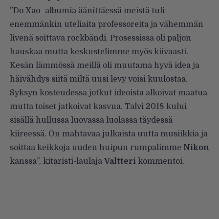
”Do Xao -albumia äänittäessä meistä tuli
enemmänkin uteliaita professoreita ja vähemmän
livenä soittava rockbändi. Prosessissa oli paljon
hauskaa mutta keskustelimme myös kiivaasti.
Kesän lämmössä meillä oli muutama hyvä idea ja
häivähdys siitä miltä uusi levy voisi kuulostaa.
Syksyn kosteudessa jotkut ideoista alkoivat maatua
mutta toiset jatkoivat kasvua. Talvi 2018 kului
sisällä hullussa luovassa luolassa täydessä
kiireessä. On mahtavaa julkaista uutta musiikkia ja
soittaa keikkoja uuden huipun rumpalimme
Nikon
kanssa”, kitaristi-laulaja
Valtteri
kommentoi.