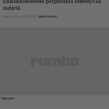
Ennakkosoitossa perjantaina ilmestyvää
indietä.
Julkaistu:
16.4.2018 08:53
Jukka Hätinen
Appu Jasu