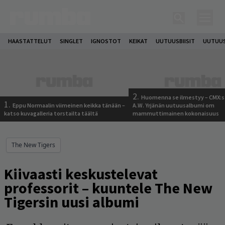
HAASTATTELUT
SINGLET
IGNOSTOT
KEIKAT
UUTUUSBIISIT
UUTUUS
2.
Huomenna se ilmestyy – CMX:s
1.
Eppu Normaalin viimeinen keikka tänään –
A.W. Yrjänän uutuusalbumi om
katso kuvagalleria torstailta täältä
mammuttimainen kokonaisuus
The New Tigers
Kiivaasti keskustelevat
professorit – kuuntele The New
Tigersin uusi albumi