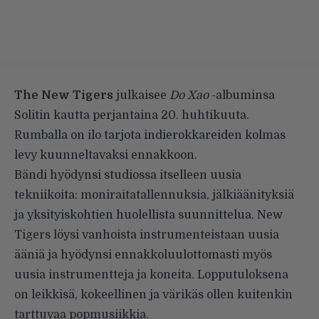
The New Tigers
julkaisee
Do Xao
-albuminsa
Solitin kautta perjantaina 20. huhtikuuta.
Rumballa on ilo tarjota indierokkareiden kolmas
levy kuunneltavaksi ennakkoon.
Bändi hyödynsi studiossa itselleen uusia
tekniikoita: moniraitatallennuksia, jälkiäänityksiä
ja yksityiskohtien huolellista suunnittelua. New
Tigers löysi vanhoista instrumenteistaan uusia
ääniä ja hyödynsi ennakkoluulottomasti myös
uusia instrumentteja ja koneita. Lopputuloksena
on leikkisä, kokeellinen ja värikäs ollen kuitenkin
tarttuvaa popmusiikkia.