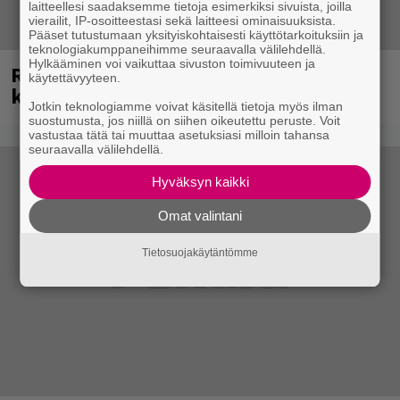
laitteellesi saadaksemme tietoja esimerkiksi sivuista, joilla
vierailit, IP-osoitteestasi sekä laitteesi ominaisuuksista.
Pääset tutustumaan yksityiskohtaisesti käyttötarkoituksiin ja
teknologiakumppaneihimme seuraavalla välilehdellä.
Hylkääminen voi vaikuttaa sivuston toimivuuteen ja
Rushin Neail Peartista ilmestyy ensi
käytettävyyteen.
kuussa dokumentti
Jotkin teknologiamme voivat käsitellä tietoja myös ilman
suostumusta, jos niillä on siihen oikeutettu peruste. Voit
vastustaa tätä tai muuttaa asetuksiasi milloin tahansa
seuraavalla välilehdellä.
Hyväksyn kaikki
Omat valintani
Tietosuojakäytäntömme