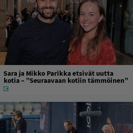
Sara ja Mikko Parikka etsivät uutta
kotia – ”Seuraavaan kotiin tämmöinen”