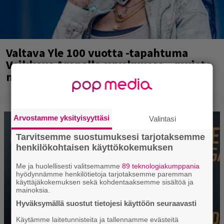
Valtava Yle 100 vuotta -tapahtuma
Veikkaus Arenalla syyskuussa – muista
myös metalliklassikot-konsertti
Arvostamme yksityisyyttäsi
Valintasi
Tarvitsemme suostumuksesi tarjotaksemme
henkilökohtaisen käyttökokemuksen
Me ja huolellisesti valitsemamme
89 teknologiakumppania
hyödynnämme henkilötietoja tarjotaksemme paremman
käyttäjäkokemuksen sekä kohdentaaksemme sisältöä ja
mainoksia.
Hyväksymällä suostut tietojesi käyttöön seuraavasti
Käytämme laitetunnisteita ja tallennamme evästeitä