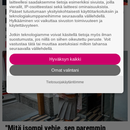
laitteellesi saadaksemme tietoja esimerkiksi sivuista, joilla
vierailit, IP-osoitteestasi sekä laitteesi ominaisuuksista.
Pääset tutustumaan yksityiskohtaisesti käyttötarkoituksiin ja
teknologiakumppaneihimme seuraavalla välilehdellä.
Hylkääminen voi vaikuttaa sivuston toimivuuteen ja
käytettävyyteen.
Jotkin teknologiamme voivat käsitellä tietoja myös ilman
suostumusta, jos niillä on siihen oikeutettu peruste. Voit
vastustaa tätä tai muuttaa asetuksiasi milloin tahansa
seuraavalla välilehdellä.
Hyväksyn kaikki
Omat valintani
Tietosuojakäytäntömme