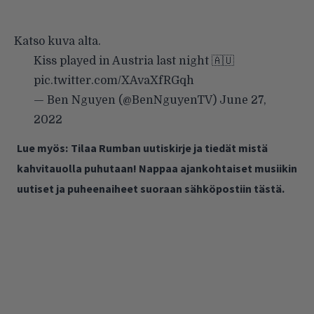
Katso kuva alta.
Kiss played in Austria last night 🇦🇺
pic.twitter.com/XAvaXfRGqh
— Ben Nguyen (@BenNguyenTV)
June 27,
2022
Lue myös:
Tilaa Rumban uutiskirje ja tiedät mistä
kahvitauolla puhutaan! Nappaa ajankohtaiset musiikin
uutiset ja puheenaiheet suoraan sähköpostiin tästä.