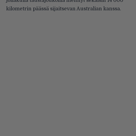
jollakulla taustajoukoilla mennyt sekaisin 14 000
kilometrin päässä sijaitsevan Australian kanssa.