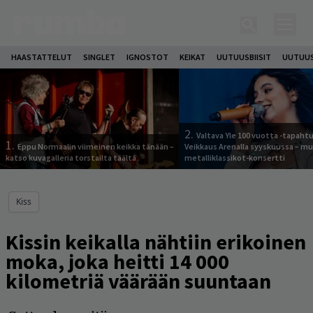
HAASTATTELUT
SINGLET
IGNOSTOT
KEIKAT
UUTUUSBIISIT
UUTUUS
2.
Valtava Yle 100 vuotta -tapah
1.
Eppu Normaalin viimeinen keikka tänään –
Veikkaus Arenalla syyskuussa – m
katso kuvagalleria torstailta täältä
metalliklassikot-konsertti
Kiss
Kissin keikalla nähtiin erikoinen
moka, joka heitti 14 000
kilometriä väärään suuntaan