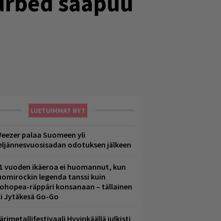
turbed saapuu
LUETUIMMAT NYT
eezer palaa Suomeen yli
eljännesvuosisadan odotuksen jälkeen
1 vuoden ikäeroa ei huomannut, kun
uomirockin legenda tanssi kuin
lohopea-räppäri konsanaan – tällainen
li Jytäkesä Go-Go
ärimetallifestivaali Hyvinkäällä julkisti