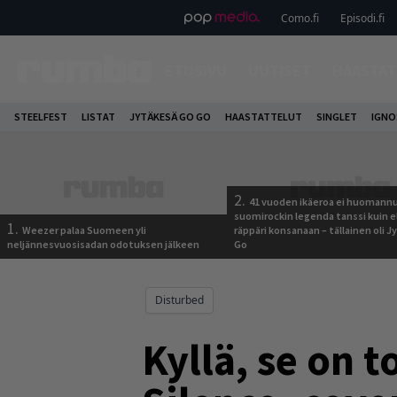
Como.fi
Episodi.fi
ETUSIVU
UUTISET
HAASTAT
STEELFEST
LISTAT
JYTÄKESÄ GO GO
HAASTATTELUT
SINGLET
IGN
2.
41 vuoden ikäeroa ei huomannu
suomirockin legenda tanssi kuin 
1.
Weezer palaa Suomeen yli
räppäri konsanaan – tällainen oli 
neljännesvuosisadan odotuksen jälkeen
Go
Disturbed
Kyllä, se on 