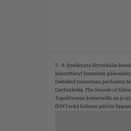
7.–9. kesäkuuta Hyvinkään lentoke
kiinnittänyt lauantain pääesiinty
Distubed tunnetaan parhaiten her
Garfunkelin
The Sounds of Silen
Tapahtuman kotisivuilla on jo my
(85€) sekä kolmen päivän lippuja