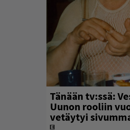
Tänään tv:ssä: Ve
Uunon rooliin vu
vetäytyi sivumma