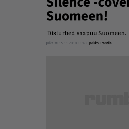
Silence -cove
Suomeen!
Disturbed saapuu Suomeen.
Julkaistu:
5.11.2018 11:40
Jarkko Fräntilä