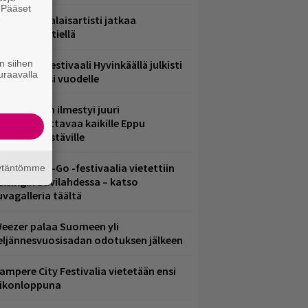
. Pääset
ämä suomalaisartisti jatkaa
e
nnätyksien tiellä
n siihen
ärimetallifestivaali Hyvinkäällä julkisti
uraavalla
iintyjiä ensi vuodelle
le Areenaan ilmestyi juuri
akkokatsottavaa kaikille Eppu
ormaalin ystäville
ytäkesä Go-Go -festivaalia vietettiin
äytäntömme
elsingin Suvilahdessa – katso
uvagalleria täältä
eezer palaa Suomeen yli
eljännesvuosisadan odotuksen jälkeen
ampere City Festivalia vietetään ensi
iikonloppuna