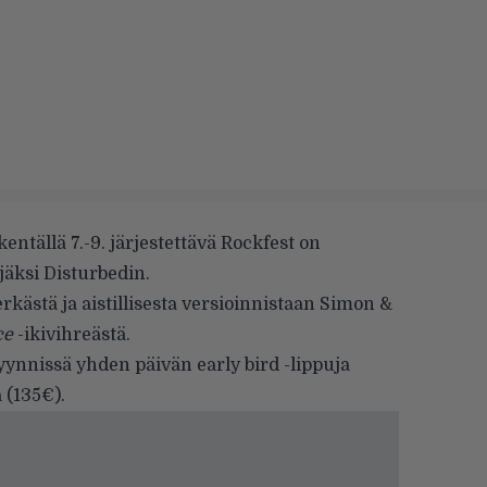
ntällä 7.-9. järjestettävä Rockfest on
jäksi Disturbedin.
kästä ja aistillisesta versioinnistaan Simon &
ce
-ikivihreästä.
ynnissä yhden päivän early bird -lippuja
 (135€).