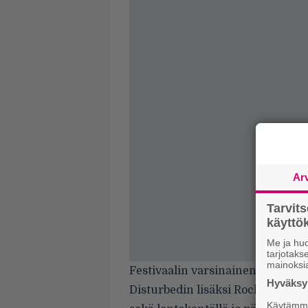
Ar
Tarvit
käytt
Me ja huo
tarjotak
mainoksi
Festivaalin varsinainen lipunmy
Hyväksym
Disturbedin lisäksi Rockfestissä 
Käytämme 