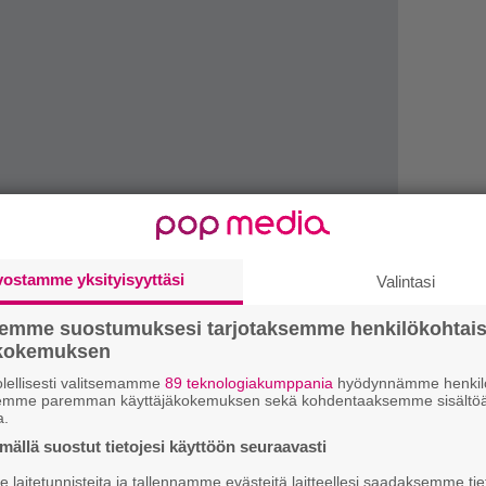
vostamme yksityisyyttäsi
Valintasi
4
s
semme suostumuksesi tarjotaksemme henkilökohtai
e
ökokemuksen
o
lellisesti valitsemamme
89 teknologiakumppania
hyödynnämme henkilö
semme paremman käyttäjäkokemuksen sekä kohdentaaksemme sisältöä
H
a.
v
ynti käynnistyy 19. marraskuuta.
r
ällä suostut tietojesi käyttöön seuraavasti
esiintyvät perjantain pääesiintyjä Slipknot
p
laitetunnisteita ja tallennamme evästeitä laitteellesi saadaksemme tie