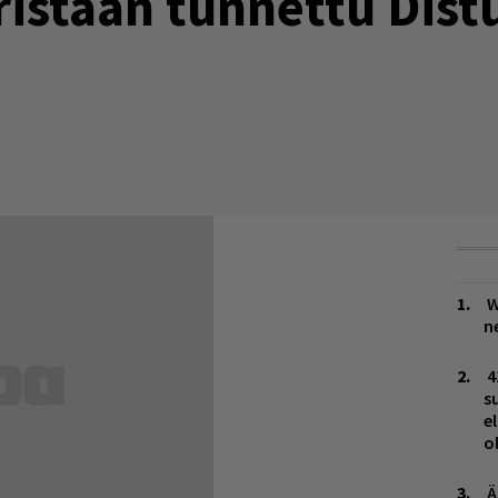
ristaan tunnettu Dis
W
n
4
s
e
o
Ä