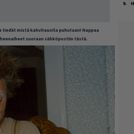
M
ja tiedät mistä kahvitauolla puhutaan! Nappaa
puheenaiheet suoraan sähköpostiin tästä.