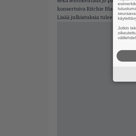
sekä lentokentällä jo päivää enne
esimerkiks
tutustuma
konsertoiva Ritchie Blackmore’s
seuraaval
Lisää julkistuksia tulee vielä tä
käytettäv
Jotkin te
oikeutett
välilehdel