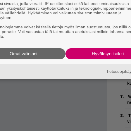
n varsinaisia festivaaleja eli 6. kesäkuuta
i sivuista, joilla vierailit, IP-osoitteestasi sekä laitteesi ominaisuuksista
T
an yksityiskohtaisesti käyttötarkoituksiin ja teknologiakumppaneihimm
 Rainbow.
la välilehdellä. Hylkääminen voi vaikuttaa sivuston toimivuuteen ja
e
män vuoden puolella.
yyteen.
knologiamme voivat käsitellä tietoja myös ilman suostumusta, jos niillä o
Ä
u peruste. Voit vastustaa tätä tai muuttaa asetuksiasi milloin tahansa se
es
lä.
Y
p
Omat valintani
Hyväksyn kaikki
N
J
Tietosuojak
H
k
W
n
T
v