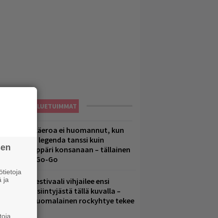
LUETUIMMAT
1 vuoden ikäeroa ei huomannut, kun
uomirockin legenda tanssi kuin
sen
lohopea-räppäri konsanaan – tällainen
li Jytäkesä Go-Go
tietoja
 ja
elsinkiläisfestivaali vihjailee ensi
uoden pääesiintyjästä tällä kuvalla –
akastettu suomalainen rockyhtye tekee
aluun?
toja