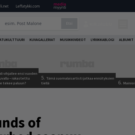
i.net
Leffatykki.com
Etsi
KIRJAUDU
ATUKULTTUURI
KUVAGALLERIAT
MUSIIKKIVIDEOT
LYRIIKKABLOGI
ALBUMIT
ali vihjailee ensi vuoden
5.
uvalla – rakastettu
Tämä suomalaisartisti jatkaa ennätyksien
6.
e tekee paluun?
tiellä
Mainioi
unds of