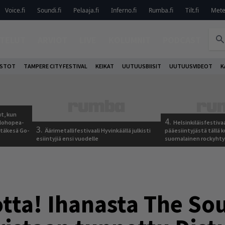
Voice.fi
Soundi.fi
Pelaaja.fi
Inferno.fi
Rumba.fi
Tilt.fi
Metel
TELUT
ARVIOT
LIVE
KOLUMNIT
PODCAST
OSTOT
TAMPERE CITY FESTIVAL
KEIKAT
UUTUUSBIISIT
UUTUUSVIDEOT
K
t, kun
4.
elohopea-
Helsinkiläisfestiva
3.
Jytäkesä Go-
Äärimetallifestivaali Hyvinkäällä julkisti
pääesiintyjästä tällä k
esiintyjiä ensi vuodelle
suomalainen rockyhty
totta! Ihanasta The So