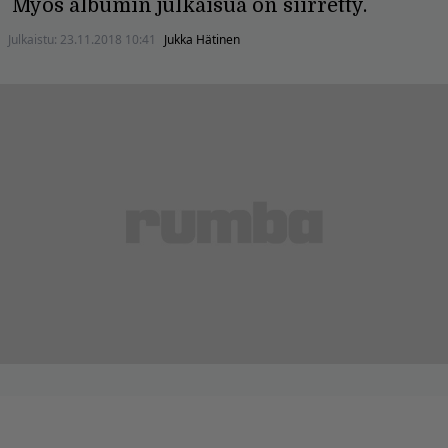
Myös albumin julkaisua on siirretty.
Julkaistu:
23.11.2018 10:41
Jukka Hätinen