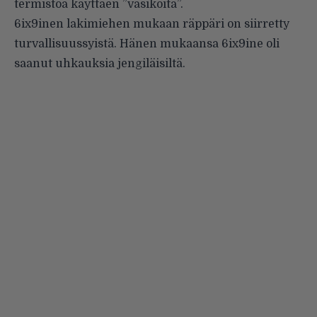
termistöä käyttäen ”vasikoita”.
6ix9inen lakimiehen mukaan räppäri on siirretty
turvallisuussyistä. Hänen mukaansa 6ix9ine oli
saanut uhkauksia jengiläisiltä.