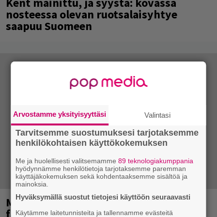
Kent mainittu, ja syystä: kovassa
nosteessa olevan ruotsalaisyhtye
saapuu Suomeen
Arvostamme yksityisyyttäsi
Valintasi
Tarvitsemme suostumuksesi tarjotaksemme
henkilökohtaisen käyttökokemuksen
Me ja huolellisesti valitsemamme
89 teknologiakumppania
hyödynnämme henkilötietoja tarjotaksemme paremman
käyttäjäkokemuksen sekä kohdentaaksemme sisältöä ja
mainoksia.
Hyväksymällä suostut tietojesi käyttöön seuraavasti
Mainioita uutisia Remu Aaltosen
faneille
Käytämme laitetunnisteita ja tallennamme evästeitä