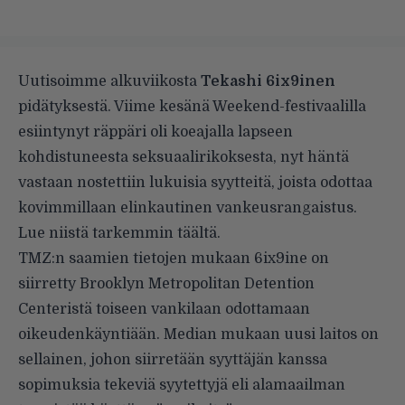
Uutisoimme
alkuviikosta
Tekashi 6ix9inen
pidätyksestä. Viime kesänä Weekend-festivaalilla
esiintynyt räppäri oli koeajalla lapseen
kohdistuneesta seksuaalirikoksesta, nyt häntä
vastaan nostettiin lukuisia syytteitä, joista odottaa
kovimmillaan elinkautinen vankeusrangaistus.
Lue niistä tarkemmin
täältä
.
TMZ:n
saamien tietojen mukaan 6ix9ine on
siirretty Brooklyn Metropolitan Detention
Centeristä toiseen vankilaan odottamaan
oikeudenkäyntiään. Median mukaan uusi laitos on
sellainen, johon siirretään syyttäjän kanssa
sopimuksia tekeviä syytettyjä eli alamaailman