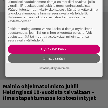
laitteellesi saadaksemme tietoja esimerkiksi sivuista, joilla
vierailit, IP-osoitteestasi sekä laitteesi ominaisuuksista.
Pääset tutustumaan yksityiskohtaisesti käyttötarkoituksiin ja
teknologiakumppaneihimme seuraavalla välilehdellä.
Hylkääminen voi vaikuttaa sivuston toimivuuteen ja
käytettävyyteen.
Jotkin teknologiamme voivat käsitellä tietoja myös ilman
suostumusta, jos niillä on siihen oikeutettu peruste. Voit
vastustaa tätä tai muuttaa asetuksiasi milloin tahansa
seuraavalla välilehdellä.
Hyväksyn kaikki
Omat valintani
Tietosuojakäytäntömme
Mainio ohjelmatoimisto juhlii
Helsingissä 10-vuotista taivaltaan –
ilmaistapahtumassa loistoesiintyjät