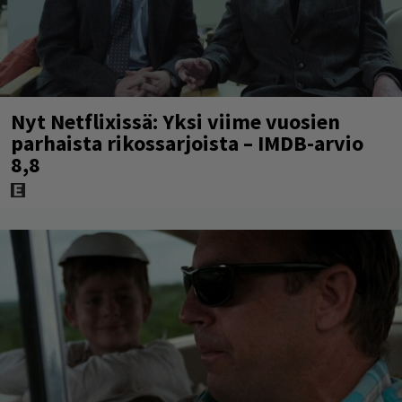
Nyt Netflixissä: Yksi viime vuosien
parhaista rikossarjoista – IMDB-arvio
8,8