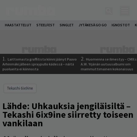
HAASTATTELUT
STEELFEST
SINGLET
JYTÄKESÄ GO GO
IGNOSTOT
K
1.
2.
Laittomasta graffitista kiinni jäänyt Paavo
Huomenna se ilmestyy – CMX:s
Arhinmäki jälleen spraypullo kädessä – näitä
A.W. Yrjänän uutuusalbumi om
puolueita ei kiinnosta
mammuttimainen kokonaisuus
Tekashi 6ix9ine
Lähde: Uhkauksia jengiläisiltä –
Tekashi 6ix9ine siirretty toiseen
vankilaan