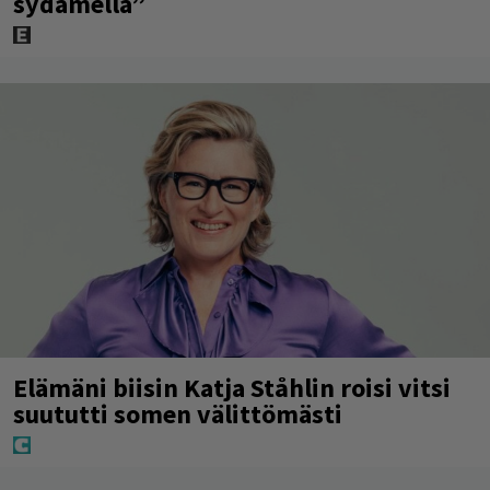
sydämellä”
Elämäni biisin Katja Ståhlin roisi vitsi
suututti somen välittömästi