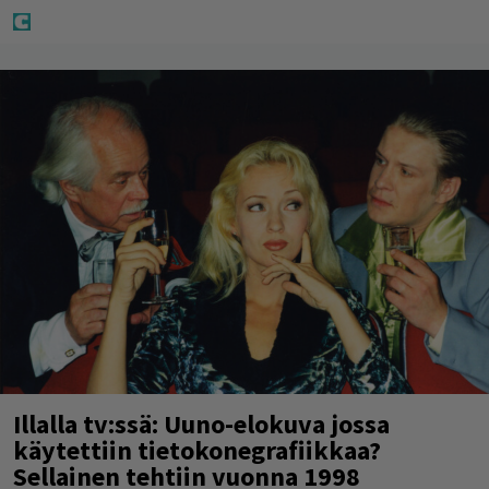
Illalla tv:ssä: Uuno-elokuva jossa
käytettiin tietokonegrafiikkaa?
Sellainen tehtiin vuonna 1998