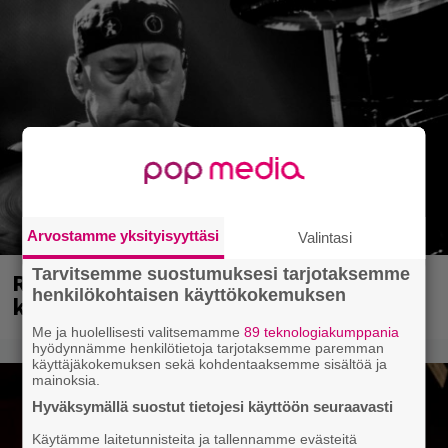
Arvostamme yksityisyyttäsi
Valintasi
Tarvitsemme suostumuksesi tarjotaksemme
Rushin Neil Peartista ilmestyy ensi
henkilökohtaisen käyttökokemuksen
kuussa dokumentti
Me ja huolellisesti valitsemamme
89 teknologiakumppania
hyödynnämme henkilötietoja tarjotaksemme paremman
käyttäjäkokemuksen sekä kohdentaaksemme sisältöä ja
mainoksia.
Hyväksymällä suostut tietojesi käyttöön seuraavasti
Käytämme laitetunnisteita ja tallennamme evästeitä