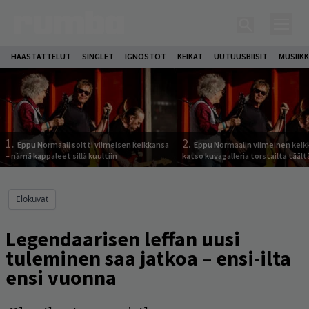
HAASTATTELUT
SINGLET
IGNOSTOT
KEIKAT
UUTUUSBIISIT
MUSIIKK
1.
2.
Eppu Normaali soitti viimeisen keikkansa
Eppu Normaalin viimeinen keik
– nämä kappaleet sillä kuultiin
katso kuvagalleria torstailta täält
Elokuvat
Legendaarisen leffan uusi
tuleminen saa jatkoa – ensi-ilta
ensi vuonna