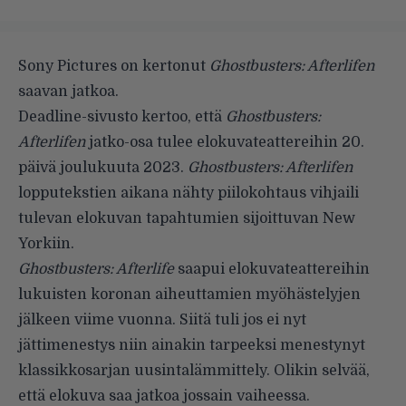
Sony Pictures on kertonut
Ghostbusters: Afterlifen
saavan jatkoa.
Deadline-sivusto
kertoo
, että
Ghostbusters:
Afterlifen
jatko-osa tulee elokuvateattereihin 20.
päivä joulukuuta 2023.
Ghostbusters: Afterlifen
lopputekstien aikana nähty piilokohtaus vihjaili
tulevan elokuvan tapahtumien sijoittuvan New
Yorkiin.
Ghostbusters: Afterlife
saapui elokuvateattereihin
lukuisten koronan aiheuttamien myöhästelyjen
jälkeen viime vuonna. Siitä tuli jos ei nyt
jättimenestys niin ainakin tarpeeksi menestynyt
klassikkosarjan uusintalämmittely. Olikin selvää,
että elokuva saa jatkoa jossain vaiheessa.