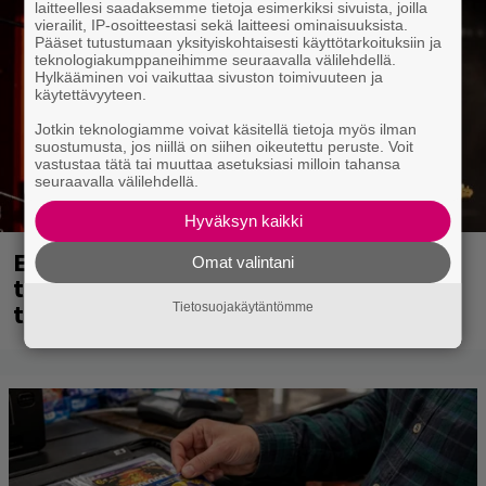
laitteellesi saadaksemme tietoja esimerkiksi sivuista, joilla
vierailit, IP-osoitteestasi sekä laitteesi ominaisuuksista.
Pääset tutustumaan yksityiskohtaisesti käyttötarkoituksiin ja
teknologiakumppaneihimme seuraavalla välilehdellä.
Hylkääminen voi vaikuttaa sivuston toimivuuteen ja
käytettävyyteen.
Jotkin teknologiamme voivat käsitellä tietoja myös ilman
suostumusta, jos niillä on siihen oikeutettu peruste. Voit
vastustaa tätä tai muuttaa asetuksiasi milloin tahansa
seuraavalla välilehdellä.
Hyväksyn kaikki
Eppu Normaalin viimeinen keikka
Omat valintani
tänään – katso kuvagalleria torstailta
täältä
Tietosuojakäytäntömme