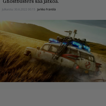
Ghostbusters saa jatkoa.
Julkaistu:
30.6.2022 00:15
Jarkko Fräntilä