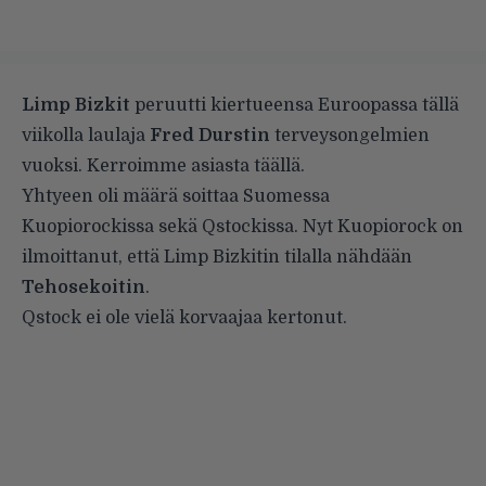
Limp Bizkit
peruutti kiertueensa Euroopassa tällä
viikolla laulaja
Fred Durstin
terveysongelmien
vuoksi. Kerroimme asiasta
täällä
.
Yhtyeen oli määrä soittaa Suomessa
Kuopiorockissa sekä Qstockissa. Nyt Kuopiorock on
ilmoittanut, että Limp Bizkitin tilalla nähdään
Tehosekoitin
.
Qstock ei ole vielä korvaajaa kertonut.