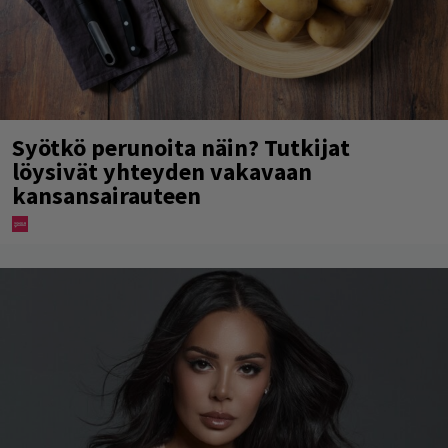
Syötkö perunoita näin? Tutkijat
löysivät yhteyden vakavaan
kansansairauteen