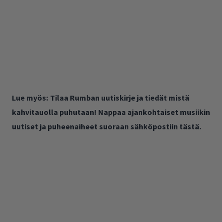
Lue myös:
Tilaa Rumban uutiskirje ja tiedät mistä
kahvitauolla puhutaan! Nappaa ajankohtaiset musiikin
uutiset ja puheenaiheet suoraan sähköpostiin tästä.