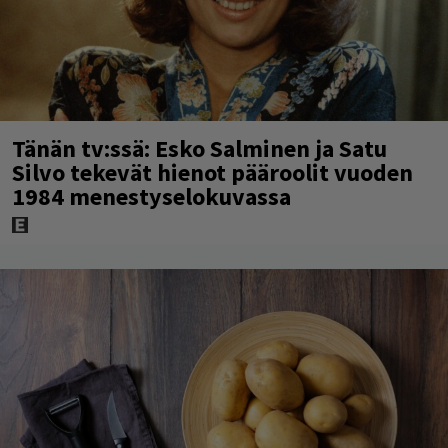
Tänän tv:ssä: Esko Salminen ja Satu
Silvo tekevät hienot pääroolit vuoden
1984 menestyselokuvassa