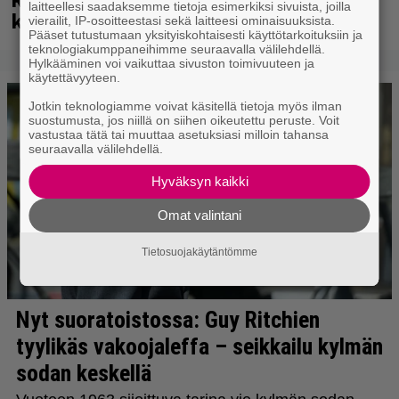
laitteellesi saadaksemme tietoja esimerkiksi sivuista, joilla
kuussa dokumentti
vierailit, IP-osoitteestasi sekä laitteesi ominaisuuksista.
Pääset tutustumaan yksityiskohtaisesti käyttötarkoituksiin ja
teknologiakumppaneihimme seuraavalla välilehdellä.
Hylkääminen voi vaikuttaa sivuston toimivuuteen ja
käytettävyyteen.
Jotkin teknologiamme voivat käsitellä tietoja myös ilman
suostumusta, jos niillä on siihen oikeutettu peruste. Voit
vastustaa tätä tai muuttaa asetuksiasi milloin tahansa
seuraavalla välilehdellä.
Hyväksyn kaikki
Omat valintani
Tietosuojakäytäntömme