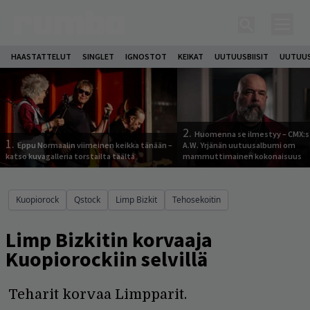
HAASTATTELUT
SINGLET
IGNOSTOT
KEIKAT
UUTUUSBIISIT
UUTUUS
2.
Huomenna se ilmestyy – CMX:s
1.
Eppu Normaalin viimeinen keikka tänään –
A.W. Yrjänän uutuusalbumi om
katso kuvagalleria torstailta täältä
mammuttimainen kokonaisuus
Kuopiorock
Qstock
Limp Bizkit
Tehosekoitin
Limp Bizkitin korvaaja
Kuopiorockiin selvillä
Teharit korvaa Limpparit.