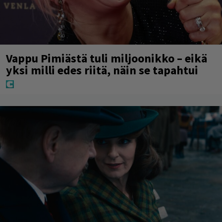
Vappu Pimiästä tuli miljoonikko – eikä
yksi milli edes riitä, näin se tapahtui