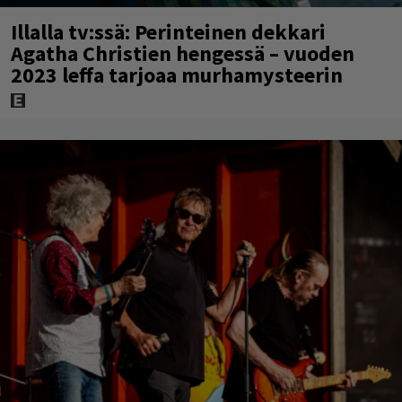
Illalla tv:ssä: Perinteinen dekkari
Agatha Christien hengessä – vuoden
2023 leffa tarjoaa murhamysteerin