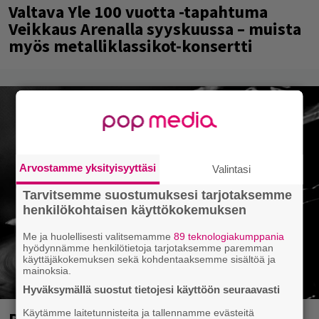
Valtava Yle 100 vuotta -tapahtuma
Veikkaus Arenalla syyskuussa – muista
myös metalliklassikot-konsertti
Arvostamme yksityisyyttäsi
Valintasi
Tarvitsemme suostumuksesi tarjotaksemme
henkilökohtaisen käyttökokemuksen
Me ja huolellisesti valitsemamme
89 teknologiakumppania
hyödynnämme henkilötietoja tarjotaksemme paremman
käyttäjäkokemuksen sekä kohdentaaksemme sisältöä ja
mainoksia.
Hyväksymällä suostut tietojesi käyttöön seuraavasti
Käytämme laitetunnisteita ja tallennamme evästeitä
Rushin Neail Peartista ilmestyy ensi