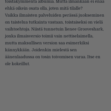
toistakymmentä albumia. Mutta ilmankaan ei enää
ehkä oikein osata olla, joten mitä tilalle?
Vaikka ilmaisten palveluiden perässä juokseminen
on taistelua tutkainta vastaan, toistaiseksi on vielä
vaihtoehtoja. Niistä tunnetuin lienee Grooveshark,
jonka ilmaisversio toimii vain nettiselaimella,
mutta maksullisen version saa esimerkiksi
kännykkään. Joidenkin mielestä sen
äänenlaadussa on tosin toivomisen varaa. Itse en
ole kokeillut.