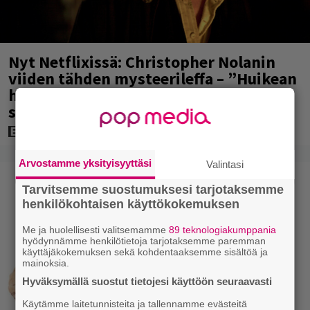
Nyt Netflixissä: Christopher Nolanin
viiden tähden mysteerileffa – ”Huikean
hienosti kirjoitettu yllätyskäänteiden
sarja”
Arvostamme yksityisyyttäsi
Valintasi
Tarvitsemme suostumuksesi tarjotaksemme
henkilökohtaisen käyttökokemuksen
Me ja huolellisesti valitsemamme
89 teknologiakumppania
hyödynnämme henkilötietoja tarjotaksemme paremman
käyttäjäkokemuksen sekä kohdentaaksemme sisältöä ja
mainoksia.
Hyväksymällä suostut tietojesi käyttöön seuraavasti
Käytämme laitetunnisteita ja tallennamme evästeitä