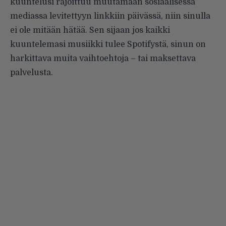
kuuntelusi rajoittuu muutamaan sosiaalisessa
mediassa levitettyyn linkkiin päivässä, niin sinulla
ei ole mitään hätää. Sen sijaan jos kaikki
kuuntelemasi musiikki tulee Spotifystä, sinun on
harkittava muita vaihtoehtoja – tai maksettava
palvelusta.