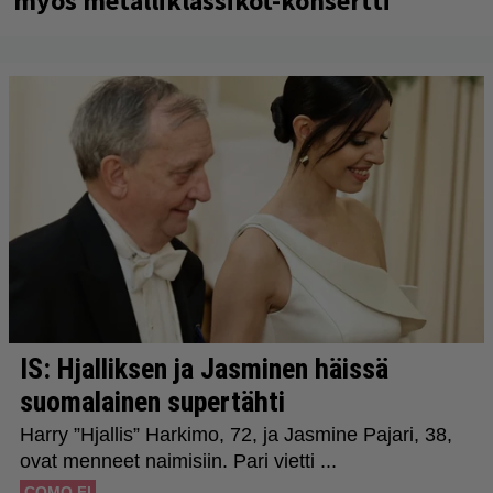
myös metalliklassikot-konsertti