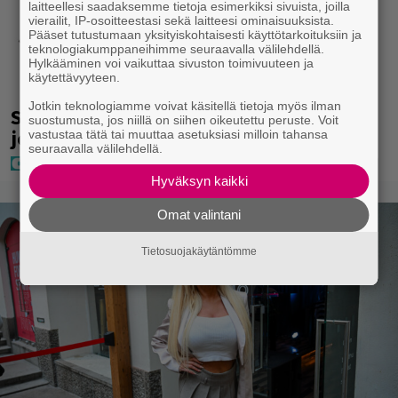
laitteellesi saadaksemme tietoja esimerkiksi sivuista, joilla
vierailit, IP-osoitteestasi sekä laitteesi ominaisuuksista.
Pääset tutustumaan yksityiskohtaisesti käyttötarkoituksiin ja
teknologiakumppaneihimme seuraavalla välilehdellä.
Hylkääminen voi vaikuttaa sivuston toimivuuteen ja
käytettävyyteen.
Jotkin teknologiamme voivat käsitellä tietoja myös ilman
Seiska: Laulaja Frederik lyttäsi Eput –
suostumusta, jos niillä on siihen oikeutettu peruste. Voit
johan oli taas kielen käyttöä
vastustaa tätä tai muuttaa asetuksiasi milloin tahansa
seuraavalla välilehdellä.
Hyväksyn kaikki
Omat valintani
Tietosuojakäytäntömme