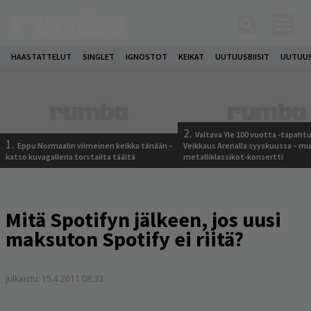
HAASTATTELUT
SINGLET
IGNOSTOT
KEIKAT
UUTUUSBIISIT
UUTUUS
2.
Valtava Yle 100 vuotta -tapah
1.
Eppu Normaalin viimeinen keikka tänään –
Veikkaus Arenalla syyskuussa – m
katso kuvagalleria torstailta täältä
metalliklassikot-konsertti
Mitä Spotifyn jälkeen, jos uusi
maksuton Spotify ei riitä?
Julkaistu:
15.4.2011 08:33