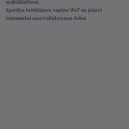
mobiililaitteen.
Spotifyn brittiläinen vastine We7 on jäänyt
toistaiseksi saarivaltakunnan iloksi.