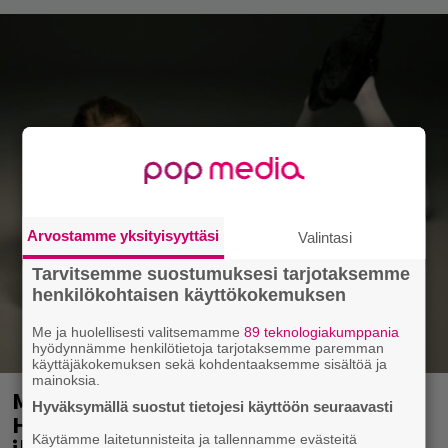
Arvostamme yksityisyyttäsi
Valintasi
Tarvitsemme suostumuksesi tarjotaksemme
henkilökohtaisen käyttökokemuksen
Me ja huolellisesti valitsemamme
89 teknologiakumppania
hyödynnämme henkilötietoja tarjotaksemme paremman
käyttäjäkokemuksen sekä kohdentaaksemme sisältöä ja
mainoksia.
Mainio ohjelmatoimisto juhlii
Hyväksymällä suostut tietojesi käyttöön seuraavasti
Helsingissä 10-vuotista taivaltaan –
Käytämme laitetunnisteita ja tallennamme evästeitä