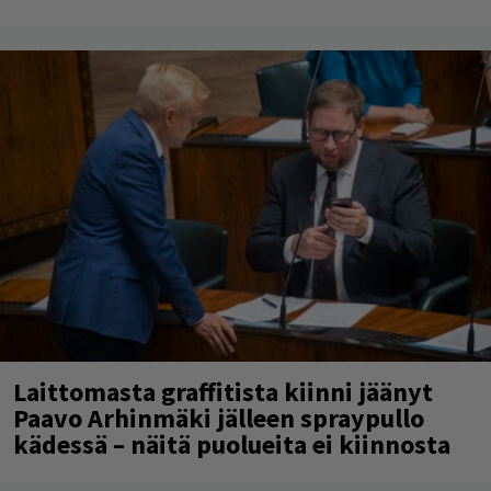
Laittomasta graffitista kiinni jäänyt
Paavo Arhinmäki jälleen spraypullo
kädessä – näitä puolueita ei kiinnosta