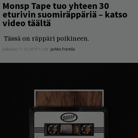
Monsp Tape tuo yhteen 30
eturivin suomiräppäriä – katso
video täältä
Tässä on räppäri poikineen.
Julkaistu:
11.10.2019 11:30
Jarkko Fräntilä