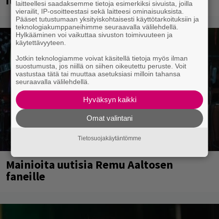
ilmaistapahtumassa loistoesiintyjät
laitteellesi saadaksemme tietoja esimerkiksi sivuista, joilla
vierailit, IP-osoitteestasi sekä laitteesi ominaisuuksista.
Pääset tutustumaan yksityiskohtaisesti käyttötarkoituksiin ja
teknologiakumppaneihimme seuraavalla välilehdellä.
Hylkääminen voi vaikuttaa sivuston toimivuuteen ja
käytettävyyteen.
Jotkin teknologiamme voivat käsitellä tietoja myös ilman
suostumusta, jos niillä on siihen oikeutettu peruste. Voit
vastustaa tätä tai muuttaa asetuksiasi milloin tahansa
seuraavalla välilehdellä.
Hyväksyn kaikki
Omat valintani
Tietosuojakäytäntömme
Mainioita uutisia Remu Aaltosen
faneille