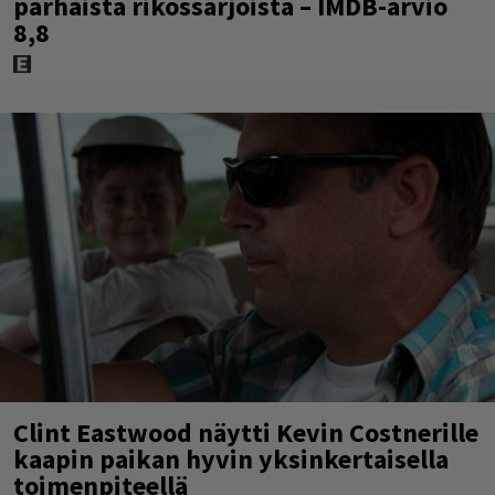
parhaista rikossarjoista – IMDB-arvio
8,8
Clint Eastwood näytti Kevin Costnerille
kaapin paikan hyvin yksinkertaisella
toimenpiteellä