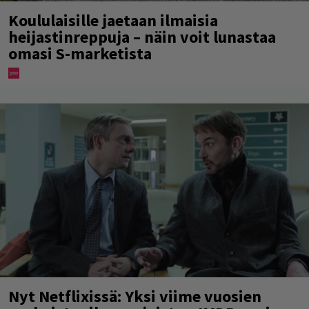
Koululaisille jaetaan ilmaisia
heijastinreppuja – näin voit lunastaa
omasi S-marketista
Nyt Netflixissä: Yksi viime vuosien