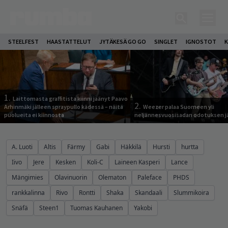
STEELFEST
HAASTATTELUT
JYTÄKESÄ GO GO
SINGLET
IGNOSTOT
K
1.
Laittomasta graffitista kiinni jäänyt Paavo
2.
Arhinmäki jälleen spraypullo kädessä – näitä
Weezer palaa Suomeen yli
puolueita ei kiinnosta
neljännesvuosisadan odotuksen j
A. Luoti
Altis
Färmy
Gabi
Häkkilä
Hursti
hurtta
Iivo
Jere
Kesken
Koli-C
Laineen Kasperi
Lance
Mängimies
Olavinuorin
Olematon
Paleface
PHDS
rankkalinna
Rivo
Rontti
Shaka
Skandaali
Slummikoira
Snäfä
Steen1
Tuomas Kauhanen
Yakobi