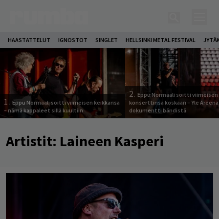
HAASTATTELUT
IGNOSTOT
SINGLET
HELLSINKI METAL FESTIVAL
JYTÄ
2.
Eppu Normaali soitti viimeisen
1.
Eppu Normaali soitti viimeisen keikkansa
konserttinsa koskaan – Yle Areena
– nämä kappaleet sillä kuultiin
dokumentti bändistä
Artistit:
Laineen Kasperi