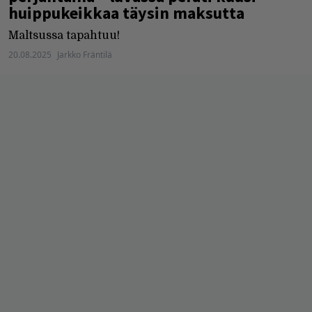
huippukeikkaa täysin maksutta
Maltsussa tapahtuu!
20.08.2025
Jarkko Fräntilä