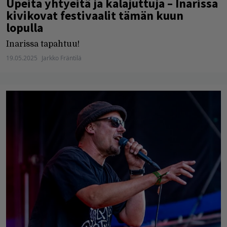
Upeita yhtyeitä ja kalajuttuja – Inarissa
kivikovat festivaalit tämän kuun
lopulla
Inarissa tapahtuu!
19.05.2025
Jarkko Fräntilä