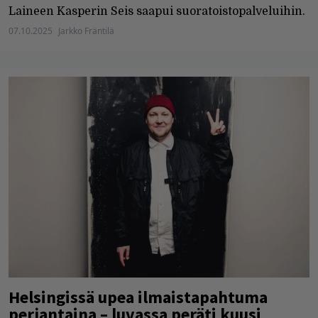
Laineen Kasperin Seis saapui suoratoistopalveluihin.
07.10.2025
Jarkko Fräntilä
Helsingissä upea ilmaistapahtuma
perjantaina – luvassa peräti kuusi