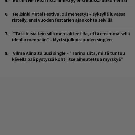
Rushin Neil Peartista ilmestyy ensi kuussa dokumentti
Hellsinki Metal Festival oli menestys – syksyllä luvassa
risteily, ensi vuoden festarien ajankohta selvillä
”Tätä biisiä tein sillä mentaliteetilla, että ensimmäisellä
idealla mennään” – Myrtsi julkaisi uuden singlen
Vilma Alinalta uusi single – ”Tarina siitä, miltä tuntuu
kävellä pää pystyssä kohti itse aiheutettua myrskyä”