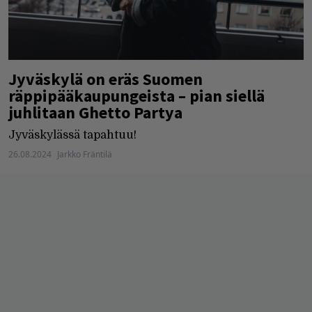
Jyväskylä on eräs Suomen
räppipääkaupungeista – pian siellä
juhlitaan Ghetto Partya
Jyväskylässä tapahtuu!
26.08.2024
Jarkko Fräntilä