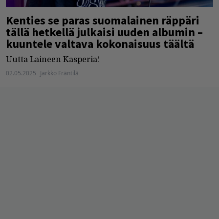
Kenties se paras suomalainen räppäri
tällä hetkellä julkaisi uuden albumin –
kuuntele valtava kokonaisuus täältä
Uutta Laineen Kasperia!
02.05.2025
Jarkko Fräntilä