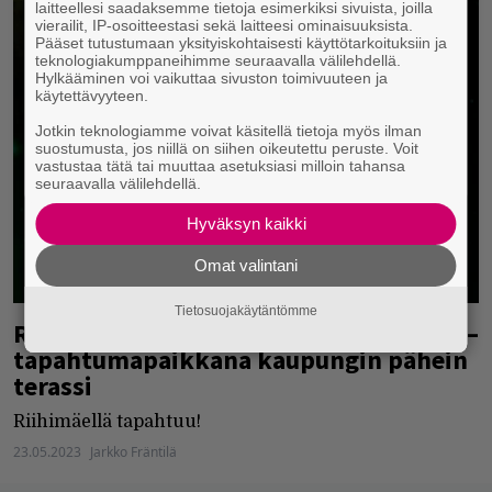
laitteellesi saadaksemme tietoja esimerkiksi sivuista, joilla
vierailit, IP-osoitteestasi sekä laitteesi ominaisuuksista.
Pääset tutustumaan yksityiskohtaisesti käyttötarkoituksiin ja
teknologiakumppaneihimme seuraavalla välilehdellä.
Hylkääminen voi vaikuttaa sivuston toimivuuteen ja
käytettävyyteen.
Jotkin teknologiamme voivat käsitellä tietoja myös ilman
suostumusta, jos niillä on siihen oikeutettu peruste. Voit
vastustaa tätä tai muuttaa asetuksiasi milloin tahansa
seuraavalla välilehdellä.
Hyväksyn kaikki
Omat valintani
Tietosuojakäytäntömme
Riihimäellä räppiä Riot-minifestareilla –
tapahtumapaikkana kaupungin pähein
terassi
Riihimäellä tapahtuu!
23.05.2023
Jarkko Fräntilä