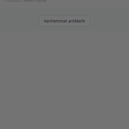
17.05.2023
Jarkko Fräntilä
Artikkelien
Vanhemmat artikkelit
selaus