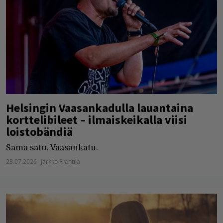
Helsingin Vaasankadulla lauantaina
korttelibileet – ilmaiskeikalla viisi
loistobändiä
Sama satu, Vaasankatu.
23.07.2026
Jarkko Fräntilä