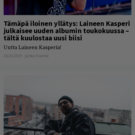
Tämäpä iloinen yllätys: Laineen Kasperi
julkaisee uuden albumin toukokuussa –
tältä kuulostaa uusi biisi
Uutta Laineen Kasperia!
28.03.2025
Jarkko Fräntilä