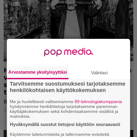
Helsingissä on järjestetty jo muutaman
Arvostamme yksityisyyttäsi
Valintasi
vuoden ajan kenties parhaita
suomiräppibileitä – kesällä mennään
Tarvitsemme suostumuksesi tarjotaksemme
taas peräti kahdesti
henkilökohtaisen käyttökokemuksen
Räp Päivät tulevat taas.
Me ja huolellisesti valitsemamme
89 teknologiakumppania
hyödynnämme henkilötietoja tarjotaksemme paremman
26.06.2023
Jarkko Fräntilä
käyttäjäkokemuksen sekä kohdentaaksemme sisältöä ja
mainoksia.
Hyväksymällä suostut tietojesi käyttöön seuraavasti
Käytämme laitetunnisteita ja tallennamme evästeitä