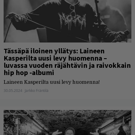
Tässäpä iloinen yllätys: Laineen
Kasperilta uusi levy huomenna –
luvassa vuoden räjähtävin ja raivokkain
hip hop -albumi
Laineen Kasperilta uusi levy huomenna!
30.05.2024
Jarkko Fräntilä