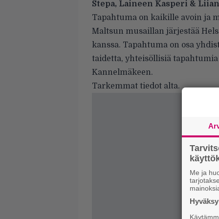
Stepa, Laineen Kasperi & Liian
Tapahtuma on kaikille avoin ja 
Maltsun musaillan järjestää Hels
kanssa. Tapahtuma on osa yhdist
taidetta, yhteisöllisiä tapahtum
Kannelmäkeen.
Tarkemmat tiedot alta.
Ar
Tarvit
käytt
Me ja huo
tarjotak
mainoksi
Hyväksym
Käytämme 