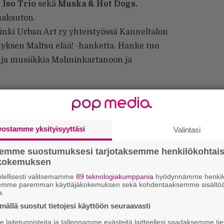
 Iso Trio
sekä
Muska & Hot Dogs.
maksuton.
inki Urban Art ry yhteistyössä Kanneltalon
yksen Maltsu elää! -hanketta. Hanke tuo
ia ja musiikkia Malminkartanoon ja
vostamme yksityisyyttäsi
Valintasi
semme suostumuksesi tarjotaksemme henkilökohtai
ökokemuksen
lellisesti valitsemamme
89 teknologiakumppania
hyödynnämme henkilö
semme paremman käyttäjäkokemuksen sekä kohdentaaksemme sisältöä
a.
ällä suostut tietojesi käyttöön seuraavasti
W
laitetunnisteita ja tallennamme evästeitä laitteellesi saadaksemme tie