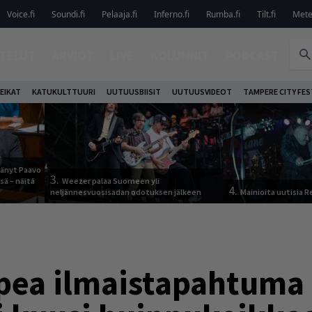
Voice.fi
Soundi.fi
Pelaaja.fi
Inferno.fi
Rumba.fi
Tilt.fi
Metel
TELUT
ARVIOT
LIVE
KOLUMNIT
PODCAST
EIKAT
KATUKULTTUURI
UUTUUSBIISIT
UUTUUSVIDEOT
TAMPERE CITY FES
jäänyt Paavo
3.
sä – näitä
Weezer palaa Suomeen yli
4.
neljännesvuosisadan odotuksen jälkeen
Mainioita uutisia 
pea ilmaistapahtuma 