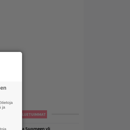
sen
tietoja
 ja
LUETUIMMAT
eezer palaa Suomeen yli
toja