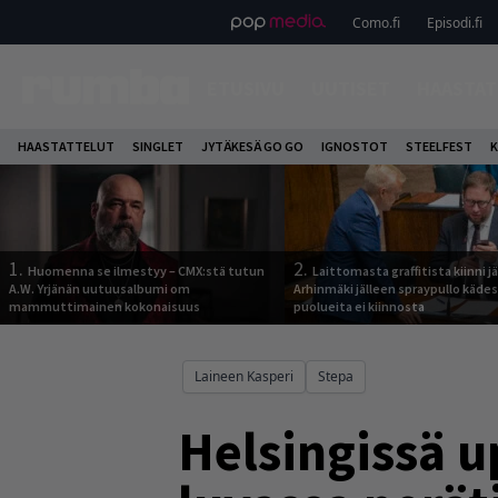
Como.fi
Episodi.fi
ETUSIVU
UUTISET
HAASTAT
HAASTATTELUT
SINGLET
JYTÄKESÄ GO GO
IGNOSTOT
STEELFEST
K
1.
2.
Huomenna se ilmestyy – CMX:stä tutun
Laittomasta graffitista kiinni 
A.W. Yrjänän uutuusalbumi om
Arhinmäki jälleen spraypullo kädes
mammuttimainen kokonaisuus
puolueita ei kiinnosta
Laineen Kasperi
Stepa
Helsingissä u