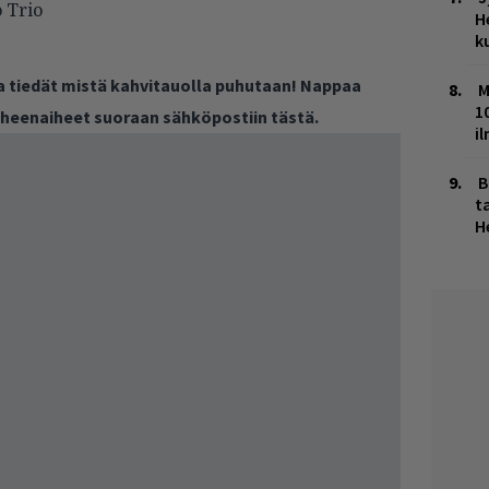
 Trio
H
k
ja tiedät mistä kahvitauolla puhutaan! Nappaa
M
1
puheenaiheet suoraan sähköpostiin tästä.
i
B
ta
H