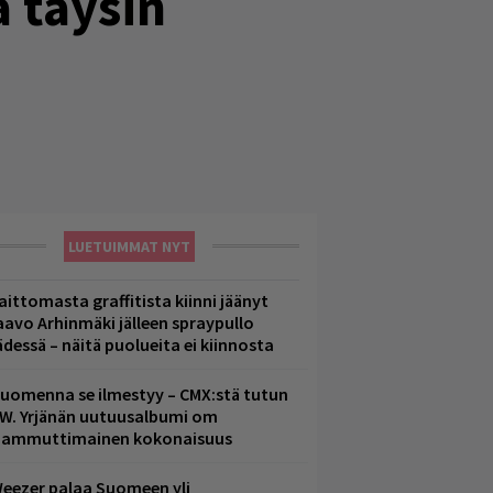
 täysin
LUETUIMMAT NYT
aittomasta graffitista kiinni jäänyt
aavo Arhinmäki jälleen spraypullo
ädessä – näitä puolueita ei kiinnosta
uomenna se ilmestyy – CMX:stä tutun
.W. Yrjänän uutuusalbumi om
ammuttimainen kokonaisuus
eezer palaa Suomeen yli