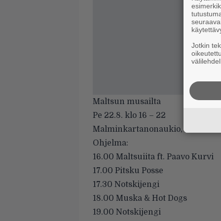
esimerkiks
tutustuma
seuraaval
käytettäv
Jotkin te
oikeutett
välilehdel
Maltsun musailta
Pe 22.8. klo 16 – 22
Malminkartanonaukio, Helsinki
Ohjelma:
16.00 Maltsuiita ft. Paavo Kurvi
17.00 Pitsku Posse
17.30 Notskijengi
18.00 Muska & Hot Dogs
19.00 Notskijengi