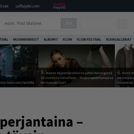
i.net
Leffatykki.com
Etsi
KIRJAUDU
TIVAL
MUSIIKKIVIDEOT
ALBUMIT
FLOW
FLOW FESTIVAL
KUVAGALLERIAT
5.
6.
Mainio ohjelmatoimisto juhlii Helsingissä
Kent ma
10-vuotista taivaltaan – ilmaistapahtumassa
nosteessa
Remu Aaltosen faneille
loistoesiintyjät
Suomeen
perjantaina –