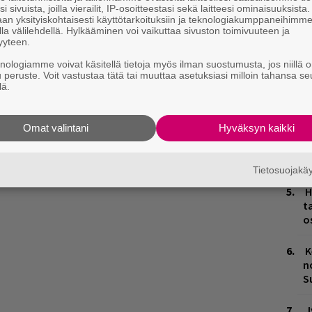
i sivuista, joilla vierailit, IP-osoitteestasi sekä laitteesi ominaisuuksista
n
an yksityiskohtaisesti käyttötarkoituksiin ja teknologiakumppaneihimm
la välilehdellä. Hylkääminen voi vaikuttaa sivuston toimivuuteen ja
L
yyteen.
P
knologiamme voivat käsitellä tietoja myös ilman suostumusta, jos niillä o
k
u peruste. Voit vastustaa tätä tai muuttaa asetuksiasi milloin tahansa se
lä.
H
A
Omat valintani
Hyväksyn kaikki
m
M
Tietosuojak
H
t
o
K
n
S
J