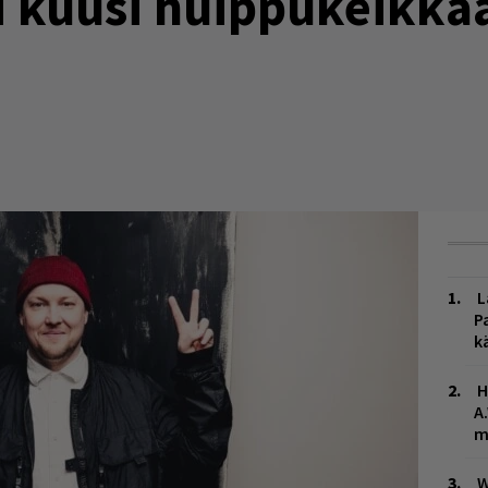
i kuusi huippukeikkaa
L
P
k
H
A
m
W