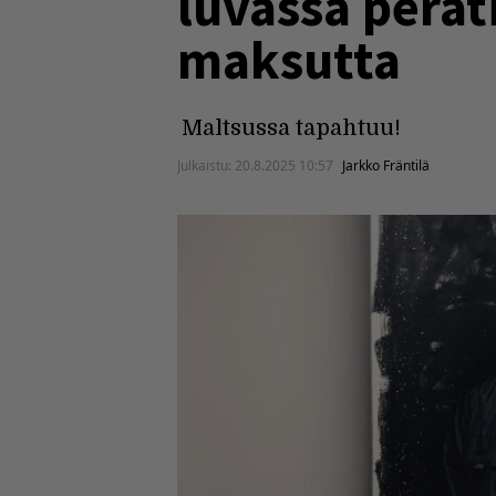
luvassa perät
maksutta
Maltsussa tapahtuu!
Julkaistu:
20.8.2025 10:57
Jarkko Fräntilä