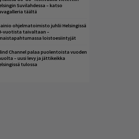
elsingin Suvilahdessa – katso
uvagalleria täältä
ainio ohjelmatoimisto juhlii Helsingissä
0-vuotista taivaltaan –
lmaistapahtumassa loistoesiintyjät
lind Channel palaa puolentoista vuoden
uolta – uusi levy ja jättikeikka
elsingissä tulossa