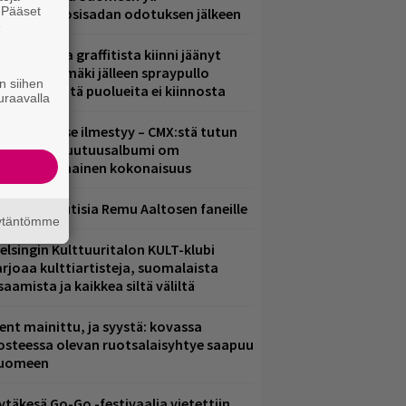
. Pääset
eljännesvuosisadan odotuksen jälkeen
e
aittomasta graffitista kiinni jäänyt
aavo Arhinmäki jälleen spraypullo
n siihen
ädessä – näitä puolueita ei kiinnosta
uraavalla
uomenna se ilmestyy – CMX:stä tutun
.W. Yrjänän uutuusalbumi om
ammuttimainen kokonaisuus
ainioita uutisia Remu Aaltosen faneille
äytäntömme
elsingin Kulttuuritalon KULT-klubi
arjoaa kulttiartisteja, suomalaista
saamista ja kaikkea siltä väliltä
ent mainittu, ja syystä: kovassa
osteessa olevan ruotsalaisyhtye saapuu
uomeen
ytäkesä Go-Go -festivaalia vietettiin