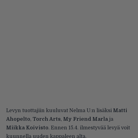
Levyn tuottajiin kuuluvat Nelma U:n lisäksi
Matti
Ahopelto
,
Torch Arts
,
My Friend Marla
ja
Miikka Koivisto
. Ennen 15.4. ilmestyvää levyä voit
kuunnella uuden kappaleen alta.