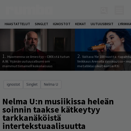
HAASTATTELUT
SINGLET
IGNOSTOT
KEIKAT
UUTUUSBIISIT
LYRIIKK
1.
2.
Huomenna se ilmestyy – CMX:stä tutun
Valtava Yle 100 vuotta -tapah
A.W. Yrjänän uutuusalbumi om
Veikkaus Arenalla syyskuussa – m
mammuttimainen kokonaisuus
metalliklassikot-konsertti
ignostot
Singlet
Nelma U
Nelma U:n musiikissa heleän
soinnin taakse kätkeytyy
tarkkanäköistä
intertekstuaalisuutta