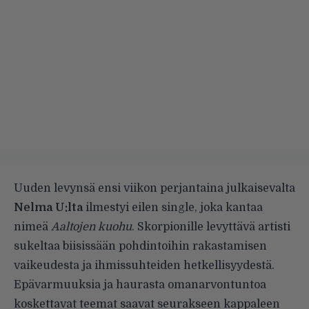
Uuden levynsä ensi viikon perjantaina julkaisevalta
Nelma U:lta
ilmestyi eilen single, joka kantaa
nimeä
Aaltojen
kuohu
. Skorpionille levyttävä artisti
sukeltaa biisissään pohdintoihin rakastamisen
vaikeudesta ja ihmissuhteiden hetkellisyydestä.
Epävarmuuksia ja haurasta omanarvontuntoa
koskettavat teemat saavat seurakseen kappaleen