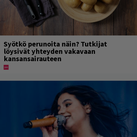
Syötkö perunoita näin? Tutkijat
löysivät yhteyden vakavaan
kansansairauteen