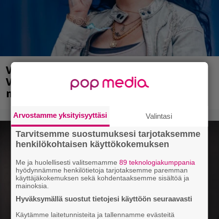
Valtava Yle 100 vuotta -tapahtuma
Veikkaus Arenalla syyskuussa – muista
myös metalliklassikot-konsertti
Arvostamme yksityisyyttäsi
Valintasi
Tarvitsemme suostumuksesi tarjotaksemme
henkilökohtaisen käyttökokemuksen
Me ja huolellisesti valitsemamme
89 teknologiakumppania
hyödynnämme henkilötietoja tarjotaksemme paremman
käyttäjäkokemuksen sekä kohdentaaksemme sisältöä ja
mainoksia.
Hyväksymällä suostut tietojesi käyttöön seuraavasti
Käytämme laitetunnisteita ja tallennamme evästeitä