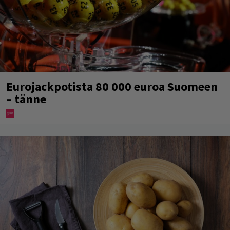
Eurojackpotista 80 000 euroa Suomeen
– tänne