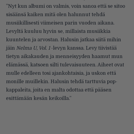
”Nyt kun albumi on valmis, voin sanoa että se sitoo
sisäänsä kaiken mitä olen halunnut tehdä
musiikillisesti viimeisen parin vuoden aikana.
Levyltä kuuluu hyvin se, millaista musiikkia
kuuntelen ja arvostan. Halusin jatkaa siitä mihin
jäin
Nelma U, Vol. 1
-levyn kanssa. Levy tiivistää
tietyn aikakauden ja menneisyyden haamut mun
elämässä, katsoen silti tulevaisuuteen. Aiheet ovat
mulle edelleen tosi ajankohtaisia, ja uskon että
monille muillekin. Halusin tehdä tarttuvia pop-
kappaleita, joita en malta odottaa että pääsen
esittämään kesän keikoilla.”