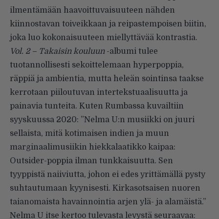
ilmentämään haavoittuvaisuuteen nähden
kiinnostavan toiveikkaan ja reipastempoisen biitin,
joka luo kokonaisuuteen miellyttävää kontrastia.
Vol. 2 – Takaisin kouluun
-albumi tulee
tuotannollisesti sekoittelemaan hyperpoppia,
räppiä ja ambientia, mutta heleän sointinsa taakse
kerrotaan piiloutuvan intertekstuaalisuutta ja
painavia tunteita. Kuten
Rumbassa kuvailtiin
syyskuussa 2020: ”Nelma U:n musiikki on juuri
sellaista, mitä kotimaisen indien ja muun
marginaalimusiikin hiekkalaatikko kaipaa:
Outsider-poppia ilman tunkkaisuutta. Sen
tyyppistä naiiviutta, johon ei edes yrittämällä pysty
suhtautumaan kyynisesti. Kirkasotsaisen nuoren
taianomaista havainnointia arjen ylä- ja alamäistä.”
Nelma U itse kertoo tulevasta levystä seuraavaa: