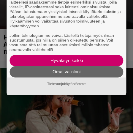
laitteellesi saadaksemme tietoja esimerkiksi sivuista, joilla
vierailit, IP-osoitteestasi sekä laitteesi ominaisuuksista.
Pääset tutustumaan yksityiskohtaisesti käyttötarkoituksiin ja
teknologiakumppaneihimme seuraavalla välilehdellä.
Hylkääminen voi vaikuttaa sivuston toimivuuteen ja
käytettävyyteen.
Huomenna se ilmestyy – CMX:stä tutun
Jotkin teknologiamme voivat käsitellä tietoja myös ilman
suostumusta, jos niillä on siihen oikeutettu peruste. Voit
A.W. Yrjänän uutuusalbumi om
vastustaa tätä tai muuttaa asetuksiasi milloin tahansa
mammuttimainen kokonaisuus
seuraavalla välilehdellä.
Hyväksyn kaikki
Omat valintani
Tietosuojakäytäntömme