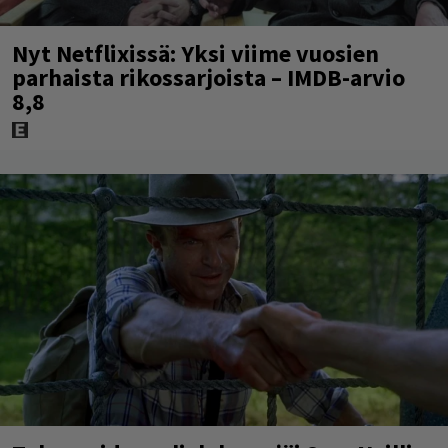
Nyt Netflixissä: Yksi viime vuosien
parhaista rikossarjoista – IMDB-arvio
8,8