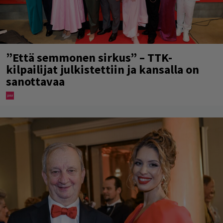
”Että semmonen sirkus” – TTK-
kilpailijat julkistettiin ja kansalla on
sanottavaa