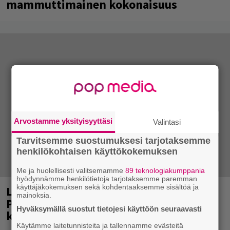
mammuttimainen kokonaisuus
Arvostamme yksityisyyttäsi
Valintasi
Tarvitsemme suostumuksesi tarjotaksemme
henkilökohtaisen käyttökokemuksen
Me ja huolellisesti valitsemamme
89 teknologiakumppania
hyödynnämme henkilötietoja tarjotaksemme paremman
käyttäjäkokemuksen sekä kohdentaaksemme sisältöä ja
Laittomasta graffitista kiinni jäänyt
mainoksia.
Paavo Arhinmäki jälleen spraypullo
Hyväksymällä suostut tietojesi käyttöön seuraavasti
kädessä – näitä puolueita ei kiinnosta
Käytämme laitetunnisteita ja tallennamme evästeitä