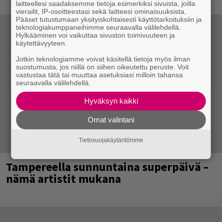
laitteellesi saadaksemme tietoja esimerkiksi sivuista, joilla
vierailit, IP-osoitteestasi sekä laitteesi ominaisuuksista.
Pääset tutustumaan yksityiskohtaisesti käyttötarkoituksiin ja
teknologiakumppaneihimme seuraavalla välilehdellä.
Hylkääminen voi vaikuttaa sivuston toimivuuteen ja
käytettävyyteen.
Jotkin teknologiamme voivat käsitellä tietoja myös ilman
suostumusta, jos niillä on siihen oikeutettu peruste. Voit
vastustaa tätä tai muuttaa asetuksiasi milloin tahansa
seuraavalla välilehdellä.
Hyväksyn kaikki
Omat valintani
Tietosuojakäytäntömme
Tampereella sunnuntaina superpäivä –
nämä artistit mukana