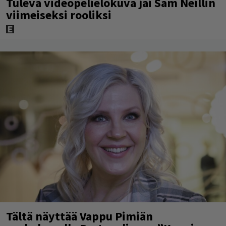
Tuleva videopelielokuva jäi Sam Neillin
viimeiseksi rooliksi
Tältä näyttää Vappu Pimiän