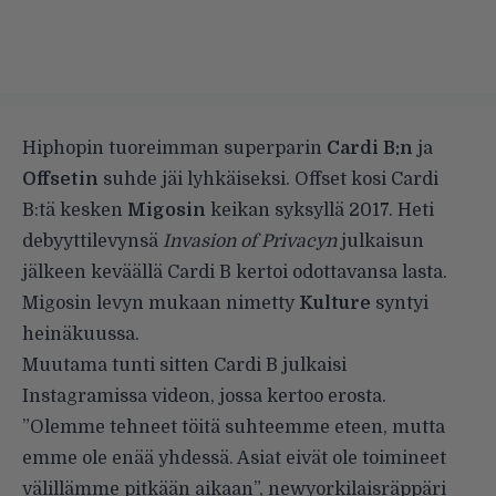
Hiphopin tuoreimman superparin
Cardi B:n
ja
Offsetin
suhde jäi lyhkäiseksi. Offset kosi Cardi
B:tä kesken
Migosin
keikan syksyllä 2017. Heti
debyyttilevynsä
Invasion of Privacyn
julkaisun
jälkeen keväällä Cardi B kertoi odottavansa lasta.
Migosin levyn mukaan nimetty
Kulture
syntyi
heinäkuussa.
Muutama tunti sitten Cardi B julkaisi
Instagramissa videon, jossa kertoo erosta.
”Olemme tehneet töitä suhteemme eteen, mutta
emme ole enää yhdessä. Asiat eivät ole toimineet
välillämme pitkään aikaan”, newyorkilaisräppäri