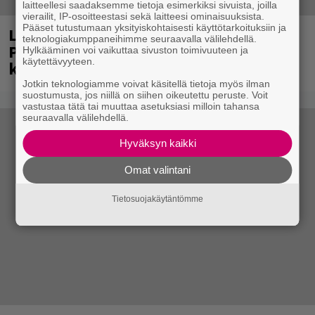
laitteellesi saadaksemme tietoja esimerkiksi sivuista, joilla
vierailit, IP-osoitteestasi sekä laitteesi ominaisuuksista.
Pääset tutustumaan yksityiskohtaisesti käyttötarkoituksiin ja
Laittomasta graffitista kiinni jäänyt
teknologiakumppaneihimme seuraavalla välilehdellä.
Paavo Arhinmäki jälleen spraypullo
Hylkääminen voi vaikuttaa sivuston toimivuuteen ja
käytettävyyteen.
kädessä – näitä puolueita ei kiinnosta
Jotkin teknologiamme voivat käsitellä tietoja myös ilman
suostumusta, jos niillä on siihen oikeutettu peruste. Voit
vastustaa tätä tai muuttaa asetuksiasi milloin tahansa
seuraavalla välilehdellä.
Hyväksyn kaikki
Omat valintani
Tietosuojakäytäntömme