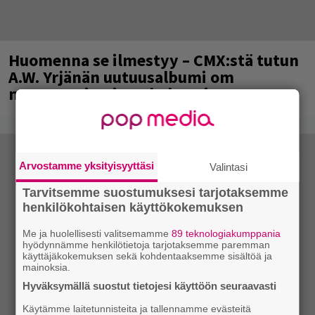
Huomenna se ilmestyy – CMX:stä tutun
A.W. Yrjänän uutuusalbumi om
mammuttimainen kokonaisuus
Arvostamme yksityisyyttäsi
Valintasi
Tarvitsemme suostumuksesi tarjotaksemme
henkilökohtaisen käyttökokemuksen
Me ja huolellisesti valitsemamme
89 teknologiakumppania
hyödynnämme henkilötietoja tarjotaksemme paremman
käyttäjäkokemuksen sekä kohdentaaksemme sisältöä ja
mainoksia.
Hyväksymällä suostut tietojesi käyttöön seuraavasti
Käytämme laitetunnisteita ja tallennamme evästeitä