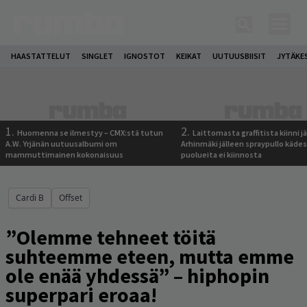
HAASTATTELUT
SINGLET
IGNOSTOT
KEIKAT
UUTUUSBIISIT
JYTÄKE
1.
2.
Huomenna se ilmestyy – CMX:stä tutun
Laittomasta graffitista kiinni 
A.W. Yrjänän uutuusalbumi om
Arhinmäki jälleen spraypullo kädes
mammuttimainen kokonaisuus
puolueita ei kiinnosta
Cardi B
Offset
”Olemme tehneet töitä
suhteemme eteen, mutta emme
ole enää yhdessä” – hiphopin
superpari eroaa!