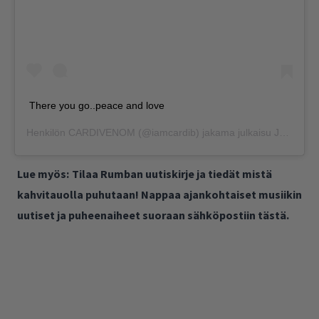
There you go..peace and love
Henkilön
CARDIVENOM
(@iamcardib) jakama julkaisu
Joulu 4, 2018 kello 9.49 PST
Lue myös:
Tilaa Rumban uutiskirje ja tiedät mistä
kahvitauolla puhutaan! Nappaa ajankohtaiset musiikin
uutiset ja puheenaiheet suoraan sähköpostiin tästä.