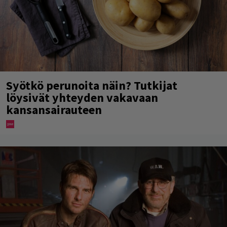
Syötkö perunoita näin? Tutkijat
löysivät yhteyden vakavaan
kansansairauteen