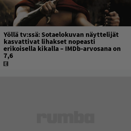
Yöllä tv:ssä: Sotaelokuvan näyttelijät
kasvattivat lihakset nopeasti
erikoisella kikalla – IMDb-arvosana on
7,6