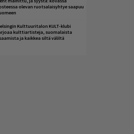
ent mainittu, ja syystä: kovassa
osteessa olevan ruotsalaisyhtye saapuu
uomeen
elsingin Kulttuuritalon KULT-klubi
arjoaa kulttiartisteja, suomalaista
saamista ja kaikkea siltä väliltä