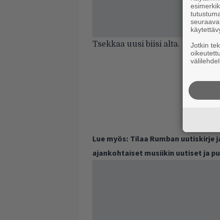
esimerkiks
tutustuma
seuraaval
käytettäv
Tsekkaa uusi biisi alta.
Jotkin te
oikeutett
välilehdel
Lue myös:
Tilaa Rumban uutiskirje 
ajankohtaiset musiikin uutiset ja 