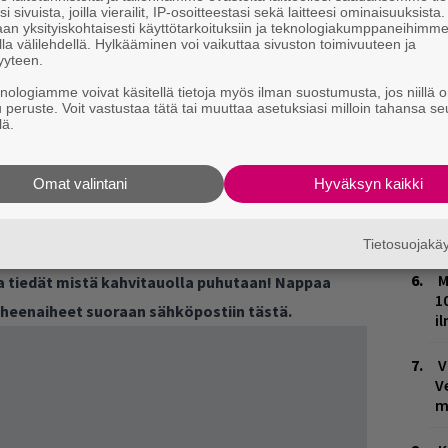
i sivuista, joilla vierailit, IP-osoitteestasi sekä laitteesi ominaisuuksista
L
an yksityiskohtaisesti käyttötarkoituksiin ja teknologiakumppaneihimm
P
la välilehdellä. Hylkääminen voi vaikuttaa sivuston toimivuuteen ja
k
yyteen.
knologiamme voivat käsitellä tietoja myös ilman suostumusta, jos niillä o
W
u peruste. Voit vastustaa tätä tai muuttaa asetuksiasi milloin tahansa se
n
lä.
T
Omat valintani
Hyväksyn kaikki
n
M
Tietosuojak
M
ja tiedät mistä kahvitauolla puhutaan! Nappaa
1
puheenaiheet suoraan sähköpostiin tästä.
i
V
V
m