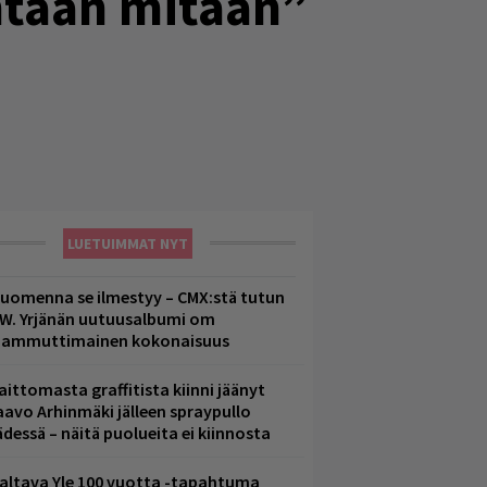
yhtään mitään”
LUETUIMMAT NYT
uomenna se ilmestyy – CMX:stä tutun
.W. Yrjänän uutuusalbumi om
ammuttimainen kokonaisuus
aittomasta graffitista kiinni jäänyt
aavo Arhinmäki jälleen spraypullo
ädessä – näitä puolueita ei kiinnosta
altava Yle 100 vuotta -tapahtuma