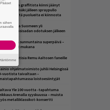
. Pääset
aittomasta graffitista kiinni jäänyt
e
aavo Arhinmäki jälleen spraypullo
ädessä – näitä puolueita ei kiinnosta
n siihen
eezer palaa Suomeen yli
uraavalla
eljännesvuosisadan odotuksen jälkeen
ampereella sunnuntaina superpäivä –
ämä artistit mukana
ainioita uutisia Remu Aaltosen faneille
äytäntömme
ainio ohjelmatoimisto juhlii Helsingissä
0-vuotista taivaltaan –
lmaistapahtumassa loistoesiintyjät
altava Yle 100 vuotta -tapahtuma
eikkaus Arenalla syyskuussa – muista
yös metalliklassikot-konsertti