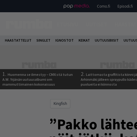
Como.fi
Episodi.fi
ETUSIVU
UUTISET
HAASTAT
HAASTATTELUT
SINGLET
IGNOSTOT
KEIKAT
UUTUUSBIISIT
UUTUUS
1.
2.
Huomenna se ilmestyy – CMX:stä tutun
Laittomasta graffitista kiinni 
A.W. Yrjänän uutuusalbumi om
Arhinmäki jälleen spraypullo kädes
mammuttimainen kokonaisuus
puolueita ei kiinnosta
Kingfish
”Pakko lähtee