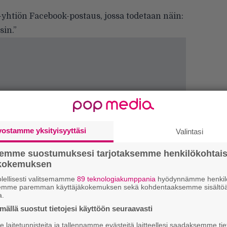
y-yhtiön
Facebook-postaus
, jossa todetaan näin:
in.”
vostamme yksityisyyttäsi
Valintasi
semme suostumuksesi tarjotaksemme henkilökohtai
ökokemuksen
lellisesti valitsemamme
89 teknologiakumppania
hyödynnämme henkilö
semme paremman käyttäjäkokemuksen sekä kohdentaaksemme sisältöä
H
a.
A
ällä suostut tietojesi käyttöön seuraavasti
m
laitetunnisteita ja tallennamme evästeitä laitteellesi saadaksemme tie