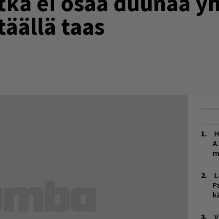
ketkä ei osaa duunaa 
täällä taas
H
A
m
L
P
k
V