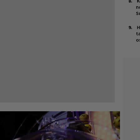
K
n
S
H
t
o