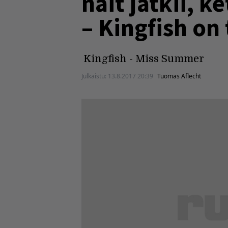
näit jätkii, 
– Kingfish on 
Kingfish - Miss Summer
Julkaistu:
13.8.2017 20:39
Tuomas Aflecht