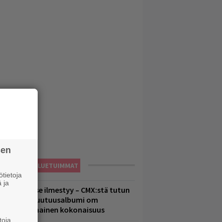
sen
LUETUIMMAT
tietoja
 ja
uomenna se ilmestyy – CMX:stä tutun
.W. Yrjänän uutuusalbumi om
ammuttimainen kokonaisuus
toja