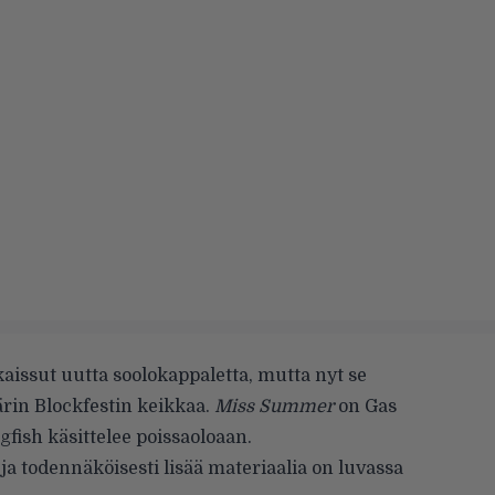
kaissut uutta soolokappaletta, mutta nyt se
ärin Blockfestin keikkaa.
Miss Summer
on Gas
gfish käsittelee poissaoloaan.
 ja todennäköisesti lisää materiaalia on luvassa