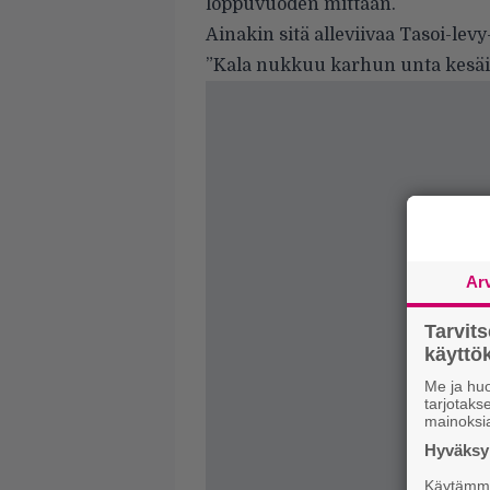
loppuvuoden mittaan.
Ainakin sitä alleviivaa Tasoi-lev
”Kala nukkuu karhun unta kesäis
Ar
Tarvit
käytt
Me ja huo
tarjotak
mainoksi
Hyväksym
Käytämme 