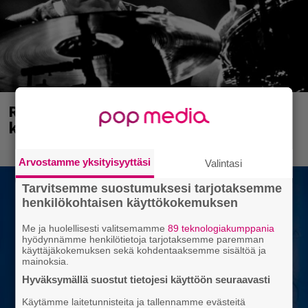
Rushin Neail Peartista ilmestyy ensi
kuussa dokumentti
Arvostamme yksityisyyttäsi
Valintasi
Tarvitsemme suostumuksesi tarjotaksemme
henkilökohtaisen käyttökokemuksen
Me ja huolellisesti valitsemamme
89 teknologiakumppania
hyödynnämme henkilötietoja tarjotaksemme paremman
käyttäjäkokemuksen sekä kohdentaaksemme sisältöä ja
mainoksia.
Hyväksymällä suostut tietojesi käyttöön seuraavasti
Käytämme laitetunnisteita ja tallennamme evästeitä