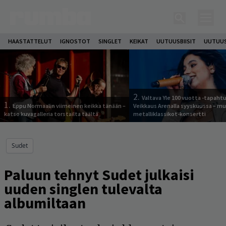
HAASTATTELUT
IGNOSTOT
SINGLET
KEIKAT
UUTUUSBIISIT
UUTUUS
2.
Valtava Yle 100 vuotta -tapah
1.
Eppu Normaalin viimeinen keikka tänään –
Veikkaus Arenalla syyskuussa – m
katso kuvagalleria torstailta täältä
metalliklassikot-konsertti
Sudet
Paluun tehnyt Sudet julkaisi
uuden singlen tulevalta
albumiltaan