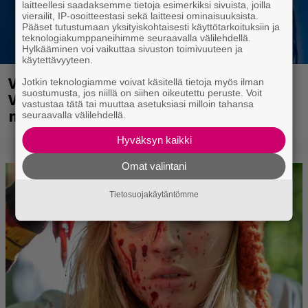
laitteellesi saadaksemme tietoja esimerkiksi sivuista, joilla
vierailit, IP-osoitteestasi sekä laitteesi ominaisuuksista.
Pääset tutustumaan yksityiskohtaisesti käyttötarkoituksiin ja
teknologiakumppaneihimme seuraavalla välilehdellä.
Hylkääminen voi vaikuttaa sivuston toimivuuteen ja
käytettävyyteen.
Valtava Yle 100 vuotta -tapahtuma
Jotkin teknologiamme voivat käsitellä tietoja myös ilman
suostumusta, jos niillä on siihen oikeutettu peruste. Voit
Veikkaus Arenalla syyskuussa – muista
vastustaa tätä tai muuttaa asetuksiasi milloin tahansa
myös metalliklassikot-konsertti
seuraavalla välilehdellä.
Hyväksyn kaikki
Omat valintani
Tietosuojakäytäntömme