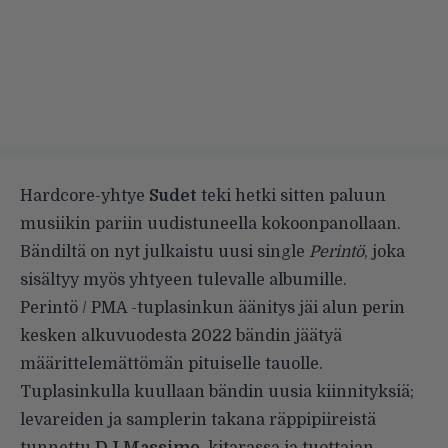
Hardcore-yhtye
Sudet
teki hetki sitten paluun
musiikin pariin uudistuneella kokoonpanollaan.
Bändiltä on nyt julkaistu uusi single
Perintö
, joka
sisältyy myös yhtyeen tulevalle albumille.
Perintö / PMA -tuplasinkun äänitys jäi alun perin
kesken alkuvuodesta 2022 bändin jäätyä
määrittelemättömän pituiselle tauolle.
Tuplasinkulla kuullaan bändin uusia kiinnityksiä;
levareiden ja samplerin takana räppipiireistä