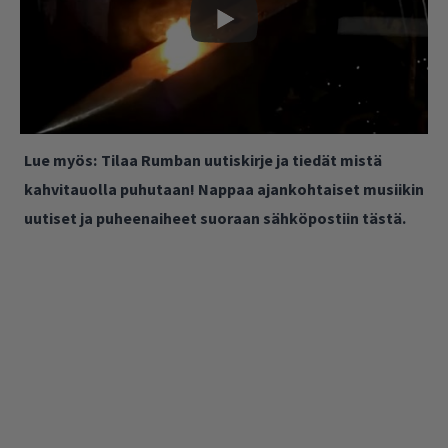
Lue myös:
Tilaa Rumban uutiskirje ja tiedät mistä
kahvitauolla puhutaan! Nappaa ajankohtaiset musiikin
uutiset ja puheenaiheet suoraan sähköpostiin tästä.