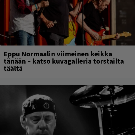
Eppu Normaalin viimeinen keikka
tänään – katso kuvagalleria torstailta
täältä