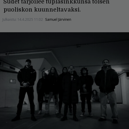
Sudet tarjoilee tuplasinkkunsa toisen
puoliskon kuunneltavaksi.
Julkaistu:
14.4.2025 11:02
Samuel Järvinen