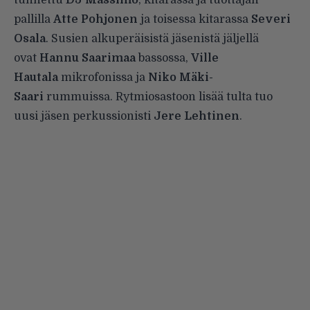
tunnettu
DJ Massimo
, kitarassa ja tuottajan
pallilla
Atte Pohjonen
ja toisessa kitarassa
Severi
Osala
. Susien alkuperäisistä jäsenistä jäljellä
ovat
Hannu Saarimaa
bassossa,
Ville
Hautala
mikrofonissa ja
Niko Mäki-
Saari
rummuissa. Rytmiosastoon lisää tulta tuo
uusi jäsen perkussionisti
Jere Lehtinen
.