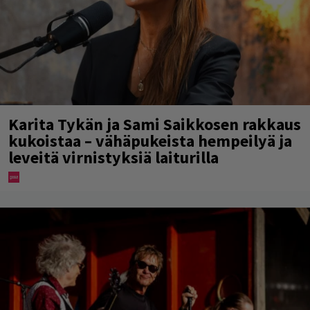
Karita Tykän ja Sami Saikkosen rakkaus
kukoistaa – vähäpukeista hempeilyä ja
leveitä virnistyksiä laiturilla