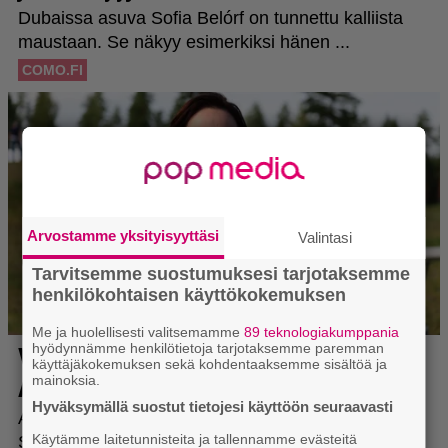
Arvostamme yksityisyyttäsi
Valintasi
Tarvitsemme suostumuksesi tarjotaksemme
henkilökohtaisen käyttökokemuksen
Me ja huolellisesti valitsemamme
89 teknologiakumppania
hyödynnämme henkilötietoja tarjotaksemme paremman
käyttäjäkokemuksen sekä kohdentaaksemme sisältöä ja
mainoksia.
Hyväksymällä suostut tietojesi käyttöön seuraavasti
Käytämme laitetunnisteita ja tallennamme evästeitä