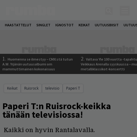
HAASTATTELUT
SINGLET
IGNOSTOT
KEIKAT
UUTUUSBIISIT
UUTUUS
1.
2.
Huomenna se ilmestyy – CMX:stä tutun
Valtava Yle 100 vuotta -tapah
A.W. Yrjänän uutuusalbumi om
Veikkaus Arenalla syyskuussa – m
mammuttimainen kokonaisuus
metalliklassikot-konsertti
Keikat
Ruisrock
televisio
Paperi T
Paperi T:n Ruisrock-keikka
tänään televisiossa!
Kaikki on hyvin Rantalavalla.