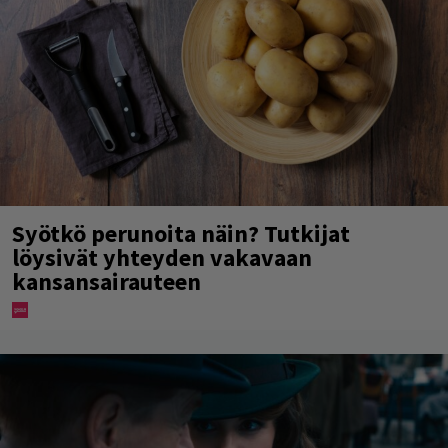
Syötkö perunoita näin? Tutkijat
löysivät yhteyden vakavaan
kansansairauteen