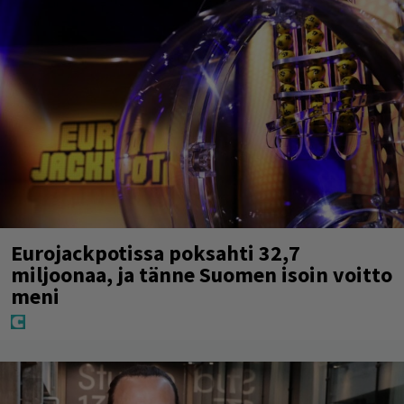
Eurojackpotissa poksahti 32,7
miljoonaa, ja tänne Suomen isoin voitto
meni