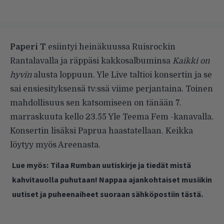
Paperi T
esiintyi heinäkuussa Ruisrockin
Rantalavalla ja räppäsi kakkosalbuminsa
Kaikki on
hyvin
alusta loppuun. Yle Live taltioi konsertin ja se
sai ensiesityksensä tv:ssä viime perjantaina. Toinen
mahdollisuus sen katsomiseen on tänään 7.
marraskuuta kello 23.55 Yle Teema Fem -kanavalla.
Konsertin lisäksi Paprua haastatellaan. Keikka
löytyy myös
Areenasta
.
Lue myös:
Tilaa Rumban uutiskirje ja tiedät mistä
kahvitauolla puhutaan! Nappaa ajankohtaiset musiikin
uutiset ja puheenaiheet suoraan sähköpostiin tästä.